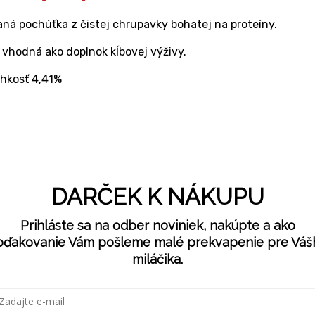
ná pochúťka z čistej chrupavky bohatej na proteíny.
 vhodná ako doplnok kĺbovej výživy.
lhkosť 4,41%
DARČEK K NÁKUPU
Prihláste sa na odber noviniek, nakúpte a ako
oďakovanie Vám pošleme malé prekvapenie pre Váš
miláčika.