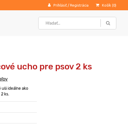
Prihlásiť
/
Registrácia
Košík (
0
)
ové ucho pre psov 2 ks
eľov
uši ideálne ako
2 ks.