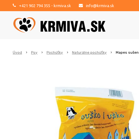
+421 902 794 355
- krmiva.sk
info@krmiva.sk
Úvod
Psy
Pochúťky
Naturálne pochúťky
Mapes sušené