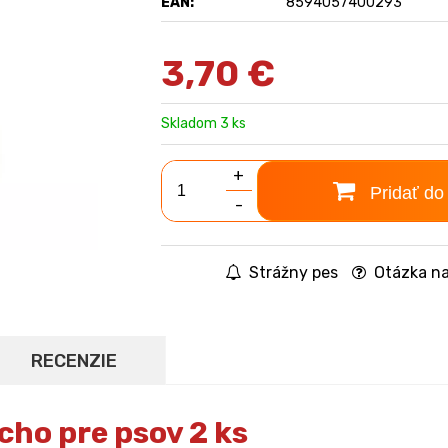
EAN:
8594057400293
3,70
€
Skladom 3 ks
+
Pridať do
-
Strážny pes
Otázka na
RECENZIE
ho pre psov 2 ks