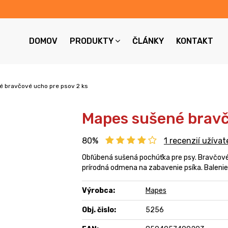
DOMOV
PRODUKTY
ČLÁNKY
KONTAKT
 bravčové ucho pre psov 2 ks
Mapes sušené bravč
80%
1
recenzií užívat
Obľúbená sušená pochúťka pre psy. Bravčové 
prírodná odmena na zabavenie psíka. Balenie 
Výrobca:
Mapes
Obj. čislo:
5256