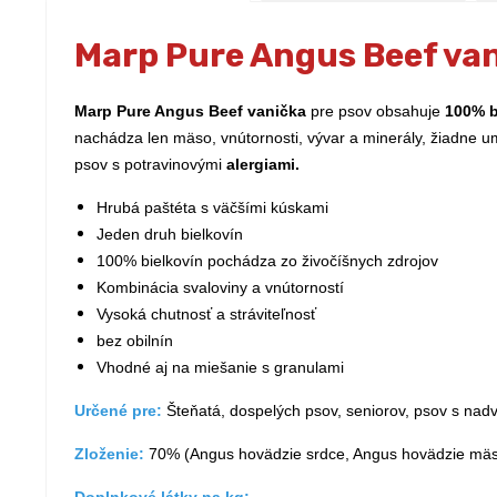
Marp Pure Angus Beef van
Marp Pure Angus Beef vanička
pre psov obsahuje
100% b
nachádza len mäso, vnútornosti, vývar a minerály, žiadne u
psov s potravinovými
alergiami.
Hrubá paštéta s väčšími kúskami
Jeden druh bielkovín
100% bielkovín pochádza zo živočíšnych zdrojov
Kombinácia svaloviny a vnútorností
Vysoká chutnosť a stráviteľnosť
bez obilnín
Vhodné aj na miešanie s granulami
Určené pre:
Šteňatá, dospelých psov, seniorov, psov s nadv
Zloženie:
70% (Angus hovädzie srdce, Angus hovädzie mäso