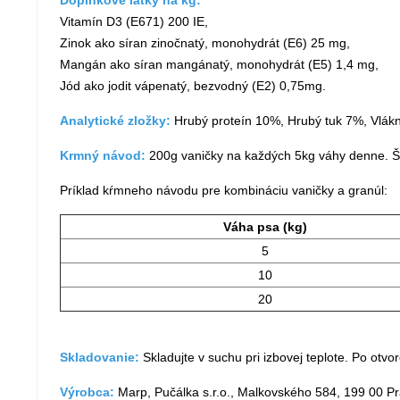
Doplnkové látky na kg:
Vitamín D3 (E671) 200 IE,
Zinok ako síran zinočnatý, monohydrát (E6) 25 mg,
Mangán ako síran mangánatý, monohydrát (E5) 1,4 mg,
Jód ako jodit vápenatý, bezvodný (E2) 0,75mg.
Analytické zložky:
Hrubý proteín 10%, Hrubý tuk 7%, Vlák
Krmný návod:
200g vaničky na každých 5kg váhy denne. Šte
Príklad kŕmneho návodu pre kombináciu vaničky a granúl:
Váha psa (kg)
5
10
20
Skladovanie:
Skladujte v suchu pri izbovej teplote. Po otvo
Výrobca:
Marp, Pučálka s.r.o., Malkovského 584, 199 00 P