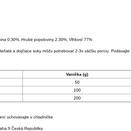
nina 0,30%, Hrubé popoloviny 2,30%, Vlhkosť 77%
ňatá a dojčiace suky môžu potrebovať 2-3x väčšiu porciu. Podávajte v iz
Vanička (g)
50
100
200
rení uchovávajte v chladničke.
raha 9 Česká Republika