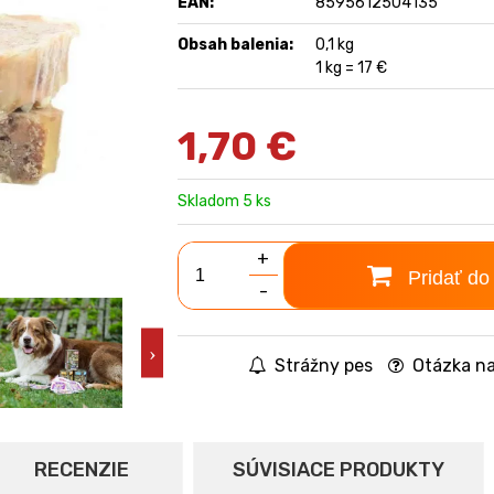
EAN:
8595612504135
Obsah balenia:
0,1 kg
1 kg = 17 €
1,70
€
Skladom 5 ks
+
Pridať do
-
Strážny pes
Otázka na
RECENZIE
SÚVISIACE PRODUKTY