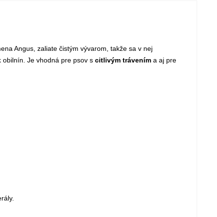
ena Angus, zaliate čistým vývarom, takže sa v nej
k obilnín. Je vhodná pre psov s
citlivým trávením
a aj pre
rály.