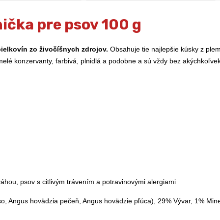
ička pre psov 100 g
ielkovín zo živočíšnych zdrojov.
Obsahuje tie najlepšie kúsky z plem
melé konzervanty, farbivá, plnidlá a podobne a sú vždy bez akýchkoľve
áhou, psov s citlivým trávením a potravinovými alergiami
, Angus hovädzia pečeň, Angus hovädzie pľúca), 29% Vývar, 1% Mine