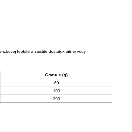
bovej teplote a zaistite dostatok pitnej vody.
Granule (g)
60
100
200