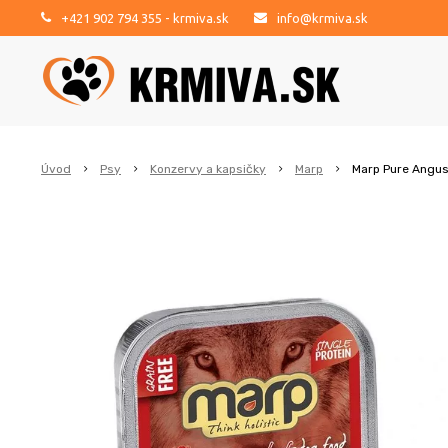
+421 902 794 355
- krmiva.sk
info@krmiva.sk
Úvod
Psy
Konzervy a kapsičky
Marp
Marp Pure Angus