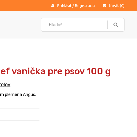
Prihlásiť
/
Registrácia
Košík (
0
)
f vanička pre psov 100 g
teľov
om plemena Angus.