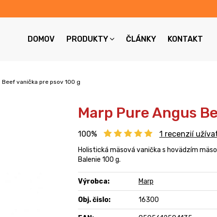
DOMOV
PRODUKTY
ČLÁNKY
KONTAKT
 Beef vanička pre psov 100 g
Marp Pure Angus Bee
100%
1
recenzií užíva
Holistická mäsová vanička s hovädzím mäs
Balenie 100 g.
Výrobca:
Marp
Obj. čislo:
16300