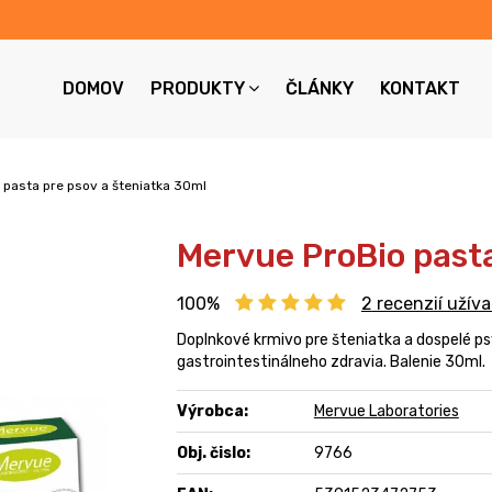
DOMOV
PRODUKTY
ČLÁNKY
KONTAKT
 pasta pre psov a šteniatka 30ml
Mervue ProBio pasta
100%
2
recenzií užíva
Doplnkové krmivo pre šteniatka a dospelé p
gastrointestinálneho zdravia. Balenie 30ml.
Výrobca:
Mervue Laboratories
Obj. čislo:
9766