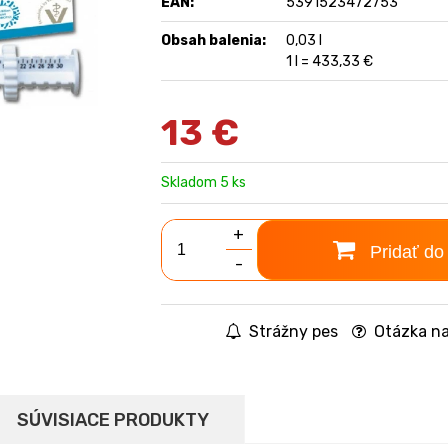
EAN:
5391523472753
Obsah balenia:
0,03 l
1 l = 433,33 €
13
€
Skladom 5 ks
+
Pridať do
-
Strážny pes
Otázka na
SÚVISIACE PRODUKTY