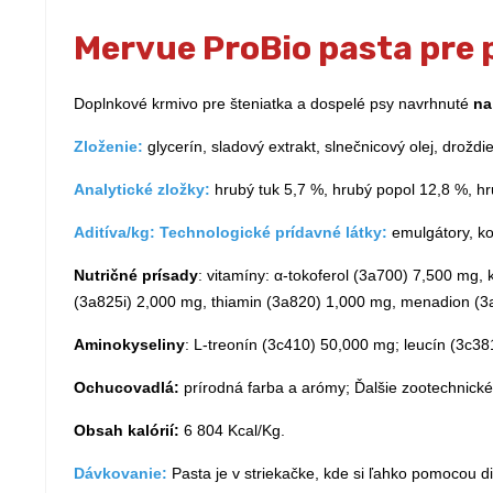
Mervue ProBio pasta pre 
Doplnkové krmivo pre šteniatka a dospelé psy navrhnuté
na
Zloženie:
glycerín, sladový extrakt, slnečnicový olej, drožd
Analytické zložky:
hrubý tuk 5,7 %, hrubý popol 12,8 %, hr
Aditíva/kg: Technologické prídavné látky:
emulgátory, ko
Nutričné prísady
: vitamíny: α-tokoferol (3a700) 7,500 mg,
(3a825i) 2,000 mg, thiamin (3a820) 1,000 mg, menadion (3
Aminokyseliny
: L-treonín (3c410) 50,000 mg; leucín (3c3
Ochucovadlá:
prírodná farba a arómy; Ďalšie zootechnick
Obsah kalórií:
6 804 Kcal/Kg.
Dávkovanie:
Pasta je v striekačke, kde si ľahko pomocou di