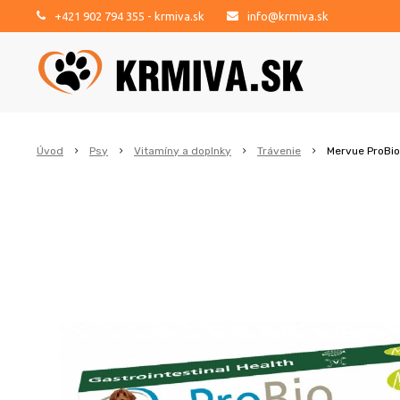
+421 902 794 355
- krmiva.sk
info@krmiva.sk
Úvod
Psy
Vitamíny a doplnky
Trávenie
Mervue ProBio