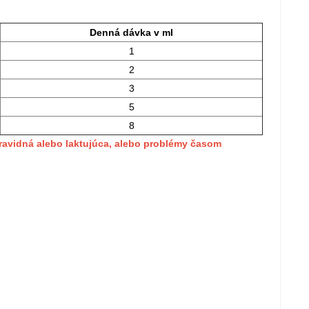
Denná dávka v ml
1
2
3
5
8
ravidná alebo laktujúca, alebo problémy časom