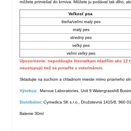
môžete primiešať do krmiva. Môžete ju podávať tak dlho, ako
Veľkosť psa
šteňa/veľmi malý pes
malý pes
stredný pes
veľký pes
veľmi veľký pes
Upozornenie: nepodávajte šteniatkam mladším ako 12 tý
neustupujú tiež sa poraďte s veterinárom.
Skladujte na suchom a chladnom mieste mimo priameho sln
Výrobca:
Mervue Laboratories, Unit 9 Watergrasshill Busine
Distribútor:
Cymedica SK s.r.o., Družstevná 1415/8, 960 
Balenie 30ml