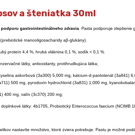
psov a šteniatka 30ml
 podporu gastrointestinálneho zdravia
. Pasta podporuje zlepšenie g
ie(prebiotické manooligosacharidy aβ-glukány).
ubý proteín 4,4 %, hrubá vláknina 0,1 %, sodík < 0,1 %.
nzervačné látky, antioxidanty, protihrudkujúca látka;
 kyselina askorbová (3a300) 5,000 mg, kalcium-d-pantotenát (3a841) 6,
a711) 500 mg, pyrodoxín hydrochlorid (3a831) 1,000 mg, kyanokobal
81) 400 mg, valín (3c370) 200 mg;
é doplnkové látky: 4b1705, Probiotický Enterococcus faecium (NCIMB 1
elikov nastavíte množstvo, ktoré zviera potrebuje. Pastu je možné podá