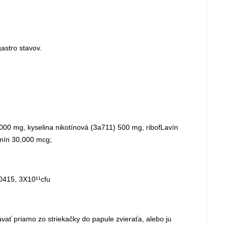
astro stavov.
000 mg, kyselina nikotínová (3a711) 500 mg, ribofLavín
amín 30,000 mcg;
0415, 3X10¹¹cfu
vať priamo zo striekačky do papule zvieraťa, alebo ju