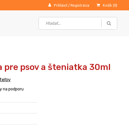
Prihlásiť
/
Registrácia
Košík (
0
)
 pre psov a šteniatka 30ml
teľov
sy na podporu