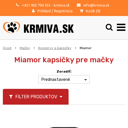
+421 902 794 355
- krmiva.sk
info@krmiva.sk
Prihlásiť
/
Registrácia
Košík (
0
)
Úvod
Mačky
Konzervy a kapsičky
Miamor
Miamor kapsičky pre mačky
Zoradiť:
Prednastavené
FILTER PRODUKTOV