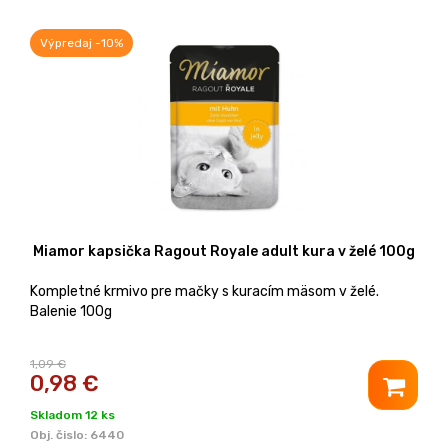
Výpredaj -10%
Miamor kapsička Ragout Royale adult kura v želé 100g
Kompletné krmivo pre mačky s kuracím mäsom v želé.
Balenie 100g
1,09 €
0,98
€
Skladom 12 ks
Obj. čislo:
6440