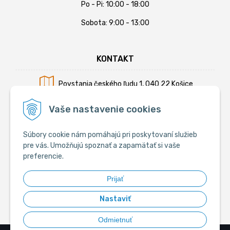
Po - Pi: 10:00 - 18:00
Sobota: 9:00 - 13:00
KONTAKT
Povstania českého ľudu 1, 040 22 Košice
Mobil:
+421 902 794 355
Vaše nastavenie cookies
E-mail:
info@krmiva.sk
Súbory cookie nám pomáhajú pri poskytovaní služieb
pre vás. Umožňujú spoznať a zapamätať si vaše
preferencie.
SOCIÁLNE
Prijať
Nastaviť
Odmietnuť