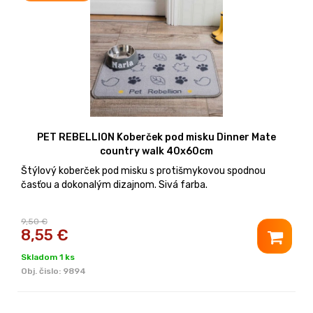
PET REBELLION Koberček pod misku Dinner Mate
country walk 40x60cm
Štýlový koberček pod misku s protišmykovou spodnou
časťou a dokonalým dizajnom. Sivá farba.
9,50 €
8,55
€
Skladom 1 ks
Obj. čislo:
9894