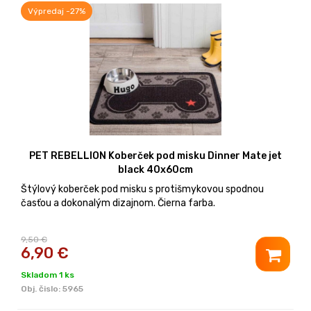
Výpredaj -27%
PET REBELLION Koberček pod misku Dinner Mate jet
black 40x60cm
Štýlový koberček pod misku s protišmykovou spodnou
časťou a dokonalým dizajnom. Čierna farba.
9,50 €
6,90
€
Skladom 1 ks
Obj. čislo:
5965