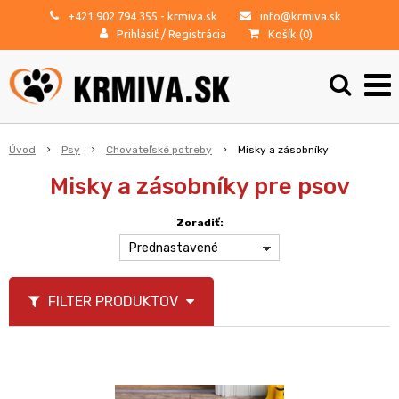
+421 902 794 355
- krmiva.sk
info@krmiva.sk
Prihlásiť
/
Registrácia
Košík (
0
)
Úvod
Psy
Chovateľské potreby
Misky a zásobníky
Misky a zásobníky pre psov
Zoradiť:
Prednastavené
FILTER PRODUKTOV