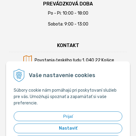
PREVÁDZKOVÁ DOBA
Po - Pi: 10:00 - 18:00
Sobota: 9:00 - 13:00
KONTAKT
Povstania českého ľudu 1, 040 22 Košice
Mobil:
+421 902 794 355
Vaše nastavenie cookies
E-mail:
info@krmiva.sk
Súbory cookie nám pomáhajú pri poskytovaní služieb
pre vás. Umožňujú spoznať a zapamätať si vaše
preferencie.
SOCIÁLNE
Prijať
Nastaviť