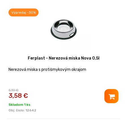
Výpredaj -30%
Ferplast - Nerezová miska Nova 0,5l
Nerezová miska s protišmykovým okrajom
5,10 €
3,58
€
Skladom 1 ks
Obj. čislo:
12642