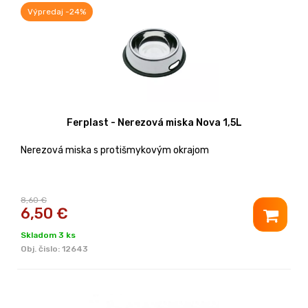
Výpredaj -24%
Ferplast - Nerezová miska Nova 1,5L
Nerezová miska s protišmykovým okrajom
8,60 €
6,50
€
Skladom 3 ks
Obj. čislo:
12643