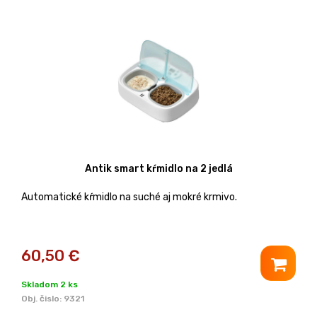
Antik smart kŕmidlo na 2 jedlá
Automatické kŕmidlo na suché aj mokré krmivo.
60,50
€
Skladom 2 ks
Obj. čislo:
9321