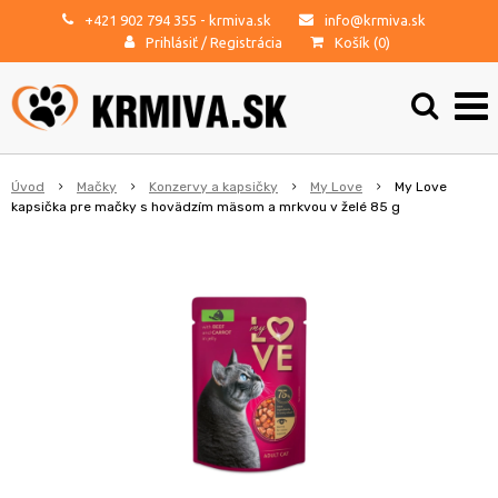
+421 902 794 355
- krmiva.sk
info@krmiva.sk
Prihlásiť
/
Registrácia
Košík (
0
)
Úvod
Mačky
Konzervy a kapsičky
My Love
My Love
kapsička pre mačky s hovädzím mäsom a mrkvou v želé 85 g