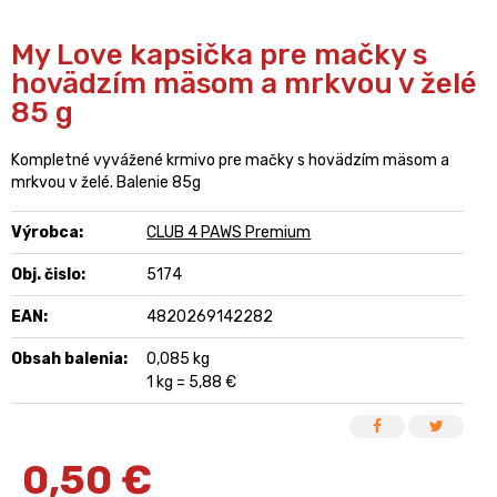
My Love kapsička pre mačky s
hovädzím mäsom a mrkvou v želé
85 g
Kompletné vyvážené krmivo pre mačky s hovädzím mäsom a
mrkvou v želé. Balenie 85g
Výrobca:
CLUB 4 PAWS Premium
Obj. čislo:
5174
EAN:
4820269142282
Obsah balenia:
0,085 kg
1 kg = 5,88 €
0,50
€