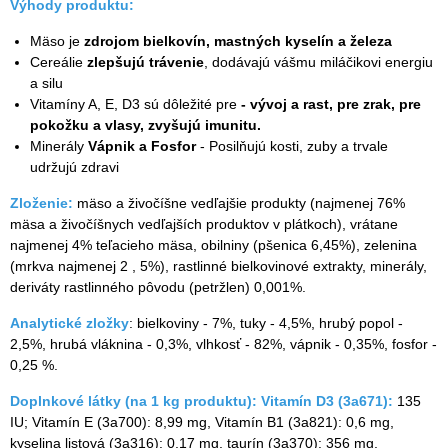
Výhody produktu:
Mäso je
zdrojom bielkovín, mastných kyselín a železa
Cereálie
zlepšujú trávenie
, dodávajú vášmu miláčikovi energiu
a silu
Vitamíny A, E, D3 sú dôležité pre
- vývoj a rast, pre zrak, pre
pokožku a vlasy, zvyšujú imunitu.
Minerály
Vápnik a Fosfor
- Posilňujú kosti, zuby a trvale
udržujú zdravi
Zloženie:
mäso a živočíšne vedľajšie produkty (najmenej 76%
mäsa a živočíšnych vedľajších produktov v plátkoch), vrátane
najmenej 4% teľacieho mäsa, obilniny (pšenica 6,45%), zelenina
(mrkva najmenej 2 , 5%), rastlinné bielkovinové extrakty, minerály,
deriváty rastlinného pôvodu (petržlen) 0,001%.
Analytické zložky
: bielkoviny - 7%, tuky - 4,5%, hrubý popol -
2,5%, hrubá vláknina - 0,3%, vlhkosť - 82%, vápnik - 0,35%, fosfor -
0,25 %.
Doplnkové látky (na 1 kg produktu): Vitamín D3 (3а671):
135
IU; Vitamín E (3а700): 8,99 mg, Vitamín B1 (3а821): 0,6 mg,
kyselina listová (3а316): 0,17 mg, taurín (3а370): 356 mg,