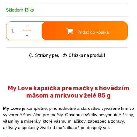
Skladom 13 ks
+
Pridať do košíka
-
Strážny pes
Otázka na produkt
My Love kapsička pre mačky s hovädzím
mäsom a mrkvou v želé 85 g
My Love
je kompletné, plnohodnotné a starostlivo vyvážené krmivo
vytvorené špeciálne pre mačky. Obsahuje všetky nevyhnutné živiny,
vitamíny a minerály, ktoré vášmu miláčikovi zabezpečia zdravý,
aktívny a spokojný život od mačiatka až po dospelý vek.