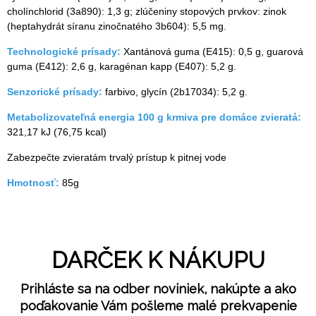
cholínchlorid (3а890): 1,3 g; zlúčeniny stopových prvkov: zinok
(heptahydrát síranu zinočnatého 3b604): 5,5 mg.
Technologické prísady:
Xantánová guma (Е415): 0,5 g, guarová
guma (E412): 2,6 g, karagénan kapp (Е407): 5,2 g.
Senzorické prísady:
farbivo, glycín (2b17034): 5,2 g.
Metabolizovateľná energia 100 g krmiva pre domáce zvieratá:
321,17 kJ (76,75 kcal)
Zabezpečte zvieratám trvalý prístup k pitnej vode
Hmotnosť:
85g
DARČEK K NÁKUPU
Prihláste sa na odber noviniek, nakúpte a ako
poďakovanie Vám pošleme malé prekvapenie