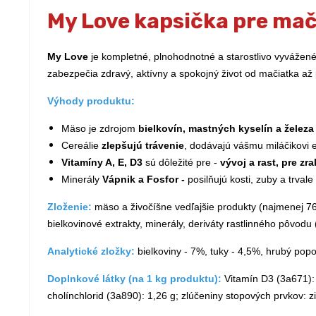
My Love kapsička pre ma
My Love
je kompletné, plnohodnotné a starostlivo vyvážené
zabezpečia zdravý, aktívny a spokojný život od mačiatka až
Výhody produktu:
Mäso je zdrojom
bielkovín, mastných kyselín a železa
Cereálie
zlepšujú trávenie
, dodávajú vášmu miláčikovi e
Vitamíny A, E, D3
sú dôležité pre -
vývoj a rast, pre zr
Minerály
Vápnik a Fosfor -
posilňujú kosti, zuby a trvale
Zloženie:
mäso a živočíšne vedľajšie produkty (najmenej 76
bielkovinové extrakty, minerály, deriváty rastlinného pôvodu
Analytické zložky:
bielkoviny - 7%, tuky - 4,5%, hrubý popo
Doplnkové látky (na 1 kg produktu):
Vitamín D3 (3а671): 
cholínchlorid (3а890): 1,26 g; zlúčeniny stopových prvkov: 