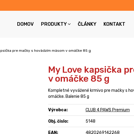
DOMOV
PRODUKTY
ČLÁNKY
KONTAKT
apsička pre mačky s hovädzím mäsom v omáčke 85 g
My Love kapsička p
v omáčke 85 g
Kompletné vyvážené krmivo pre mačky s h
omáčke. Balenie 85 g
Výrobca:
CLUB 4 PAWS Premium
Obj. čislo:
5148
EAN:
4820269142268