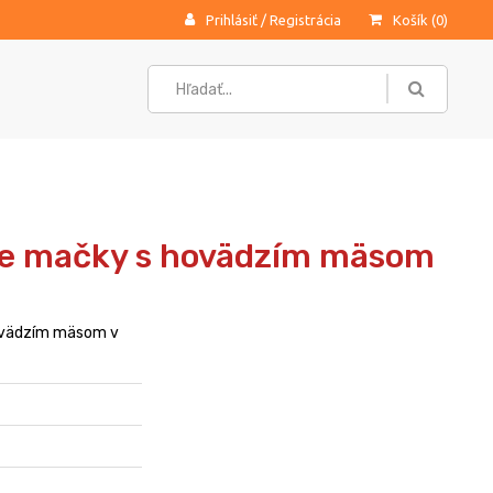
Prihlásiť
/
Registrácia
Košík (
0
)
re mačky s hovädzím mäsom
ovädzím mäsom v