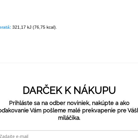
eratá:
321,17 kJ (76,75 kcal).
DARČEK K NÁKUPU
Prihláste sa na odber noviniek, nakúpte a ako
oďakovanie Vám pošleme malé prekvapenie pre Váš
miláčika.