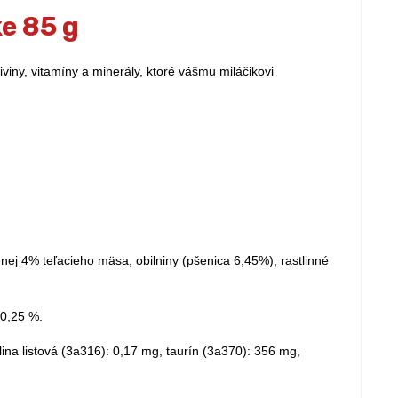
e 85 g
iny, vitamíny a minerály, ktoré vášmu miláčikovi
ej 4% teľacieho mäsa, obilniny (pšenica 6,45%), rastlinné
 0,25 %.
ina listová (3а316): 0,17 mg, taurín (3а370): 356 mg,