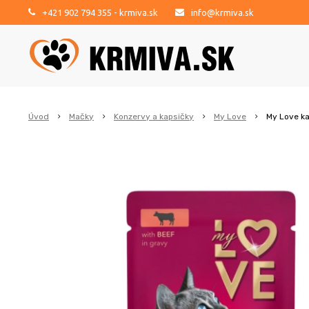
+421 902 794 355
- krmiva.sk
info@krmiva.sk
Úvod
Mačky
Konzervy a kapsičky
My Love
My Love k