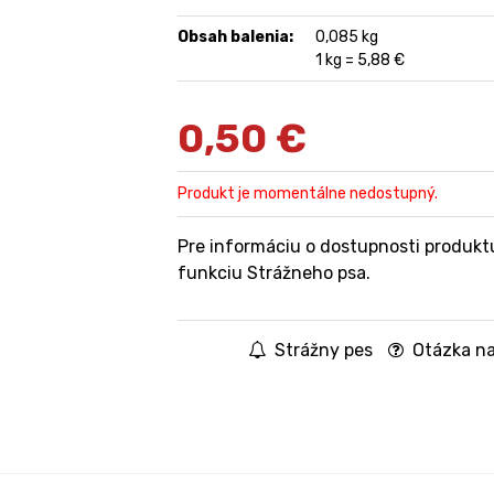
Obsah balenia:
0,085 kg
1 kg = 5,88 €
0,50
€
Produkt je momentálne nedostupný.
Pre informáciu o dostupnosti produkt
funkciu Strážneho psa.
Strážny pes
Otázka na