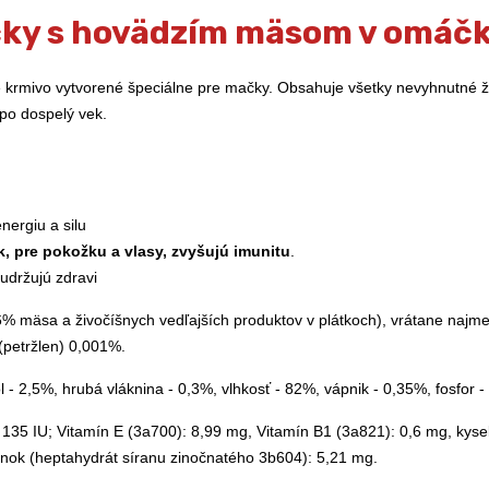
čky s hovädzím mäsom v omáčk
 krmivo vytvorené špeciálne pre mačky. Obsahuje všetky nevyhnutné živ
 po dospelý vek.
nergiu a silu
ak, pre pokožku a vlasy, zvyšujú imunitu
.
 udržujú zdravi
% mäsa a živočíšnych vedľajších produktov v plátkoch), vrátane najmen
 (petržlen) 0,001%.
l - 2,5%, hrubá vláknina - 0,3%, vlhkosť - 82%, vápnik - 0,35%, fosfor -
135 IU; Vitamín E (3а700): 8,99 mg, Vitamín B1 (3а821): 0,6 mg, kysel
zinok (heptahydrát síranu zinočnatého 3b604): 5,21 mg.