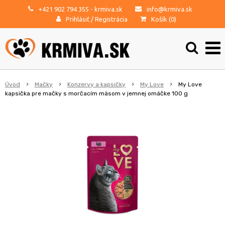
+421 902 794 355
- krmiva.sk
info@krmiva.sk
Prihlásiť
/
Registrácia
Košík (
0
)
Úvod
Mačky
Konzervy a kapsičky
My Love
My Love
kapsička pre mačky s morčacím mäsom v jemnej omáčke 100 g