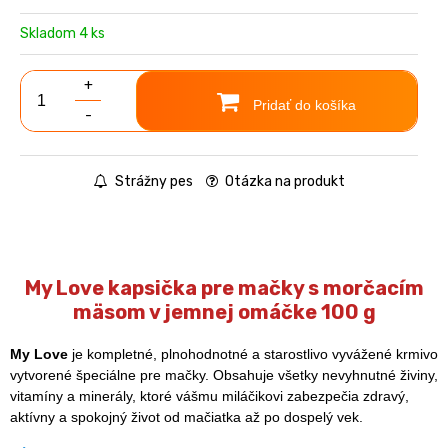
Skladom 4 ks
+
Pridať do košíka
-
Strážny pes
Otázka na produkt
My Love kapsička pre mačky s morčacím
mäsom v jemnej omáčke 100 g
My Love
je kompletné, plnohodnotné a starostlivo vyvážené krmivo
vytvorené špeciálne pre mačky. Obsahuje všetky nevyhnutné živiny,
vitamíny a minerály, ktoré vášmu miláčikovi zabezpečia zdravý,
aktívny a spokojný život od mačiatka až po dospelý vek.