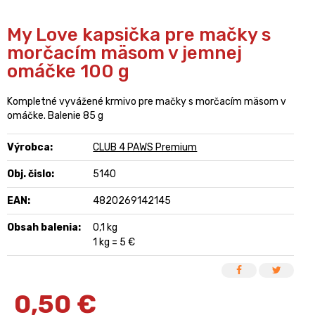
My Love kapsička pre mačky s
morčacím mäsom v jemnej
omáčke 100 g
Kompletné vyvážené krmivo pre mačky s morčacím mäsom v
omáčke. Balenie 85 g
Výrobca:
CLUB 4 PAWS Premium
Obj. čislo:
5140
EAN:
4820269142145
Obsah balenia:
0,1 kg
1 kg = 5 €
0,50
€