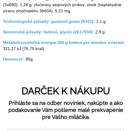
(3а890): 1,26 g; zlúčeniny stopových prvkov: zinok (heptahydrát
síranu zinočnatého 3b604): 5,21 mg.
Technologické prísady: guarová guma (E412):
1,1 g.
Senzorické prísady: farbivá, glycín (2b17034):
2,9 g.
Metabolizovateľná energia 100 g krmiva pre domáce zvieratá:
321,17 kJ (76,75 kcal).
Hmotnosť:
85g
DARČEK K NÁKUPU
Prihláste sa na odber noviniek, nakúpte a ako
poďakovanie Vám pošleme malé prekvapenie
pre Vášho miláčika.