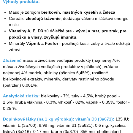
Výhody produktu:
Mäso je zdrojom
bielkovín, mastných kyselín a železa
Cereálie
zlepšujú trávenie
, dodávajú vášmu miláčikovi energiu
a silu
Vitamíny A, E, D3
sú dôležité pre -
vývoj a rast, pre zrak, pre
pokožku a vlasy, zvyšujú imunitu
.
Minerály
Vápnik a Fosfor -
posilňujú kosti, zuby a trvale udržujú
zdravi
Zloženie:
mäso a živočíšne vedľajšie produkty (najmenej 76%
mäsa a živočíšnych vedľajších produktov v plátkoch), vrátane
najmenej 4% moriek, obilniny (pšenica 6,45%), rastlinné
bielkovinové extrakty, minerály, deriváty rastlinného pôvodu
(petržlen) 0,001%.
Analytické zložky:
bielkoviny - 7%, tuky - 4,5%, hrubý popol -
2,5%, hrubá vláknina - 0,3%, vlhkosť - 82%, vápnik - 0,35%, fosfor -
0,25 %.
Doplnkové látky (na 1 kg výrobku): vitamín D3 (3а671):
135 IU;
vitamín E (3а700): 8,99 mg, vitamín B1 (3а821): 0,6 mg, kyselina
listová (3а316): 0,17 mg, taurín (3а370): 356 mg, cholínchlorid