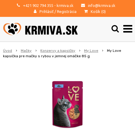
+421 902 794 355
- krmiva.sk
info@krmiva.sk
Prihlásiť
/
Registrácia
Košík (
0
)
Úvod
Mačky
Konzervy a kapsičky
My Love
My Love
kapsička pre mačky s rybou v jemnej omáčke 85 g