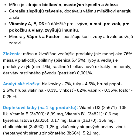
Mäso je zdrojom
bielkovín, mastných kyselín a železa
Cereálie
zlepšujú trávenie
, dodávajú vášmu miláčikovi energiu
a silu
Vitamíny A, E, D3
sú dôležité pre -
vývoj a rast, pre zrak, pre
pokožku a vlasy, zvyšujú imunitu
.
Minerály
Vápnik a Fosfor -
posilňujú kosti, zuby a trvale udržujú
zdravi
Zloženie
:
mäso a živočíšne vedľajšie produkty (nie menej ako 76%
mäsa v plátkoch), obilniny (pšenica 6,45%), ryby a vedľajšie
produkty z rýb (min. 4%), rastlinné bielkovinové extrakty , minerály,
deriváty rastlinného pôvodu (petržlen) 0,001%.
Analytické zložky:
bielkoviny - 7%, tuky - 4,5%, hrubý popol -
2,5%, hrubá vláknina - 0,3%, vlhkosť - 82%, vápnik - 0,35%, fosfor -
0,25 %.
Doplnkové látky (na 1 kg produktu):
Vitamín D3 (3а671): 135
IU; Vitamín E (3а700): 8,99 mg, Vitamín B1 (3а821): 0,6 mg,
kyselina listová (3а316): 0,17 mg, taurín (3а370): 356 mg,
cholínchlorid (3а890): 1,26 g; zlúčeniny stopových prvkov: zinok
(heptahydrát síranu zinočnatého 3b604): 5,21 mg.