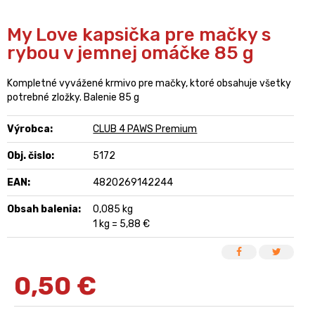
My Love kapsička pre mačky s
rybou v jemnej omáčke 85 g
Kompletné vyvážené krmivo pre mačky, ktoré obsahuje všetky
potrebné zložky. Balenie 85 g
Výrobca:
CLUB 4 PAWS Premium
Obj. čislo:
5172
EAN:
4820269142244
Obsah balenia:
0,085 kg
1 kg = 5,88 €
0,50
€