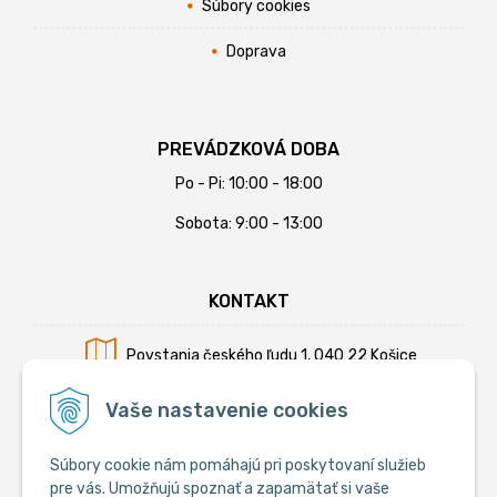
Súbory cookies
Doprava
PREVÁDZKOVÁ DOBA
Po - Pi: 10:00 - 18:00
Sobota: 9:00 - 13:00
KONTAKT
Povstania českého ľudu 1, 040 22 Košice
Mobil:
+421 902 794 355
Vaše nastavenie cookies
E-mail:
info@krmiva.sk
Súbory cookie nám pomáhajú pri poskytovaní služieb
pre vás. Umožňujú spoznať a zapamätať si vaše