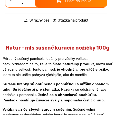
Pridať do košíka
-
Strážny pes
Otázka na produkt
Natur - mls sušené kuracie nožičky 100g
Prírodný sušený pamlsok, ideálny pre všetky veľkosti
psov. Vzhľadom na to, že je to
čisto naturálny produkt,
môžu mať
uši rôznu veľkosť. Tento pamlsok
je vhodný aj pre väčšie psíky
,
ktoré to ale určite pohryzú rýchlejšie, ako tie menšie.
Kuracie hrabky sú obľúbenou pochúťkou s nižším obsahom
tuku. Sú ideálne aj pre šteniatka.
Pazúrky sú odstránené, aby
nedošlo k poraneniu
.
Jedná sa o chrumkavú pochúťku.
Pamlsok posilňuje žuvacie svaly a napomáha čistiť chrup.
Vyrába sa z čerstvých surovín sušením.
Sušené veľmi
modernou technológiou, vďaka ktorej je zachovaná veľká časť