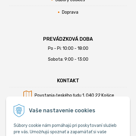
Doprava
PREVÁDZKOVÁ DOBA
Po - Pi: 10:00 - 18:00
Sobota: 9:00 - 13:00
KONTAKT
Povstania českého ľudu 1, 040 22 Košice
Mobil:
+421 902 794 355
Vaše nastavenie cookies
E-mail:
info@krmiva.sk
Súbory cookie nám pomáhajú pri poskytovaní služieb
pre vás. Umožňujú spoznať a zapamätať si vaše