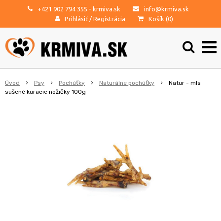
+421 902 794 355
- krmiva.sk
info@krmiva.sk
Prihlásiť
/
Registrácia
Košík (
0
)
Úvod
Psy
Pochúťky
Naturálne pochúťky
Natur - mls
sušené kuracie nožičky 100g