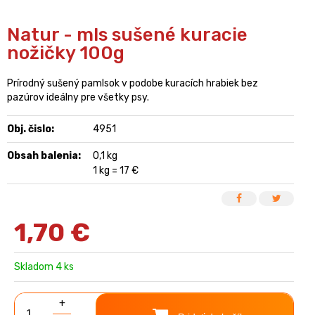
Natur - mls sušené kuracie
nožičky 100g
Prírodný sušený pamlsok v podobe kuracích hrabiek bez
pazúrov ideálny pre všetky psy.
Obj. čislo:
4951
Obsah balenia:
0,1 kg
1 kg = 17 €
1,70
€
Skladom 4 ks
+