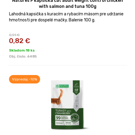
Natures P kapsička cat adult weight control chicken
with salmon and tuna 100g
Lahodná kapsička s kuracím a rybacím mäsom pre udržanie
hmotnosti pre dospelé mačky. Balenie 100 g.
0,91 €
0,82
€
Skladom 18 ks
Obj. čislo:
6485
Výpredaj -10%