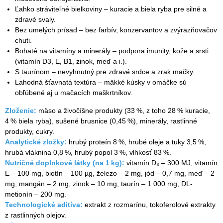
Ľahko stráviteľné bielkoviny – kuracie a biela ryba pre silné a
zdravé svaly.
Bez umelých prísad – bez farbív, konzervantov a zvýrazňovačov
chuti.
Bohaté na vitamíny a minerály – podpora imunity, kože a srsti
(vitamín D3, E, B1, zinok, meď a i.).
S taurínom – nevyhnutný pre zdravé srdce a zrak mačky.
Lahodná šťavnatá textúra – mäkké kúsky v omáčke sú
obľúbené aj u mačacích maškrtníkov.
Zloženie:
mäso a živočíšne produkty (33 %, z toho 28 % kuracie,
4 % biela ryba), sušené brusnice (0,45 %), minerály, rastlinné
produkty, cukry.
Analytické zložky:
hrubý proteín 8 %, hrubé oleje a tuky 3,5 %,
hrubá vláknina 0,8 %, hrubý popol 3 %, vlhkosť 83 %.
Nutričné doplnkové látky (na 1 kg):
vitamín D₃ – 300 MJ, vitamín
E – 100 mg, biotín – 100 µg, železo – 2 mg, jód – 0,7 mg, meď – 2
mg, mangán – 2 mg, zinok – 10 mg, taurín – 1 000 mg, DL-
metionín – 200 mg.
Technologické aditíva:
extrakt z rozmarínu, tokoferolové extrakty
z rastlinných olejov.