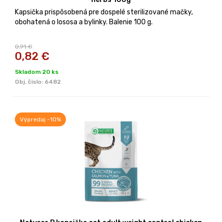
Kapsička prispôsobená pre dospelé sterilizované mačky,
obohatená o lososa a bylinky. Balenie 100 g.
0,91 €
0,82
€
Skladom 20 ks
Obj. čislo:
6482
Výpredaj -10%