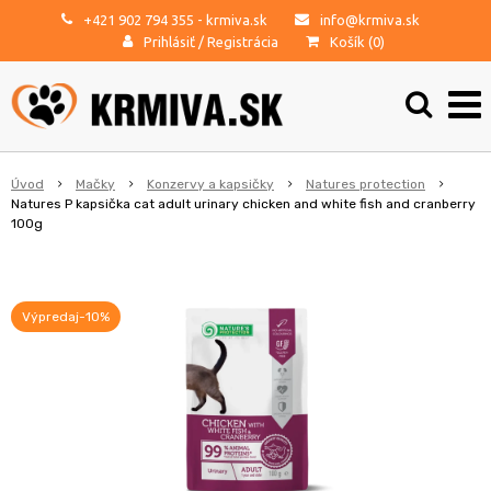
+421 902 794 355
- krmiva.sk
info@krmiva.sk
Prihlásiť
/
Registrácia
Košík (
0
)
Úvod
Mačky
Konzervy a kapsičky
Natures protection
Natures P kapsička cat adult urinary chicken and white fish and cranberry
100g
Výpredaj-10%