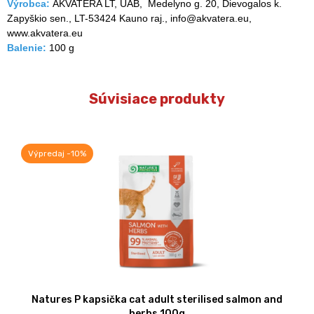
Výrobca:
AKVATERA LT, UAB, Medelyno g. 20, Dievogalos k.
Zapyškio sen., LT-53424 Kauno raj., info@akvatera.eu,
www.akvatera.eu
Balenie:
100 g
Súvisiace produkty
Výpredaj -10%
Natures P kapsička cat adult sterilised salmon and
herbs 100g