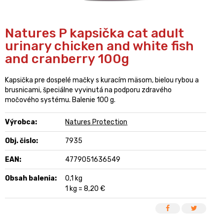
Natures P kapsička cat adult
urinary chicken and white fish
and cranberry 100g
Kapsička pre dospelé mačky s kuracím mäsom, bielou rybou a
brusnicami, špeciálne vyvinutá na podporu zdravého
močového systému. Balenie 100 g.
Výrobca:
Natures Protection
Obj. čislo:
7935
EAN:
4779051636549
Obsah balenia:
0,1 kg
1 kg = 8,20 €