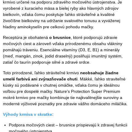
krmivo určené na podporu zdravého močového ústrojenstva. Je
vyrobené z kuracieho mäsa a bielej ryby ako hlavných zdrojov
bielkovín, vďaka čomu poskytuje ľahko stráviteľné a kvalitné
živočíšne bielkoviny na udržanie svalového tonusu a vyváženej
hladiny aminokyselín pre celkovú pohodu mačky.
Receptúra je obohatená
o brusnice
, ktoré podporujú zdravie
močových ciest a zároveň vďaka prirodzenému obsahu vlákniny
pomáhajú tráveniu. Esenciálne vitamíny (D3, E, B1) a minerály
(meď, mangán, zinok, jodid draselný) posilňujú imunitný systém,
zatiaľ čo taurín podporuje silné a zdravé srdce.
Toto prirodzené, ľahko stráviteľné krmivo
neobsahuje žiadne
umelé farbivá ani zvýrazňovače chuti
. Mäkké, ľahko straviteľné
kúsky sú podávané v chutnej omáčke, vďaka čomu je ideálnou
voľbou pre dospelé mačky. Nature's Protection Super Premium
mokré krmivo pre mačky kombinuje tie najkvalitnejšie suroviny a
moderné výživové poznatky pre zdravie vášho domáceho miláčika.
Výhody krmiva v skratke:
Podpora močových ciest – brusnice prispievajú k zdravej funkcii
močového ústrojenstva.