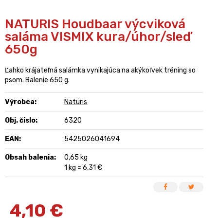
NATURIS Houdbaar výcviková
saláma VISMIX kura/úhor/sleď
650g
Ľahko krájateľná salámka vynikajúca na akýkoľvek tréning so
psom. Balenie 650 g.
Výrobca:
Naturis
Obj. čislo:
6320
EAN:
5425026041694
Obsah balenia:
0,65 kg
1 kg = 6,31 €
4,10
€