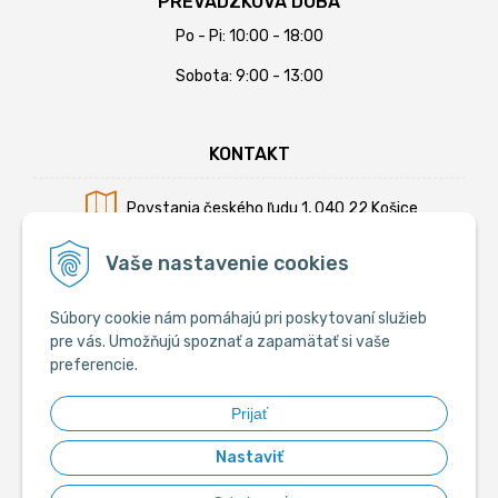
PREVÁDZKOVÁ DOBA
Po - Pi: 10:00 - 18:00
Sobota: 9:00 - 13:00
KONTAKT
Povstania českého ľudu 1, 040 22 Košice
Mobil:
+421 902 794 355
Vaše nastavenie cookies
E-mail:
info@krmiva.sk
Súbory cookie nám pomáhajú pri poskytovaní služieb
pre vás. Umožňujú spoznať a zapamätať si vaše
preferencie.
SOCIÁLNE
Prijať
Nastaviť