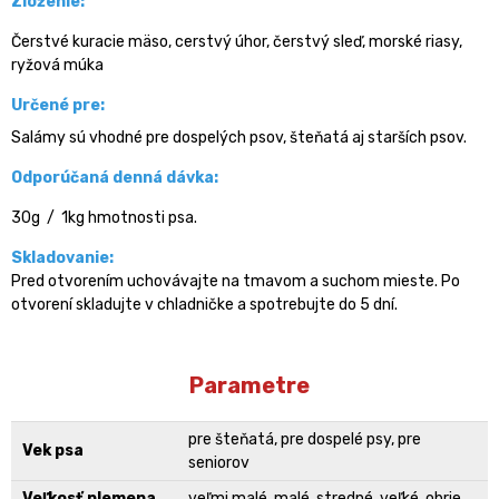
Zloženie:
Čerstvé kuracie mäso, cerstvý úhor, čerstvý sleď, morské riasy,
ryžová múka
Určené pre:
Salámy sú vhodné pre dospelých psov, šteňatá aj starších psov.
Odporúčaná denná dávka:
30g / 1kg hmotnosti psa.
Skladovanie:
Pred otvorením uchovávajte na tmavom a suchom mieste. Po
otvorení skladujte v chladničke a spotrebujte do 5 dní.
Parametre
pre šteňatá, pre dospelé psy, pre
Vek psa
seniorov
Veľkosť plemena
veľmi malé, malé, stredné, veľké, obrie