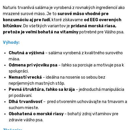
Naturis trvanlivá saláma je vyrobená z rovnakých ingrediencií ako
mrazené surové mäso. Je to
surové mäso vhodné pre
konzumáciu aj pre ľudí
, ktoré získavame
od EEG overených
bitúnkov
. Do všetkých variantov je
pridaná morská riasa,
pretože je veľmi bohatá na vitamíny
potrebné pre Vášho psa.
Výhody:
C
hutná a výživná
– saláma vyrobená z kvalitného surového
mäsa.
Odmena pri výcviku psa
– ľahko sa porciuje a motivuje psa k
spolupráci.
Nemastí vrecká
– ideálna na nosenie so sebou bez
nepríjemných mastných stôp.
Pevná štruktúra, ľahko sa krája
– jednoduchá manipulácia
pri podávaní.
Dlhá trvanlivosť
– pred otvorením uchovávajte na tmavom a
suchom mieste.
Obohatená o morské riasy
– bohatý zdroj vitamínov pre
zdravie vášho psa.