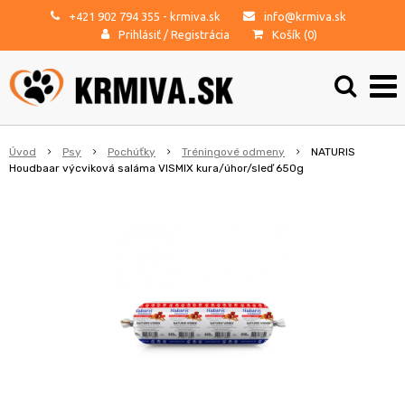
+421 902 794 355
- krmiva.sk
info@krmiva.sk
Prihlásiť
/
Registrácia
Košík (
0
)
Úvod
Psy
Pochúťky
Tréningové odmeny
NATURIS
Houdbaar výcviková saláma VISMIX kura/úhor/sleď 650g