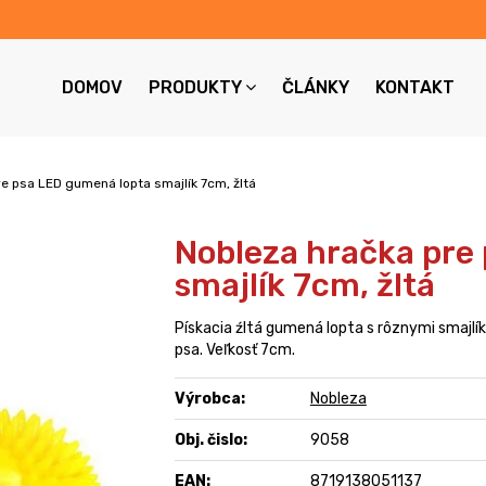
DOMOV
PRODUKTY
ČLÁNKY
KONTAKT
e psa LED gumená lopta smajlík 7cm, žltá
Nobleza hračka pre
smajlík 7cm, žltá
Pískacia źltá gumená lopta s rôznymi smajlí
psa. Veľkosť 7cm.
Výrobca:
Nobleza
Obj. čislo:
9058
EAN:
8719138051137