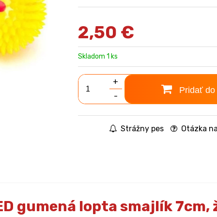
2,50
€
Skladom 1 ks
+
Pridať do
-
Strážny pes
Otázka na
ED gumená lopta smajlík 7cm, 