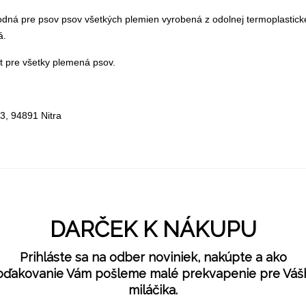
odná pre psov psov všetkých plemien vyrobená z odolnej termoplastick
á.
t pre všetky plemená psov.
3, 94891 Nitra
DARČEK K NÁKUPU
Prihláste sa na odber noviniek, nakúpte a ako
oďakovanie Vám pošleme malé prekvapenie pre Váš
miláčika.