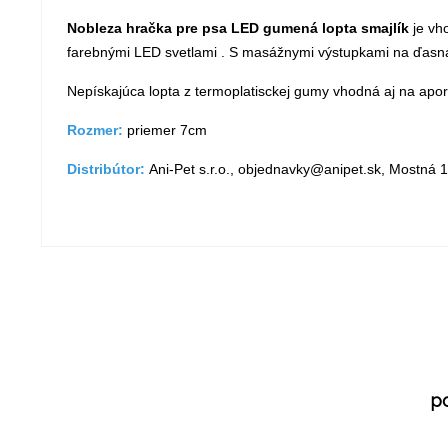
Nobleza hračka pre psa LED gumená lopta smajlík
je vh
farebnými LED svetlami . S masážnymi výstupkami na ďasn
Nepískajúca lopta z termoplatisckej gumy vhodná aj na apor
Rozmer:
priemer 7cm
Distribútor:
Ani-Pet s.r.o., objednavky@anipet.sk, Mostná 1
p