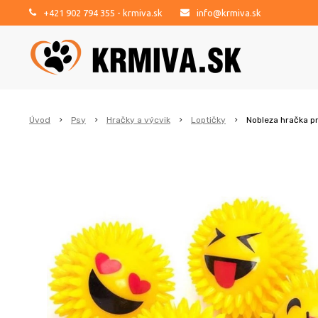
+421 902 794 355
- krmiva.sk
info@krmiva.sk
Úvod
Psy
Hračky a výcvik
Loptičky
Nobleza hračka pr