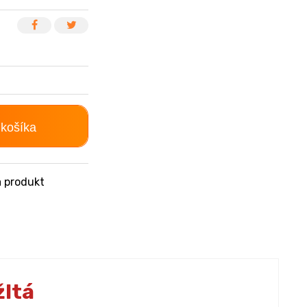
 košíka
 produkt
žltá