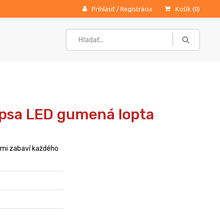
Prihlásiť
/
Registrácia
Košík (
0
)
 psa LED gumená lopta
kmi zabaví každého