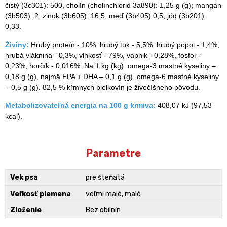
čistý (3c301): 500, cholín (cholínchlorid 3a890): 1,25 g (g); mangán
(3b503): 2, zinok (3b605): 16,5, meď (3b405) 0,5, jód (3b201):
0,33.
Živiny:
Hrubý proteín - 10%, hrubý tuk - 5,5%, hrubý popol - 1,4%,
hrubá vláknina - 0,3%, vlhkosť - 79%, vápnik - 0,28%, fosfor -
0,23%, horčík - 0,016%. Na 1 kg (kg): omega-3 mastné kyseliny –
0,18 g (g), najmä EPA + DHA – 0,1 g (g), omega-6 mastné kyseliny
– 0,5 g (g). 82,5 % kŕmnych bielkovín je živočíšneho pôvodu.
Metabolizovateľná energia na 100 g krmiva:
408,07 kJ (97,53
kcal).
Parametre
Vek psa
pre šteňatá
Veľkosť plemena
veľmi malé, malé
Zloženie
Bez obilnín