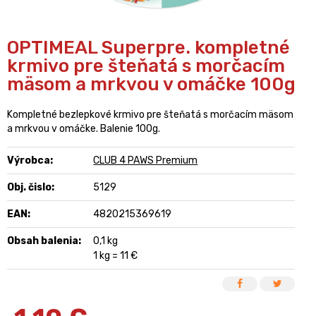
OPTIMEAL Superpre. kompletné
krmivo pre šteňatá s morčacím
mäsom a mrkvou v omáčke 100g
Kompletné bezlepkové krmivo pre šteňatá s morčacím mäsom
a mrkvou v omáčke. Balenie 100g.
Výrobca:
CLUB 4 PAWS Premium
Obj. čislo:
5129
EAN:
4820215369619
Obsah balenia:
0,1 kg
1 kg = 11 €