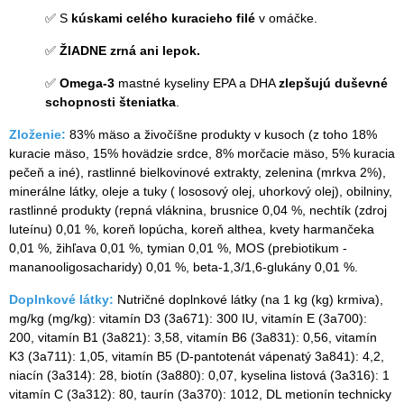
✅ S
kúskami celého kuracieho filé
v omáčke.
✅
ŽIADNE zrná ani lepok.
✅
Omega-3
mastné kyseliny EPA a DHA
zlepšujú duševné
schopnosti šteniatka
.
Zloženie:
83% mäso a živočíšne produkty v kusoch (z toho 18%
kuracie mäso, 15% hovädzie srdce, 8% morčacie mäso, 5% kuracia
pečeň a iné), rastlinné bielkovinové extrakty, zelenina (mrkva 2%),
minerálne látky, oleje a tuky ( lososový olej, uhorkový olej), obilniny,
rastlinné produkty (repná vláknina, brusnice 0,04 %, nechtík (zdroj
luteínu) 0,01 %, koreň lopúcha, koreň althea, kvety harmančeka
0,01 %, žihľava 0,01 %, tymian 0,01 %, MOS (prebiotikum -
mananooligosacharidy) 0,01 %, beta-1,3/1,6-glukány 0,01 %.
Doplnkové látky:
Nutričné ​​doplnkové látky (na 1 kg (kg) krmiva),
mg/kg (mg/kg): vitamín D3 (3a671): 300 IU, vitamín E (3a700):
200, vitamín B1 (3a821): 3,58, vitamín B6 (3a831): 0,56, vitamín
K3 (3a711): 1,05, vitamín B5 (D-pantotenát vápenatý 3a841): 4,2,
niacín (3a314): 28, biotín (3a880): 0,07, kyselina listová (3a316): 1
vitamín C (3a312): 80, taurín (3a370): 1012, DL metionín technicky