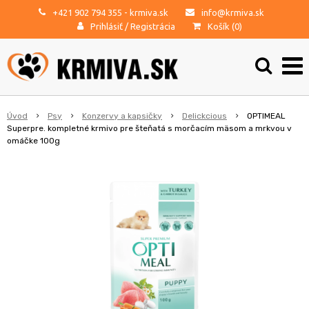
+421 902 794 355
- krmiva.sk
info@krmiva.sk
Prihlásiť
/
Registrácia
Košík (
0
)
Úvod
Psy
Konzervy a kapsičky
Delickcious
OPTIMEAL
Superpre. kompletné krmivo pre šteňatá s morčacím mäsom a mrkvou v
omáčke 100g