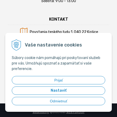
Sobota: 9:00 - 13:00
KONTAKT
Povstania českého ľudu 1, 040 22 Košice
Mobil:
+421 902 794 355
Vaše nastavenie cookies
E-mail:
info@krmiva.sk
Súbory cookie nám pomáhajú pri poskytovaní služieb
pre vás. Umožňujú spoznať a zapamätať si vaše
preferencie.
SOCIÁLNE
Prijať
Nastaviť
Odmietnuť
© 2026 Krmiva.sk - Chovateľské potreby •
tvorba eshopu cez UNIobchod
,
webhosting
spoločnosti
WEBYGROUP