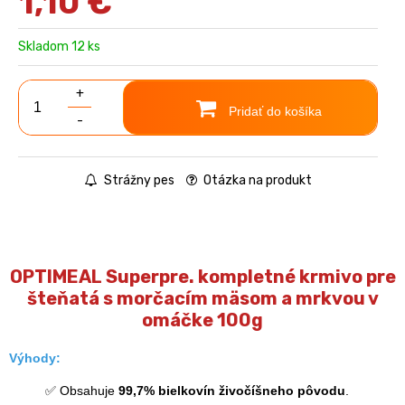
1,10
€
Skladom 12 ks
+
Pridať do košíka
-
Strážny pes
Otázka na produkt
OPTIMEAL Superpre. kompletné krmivo pre
šteňatá s morčacím mäsom a mrkvou v
omáčke 100g
Výhody:
✅ Obsahuje
99,7% bielkovín živočíšneho pôvodu
.