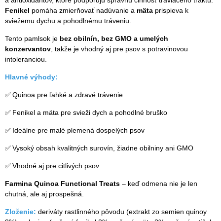
Fenikel
pomáha zmierňovať nadúvanie a
mäta
prispieva k
sviežemu dychu a pohodlnému tráveniu.
Tento pamlsok je
bez obilnín, bez GMO a umelých
konzervantov
, takže je vhodný aj pre psov s potravinovou
intoleranciou.
Hlavné výhody:
✅
Quinoa pre ľahké a zdravé trávenie
✅
Fenikel a mäta pre svieži dych a pohodlné bruško
✅
Ideálne pre malé plemená dospelých psov
✅
Vysoký obsah kvalitných surovín, žiadne obilniny ani GMO
✅
Vhodné aj pre citlivých psov
Farmina Quinoa Functional Treats
– keď odmena nie je len
chutná, ale aj prospešná.
Zloženie:
deriváty rastlinného pôvodu (extrakt zo semien quinoy