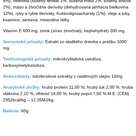
8%), zelenina (sušený fenikel 2%, sušená mäta 2%, sušený artičok
2%), mäso a živočíšne deriváty (dehydrovaná jahňacia bielkovina
12%), ryby a rybie deriváty, fruktooligosacharidy (1%), oleje a tuky,
kvasnice, semená, minerálne látky.
Vitamín E 600 mg; zinok (síran zinočnatý, heptahydrát) 200 mg.
Senzorické prísady:
Extrakt zo sladkého drievka v prášku 1000
mg.
Technologické prísady:
mikrokryštalická celulóza;
karboxymetylcelulóza.
Antioxidanty:
tokoferolové extrakty z rastlinných olejov 10mg.
Analytické zložky:
hrubý proteín 11,00 %; hrubý tuk 2,00 %; hrubá
vláknina 2,10 %; vlhkosť 14,00 %; hrubý popol 7,60 %.M.E. (CEN)
2952kcal/kg – 12.35MJ/kg.
Balenie:
60g