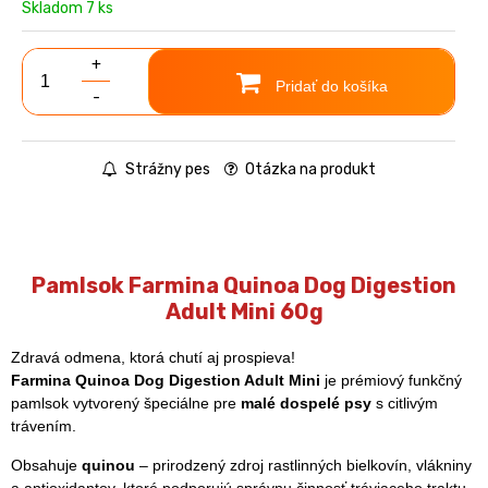
Skladom 7 ks
+
Pridať do košíka
-
Strážny pes
Otázka na produkt
Pamlsok Farmina Quinoa Dog Digestion
Adult Mini 60g
Zdravá odmena, ktorá chutí aj prospieva!
Farmina Quinoa Dog Digestion Adult Mini
je prémiový funkčný
pamlsok vytvorený špeciálne pre
malé dospelé psy
s citlivým
trávením.
Obsahuje
quinou
– prirodzený zdroj rastlinných bielkovín, vlákniny
a antioxidantov, ktoré podporujú správnu činnosť tráviaceho traktu.