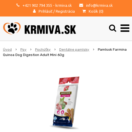
+421 902 794 355
- krmiva.sk
info@krmiva.sk
Prihlásiť
/
Registrácia
Košík (
0
)
Úvod
Psy
Pochúťky
Dentálne pamlsky
Pamlsok Farmina
Quinoa Dog Digestion Adult Mini 60g