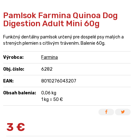
Pamlsok Farmina Quinoa Dog
Digestion Adult Mini 60g
Funkčný dentálny pamlsok určený pre dospelé psy malých a
strených plemien s citlivým trávením. Balenie 60g.
Výrobca:
Farmina
Obj. čislo:
6282
EAN:
8010276043207
Obsah balenia:
0,06 kg
1 kg = 50 €
3
€