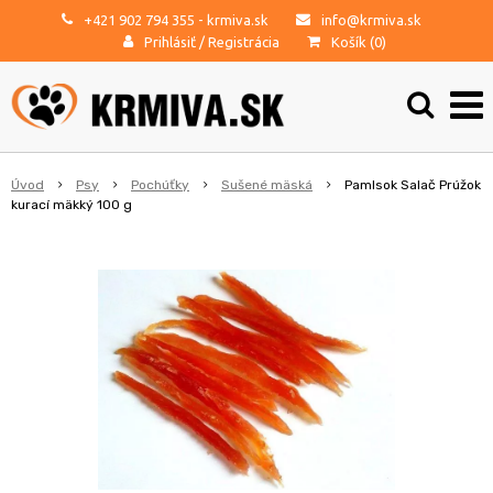
+421 902 794 355
- krmiva.sk
info@krmiva.sk
Prihlásiť
/
Registrácia
Košík (
0
)
Úvod
Psy
Pochúťky
Sušené mäská
Pamlsok Salač Prúžok
kurací mäkký 100 g