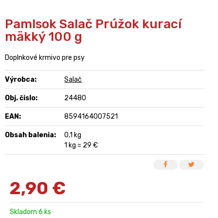
Pamlsok Salač Prúžok kurací
mäkký 100 g
Doplnkové krmivo pre psy
Výrobca:
Salač
Obj. čislo:
24480
EAN:
8594164007521
Obsah balenia:
0,1 kg
1 kg = 29 €
2,90
€
Skladom 6 ks