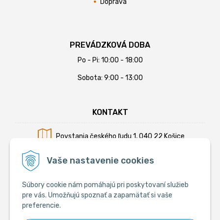
Doprava
PREVÁDZKOVÁ DOBA
Po - Pi: 10:00 - 18:00
Sobota: 9:00 - 13:00
KONTAKT
Povstania českého ľudu 1, 040 22 Košice
Mobil:
+421 902 794 355
Vaše nastavenie cookies
E-mail:
info@krmiva.sk
Súbory cookie nám pomáhajú pri poskytovaní služieb
pre vás. Umožňujú spoznať a zapamätať si vaše
preferencie.
SOCIÁLNE