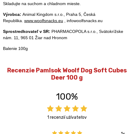
Skladujte na suchom a chladnom mieste.
Výrobca:
Animal Kingdom s.r.o., Praha 5, Česká
Republika.
www.woolfsnacks.eu
, infowoolfsnacks.eu
Sprostredkovateľ v SR:
PHARMACOPOLA s.r.o., Svätokrížske
nám. 11, 965 01 Žiar nad Hronom
Balenie 100g
Recenzie Pamlsok Woolf Dog Soft Cubes
Deer 100 g
100%
1 recenzií užívateľov
1x