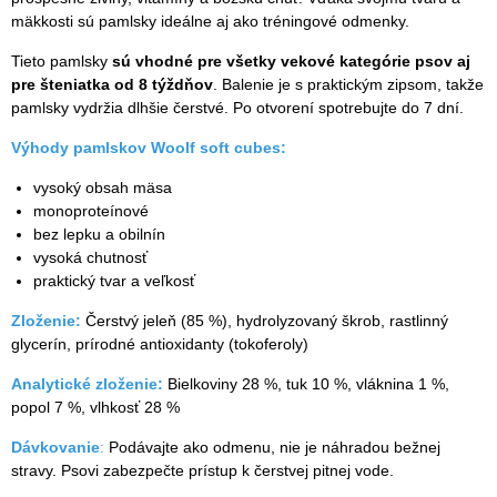
mäkkosti sú pamlsky ideálne aj ako tréningové odmenky.
Tieto pamlsky
sú vhodné pre všetky vekové kategórie psov aj
pre šteniatka od 8 týždňov
. Balenie je s praktickým zipsom, takže
pamlsky vydržia dlhšie čerstvé. Po otvorení spotrebujte do 7 dní.
Výhody pamlskov Woolf soft cubes:
vysoký obsah mäsa
monoproteínové
bez lepku a obilnín
vysoká chutnosť
praktický tvar a veľkosť
Zloženie:
Čerstvý jeleň (85 %), hydrolyzovaný škrob, rastlinný
glycerín, prírodné antioxidanty (tokoferoly)
Analytické zloženie:
Bielkoviny 28 %, tuk 10 %, vláknina 1 %,
popol 7 %, vlhkosť 28 %
Dávkovanie
:
Podávajte ako odmenu, nie je náhradou bežnej
stravy. Psovi zabezpečte prístup k čerstvej pitnej vode.