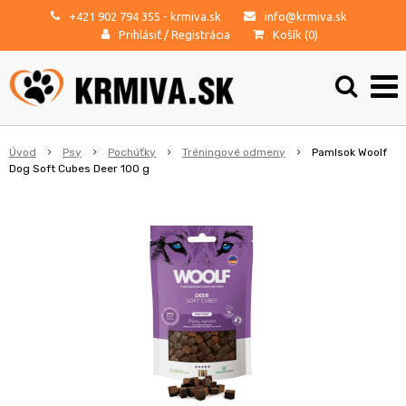
+421 902 794 355
- krmiva.sk
info@krmiva.sk
Prihlásiť
/
Registrácia
Košík (
0
)
Úvod
Psy
Pochúťky
Tréningové odmeny
Pamlsok Woolf
Dog Soft Cubes Deer 100 g