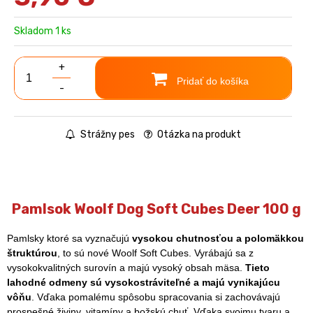
Skladom 1 ks
+
Pridať do košíka
-
Strážny pes
Otázka na produkt
Pamlsok Woolf Dog Soft Cubes Deer 100 g
Pamlsky ktoré sa vyznačujú
vysokou chutnosťou a polomäkkou
štruktúrou
, to sú nové Woolf Soft Cubes. Vyrábajú sa z
vysokokvalitných surovín a majú vysoký obsah mäsa.
Tieto
lahodné odmeny sú vysokostráviteľné a majú vynikajúcu
vôňu
. Vďaka pomalému spôsobu spracovania si zachovávajú
prospešné živiny, vitamíny a božskú chuť. Vďaka svojmu tvaru a