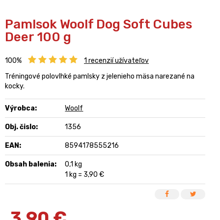
Pamlsok Woolf Dog Soft Cubes
Deer 100 g
100%
1
recenzií užívateľov
Tréningové polovlhké pamlsky z jelenieho mäsa narezané na
kocky.
Výrobca:
Woolf
Obj. čislo:
1356
EAN:
8594178555216
Obsah balenia:
0,1 kg
1 kg = 3,90 €
3,90
€