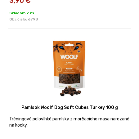
3,90
€
Skladom 2 ks
Obj. čislo:
6798
Pamlsok Woolf Dog Soft Cubes Turkey 100 g
Tréningové polovlhké pamlsky z morčacieho mäsa narezané
na kocky.