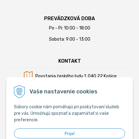
PREVÁDZKOVÁ DOBA
Po - Pi: 10:00 - 18:00
Sobota: 9:00 - 13:00
KONTAKT
Povstania českého ľudu 1, 040 22 Košice
Mobil:
+421 902 794 355
Vaše nastavenie cookies
E-mail:
info@krmiva.sk
Súbory cookie nám pomáhajú pri poskytovaní služieb
pre vás. Umožňujú spoznať a zapamätať si vaše
preferencie.
SOCIÁLNE
Prijať