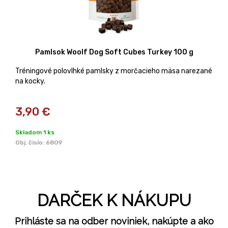
Pamlsok Woolf Dog Soft Cubes Turkey 100 g
Tréningové polovlhké pamlsky z morčacieho mäsa narezané
na kocky.
3,90
€
Skladom 1 ks
Obj. čislo:
6809
DARČEK K NÁKUPU
Prihláste sa na odber noviniek, nakúpte a ako