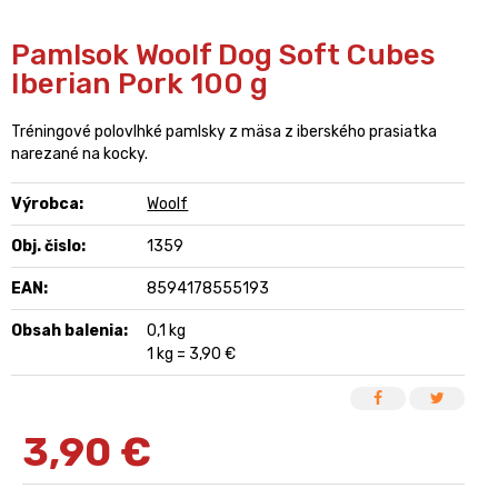
Pamlsok Woolf Dog Soft Cubes
Iberian Pork 100 g
Tréningové polovlhké pamlsky z mäsa z iberského prasiatka
narezané na kocky.
Výrobca:
Woolf
Obj. čislo:
1359
EAN:
8594178555193
Obsah balenia:
0,1 kg
1 kg = 3,90 €
3,90
€