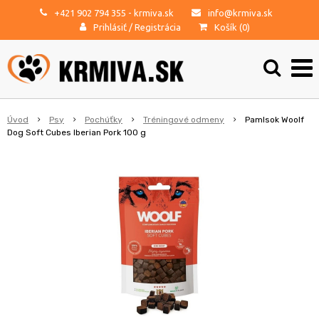
+421 902 794 355
- krmiva.sk
info@krmiva.sk
Prihlásiť
/
Registrácia
Košík (
0
)
Úvod
Psy
Pochúťky
Tréningové odmeny
Pamlsok Woolf
Dog Soft Cubes Iberian Pork 100 g