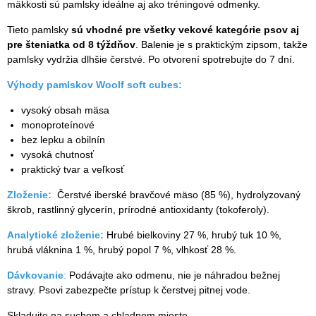
mäkkosti sú pamlsky ideálne aj ako tréningové odmenky.
Tieto pamlsky
sú vhodné pre všetky vekové kategórie psov aj
pre šteniatka od 8 týždňov
. Balenie je s praktickým zipsom, takže
pamlsky vydržia dlhšie čerstvé. Po otvorení spotrebujte do 7 dní.
Výhody pamlskov Woolf soft cubes:
vysoký obsah mäsa
monoproteínové
bez lepku a obilnín
vysoká chutnosť
praktický tvar a veľkosť
Zloženie:
Čerstvé iberské bravčové mäso (85 %), hydrolyzovaný
škrob, rastlinný glycerín, prírodné antioxidanty (tokoferoly).
Analytické zloženie:
Hrubé bielkoviny 27 %, hrubý tuk 10 %,
hrubá vláknina 1 %, hrubý popol 7 %, vlhkosť 28 %.
Dávkovanie
:
Podávajte ako odmenu, nie je náhradou bežnej
stravy. Psovi zabezpečte prístup k čerstvej pitnej vode.
Skladujte na suchom a chladnom mieste.