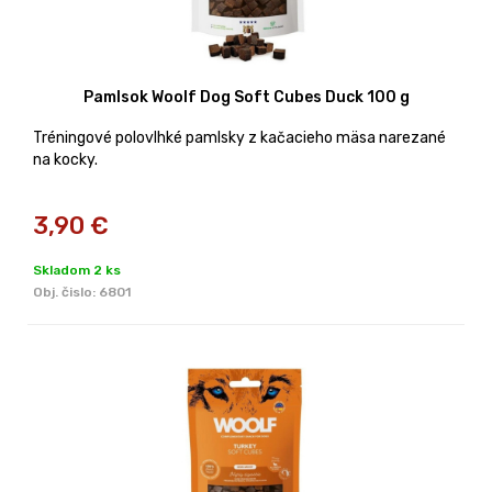
Pamlsok Woolf Dog Soft Cubes Duck 100 g
Tréningové polovlhké pamlsky z kačacieho mäsa narezané
na kocky.
3,90
€
Skladom 2 ks
Obj. čislo:
6801