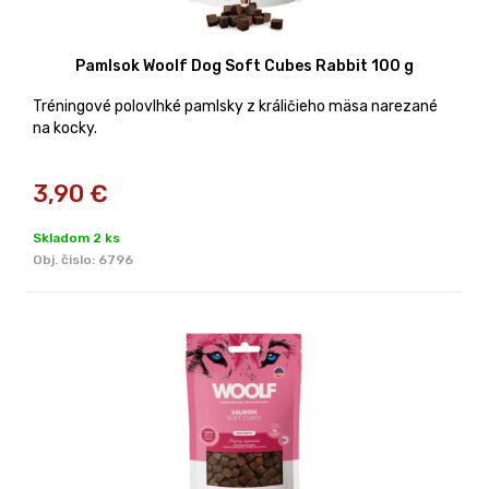
Pamlsok Woolf Dog Soft Cubes Rabbit 100 g
Tréningové polovlhké pamlsky z králičieho mäsa narezané
na kocky.
3,90
€
Skladom 2 ks
Obj. čislo:
6796