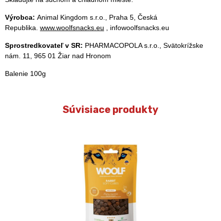
Výrobca:
Animal Kingdom s.r.o., Praha 5, Česká
Republika.
www.woolfsnacks.eu
, infowoolfsnacks.eu
Sprostredkovateľ v SR:
PHARMACOPOLA s.r.o., Svätokrížske
nám. 11, 965 01 Žiar nad Hronom
Balenie 100g
Súvisiace produkty