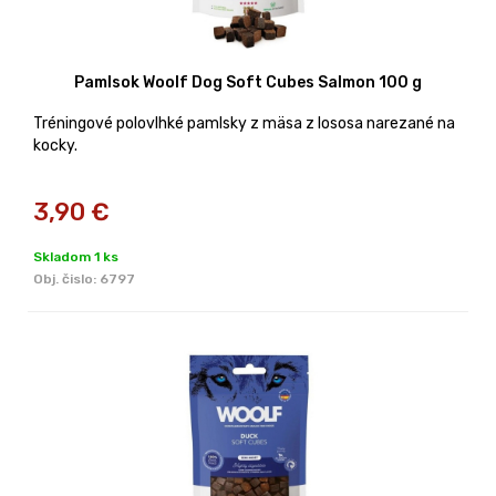
Pamlsok Woolf Dog Soft Cubes Salmon 100 g
Tréningové polovlhké pamlsky z mäsa z lososa narezané na
kocky.
3,90
€
Skladom 1 ks
Obj. čislo:
6797