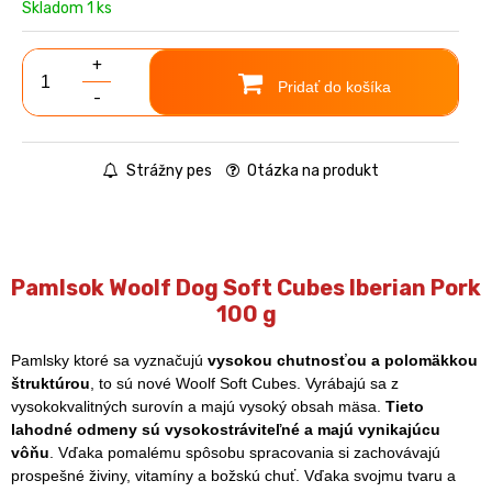
Skladom 1 ks
+
Pridať do košíka
-
Strážny pes
Otázka na produkt
Pamlsok Woolf Dog Soft Cubes Iberian Pork
100 g
Pamlsky ktoré sa vyznačujú
vysokou chutnosťou a polomäkkou
štruktúrou
, to sú nové Woolf Soft Cubes. Vyrábajú sa z
vysokokvalitných surovín a majú vysoký obsah mäsa.
Tieto
lahodné odmeny sú vysokostráviteľné a majú vynikajúcu
vôňu
. Vďaka pomalému spôsobu spracovania si zachovávajú
prospešné živiny, vitamíny a božskú chuť. Vďaka svojmu tvaru a