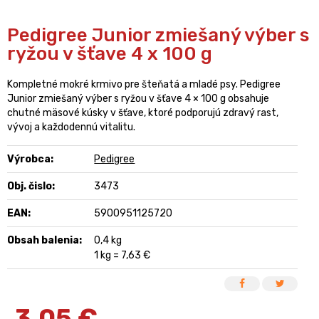
Pedigree Junior zmiešaný výber s
ryžou v šťave 4 x 100 g
Kompletné mokré krmivo pre šteňatá a mladé psy. Pedigree
Junior zmiešaný výber s ryžou v šťave 4 × 100 g obsahuje
chutné mäsové kúsky v šťave, ktoré podporujú zdravý rast,
vývoj a každodennú vitalitu.
Výrobca:
Pedigree
Obj. čislo:
3473
EAN:
5900951125720
Obsah balenia:
0,4 kg
1 kg = 7,63 €
3,05
€