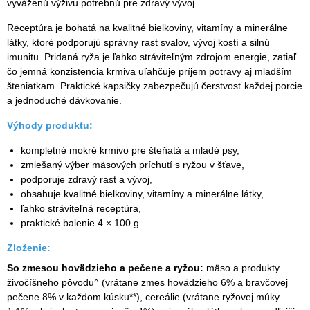
vyváženú výživu potrebnú pre zdravý vývoj.
Receptúra je bohatá na kvalitné bielkoviny, vitamíny a minerálne
látky, ktoré podporujú správny rast svalov, vývoj kostí a silnú
imunitu. Pridaná ryža je ľahko stráviteľným zdrojom energie, zatiaľ
čo jemná konzistencia krmiva uľahčuje príjem potravy aj mladším
šteniatkam. Praktické kapsičky zabezpečujú čerstvosť každej porcie
a jednoduché dávkovanie.
Výhody produktu:
kompletné mokré krmivo pre šteňatá a mladé psy,
zmiešaný výber mäsových príchutí s ryžou v šťave,
podporuje zdravý rast a vývoj,
obsahuje kvalitné bielkoviny, vitamíny a minerálne látky,
ľahko stráviteľná receptúra,
praktické balenie 4 × 100 g
Zloženie:
So zmesou hovädzieho a pečene a ryžou:
mäso a produkty
živočíšneho pôvodu^ (vrátane zmes hovädzieho 6% a bravčovej
pečene 8% v každom kúsku**), cereálie (vrátane ryžovej múky