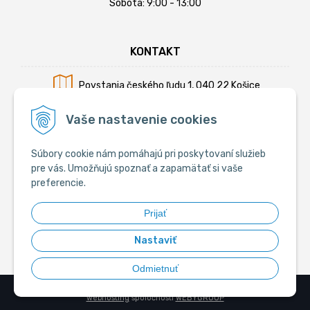
Sobota: 9:00 - 13:00
KONTAKT
Povstania českého ľudu 1, 040 22 Košice
Mobil:
+421 902 794 355
Vaše nastavenie cookies
E-mail:
info@krmiva.sk
Súbory cookie nám pomáhajú pri poskytovaní služieb
pre vás. Umožňujú spoznať a zapamätať si vaše
preferencie.
SOCIÁLNE
Prijať
Nastaviť
Odmietnuť
© 2026 Krmiva.sk - Chovateľské potreby •
tvorba eshopu cez UNIobchod
,
webhosting
spoločnosti
WEBYGROUP