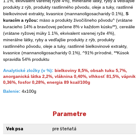
1.1%, ekvivalent varenej ryže 4%), minerálne látky, ryby a vedľajšie
produkty z rýb, produkty rastlinného pôvodu, oleje a tuky, rastlinné
bielkovinové extrakty, kvasnice (mannanoligosacharidy 0.1%),
S
kuracím a ryžou:
mäso a produkty živočíšneho pôvodu^ (vrátane
kuracieho 14% a bravčovej pečene 8% v každom kúsku**), cereálie
(vrátane ryžovej múky 1.1%, ekvivalent varenej ryže 4%),
minerálne látky, ryby a vedľajšie produkty z rýb, produkty
rastlinného pôvodu, oleje a tuky, rastlinné bielkovinové extrakty,
kvasnice (mannanoligosacharidy 0.1%), ^91% prírodné, **Kúsok
spravidla 54% produktu
Analytické zložky (v %):
bielkoviny 8,5%, obsah tuku 5,7%,
anorganická látka 2,2%, vláknina 0,40%, vlhkosť 81,5%, vápnik
0,36%, fosfor 0,28%, energia 89 kcal/100g
Balenie:
4x100g
Parametre
Vek psa
pre šteňatá