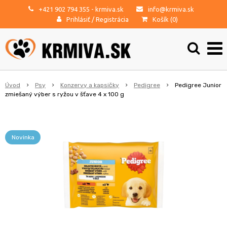
+421 902 794 355
- krmiva.sk
info@krmiva.sk
Prihlásiť
/
Registrácia
Košík (
0
)
Úvod
Psy
Konzervy a kapsičky
Pedigree
Pedigree Junior
zmiešaný výber s ryžou v šťave 4 x 100 g
Novinka