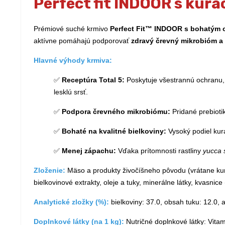
Perfect fit INDOOR s ku
Prémiové suché krmivo
Perfect Fit™ INDOOR s bohatým
aktívne pomáhajú podporovať
zdravý črevný mikrobióm a
Hlavné výhody krmiva:
✅
Receptúra Total 5:
Poskytuje všestrannú ochranu, 
lesklú srsť.
✅
Podpora črevného mikrobiómu:
Pridané prebioti
✅
Bohaté na kvalitné bielkoviny:
Vysoký podiel kura
✅
Menej zápachu:
Vďaka prítomnosti rastliny
yucca 
Zloženie:
Mäso a produkty živočíšneho pôvodu (vrátane kura
bielkovinové extrakty, oleje a tuky, minerálne látky, kvasnic
Analytické zložky (%):
bielkoviny: 37.0, obsah tuku: 12.0, a
Doplnkové látky (na 1 kg):
Nutričné doplnkové látky: Vita