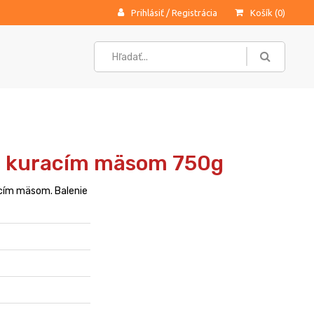
Prihlásiť
/
Registrácia
Košík (
0
)
 s kuracím mäsom 750g
cím mäsom. Balenie