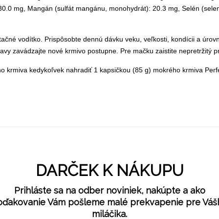
: 30.0 mg, Mangán (sulfát mangánu, monohydrát): 20.3 mg, Selén (seleni
tačné vodítko. Prispôsobte dennú dávku veku, veľkosti, kondícii a úro
avy zavádzajte nové krmivo postupne. Pre mačku zaistite nepretržitý prí
o krmiva kedykoľvek nahradiť 1 kapsičkou (85 g) mokrého krmiva Perf
DARČEK K NÁKUPU
Prihláste sa na odber noviniek, nakúpte a ako
oďakovanie Vám pošleme malé prekvapenie pre Váš
miláčika.