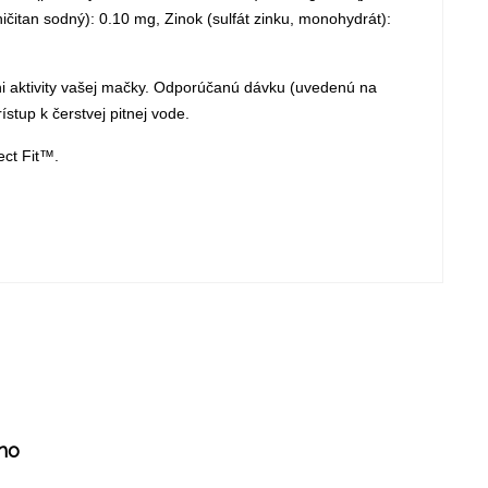
čitan sodný): 0.10 mg, Zinok (sulfát zinku, monohydrát):
vni aktivity vašej mačky. Odporúčanú dávku (uvedenú na
stup k čerstvej pitnej vode.
ect Fit™.
ho