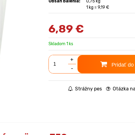
Obsah balenia:
0,75 kg
1 kg = 9,19 €
6,89
€
Skladom 1 ks
+
Pridať do
-
Strážny pes
Otázka na