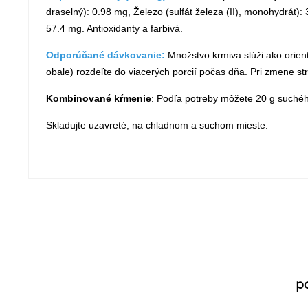
draselný): 0.98 mg, Železo (sulfát železa (II), monohydrát)
57.4 mg. Antioxidanty a farbivá.
Odporúčané dávkovanie:
Množstvo krmiva slúži ako orien
obale) rozdeľte do viacerých porcií počas dňa. Pri zmene str
Kombinované kŕmenie
:
Podľa potreby môžete 20 g suchéh
Skladujte uzavreté, na chladnom a suchom mieste.
p