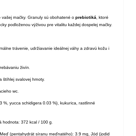
ie vašej mačky. Granuly sú obohatené o
prebiotiká
, ktoré
cky podloženou výživou pre vitalitu každej dospelej mačky.
álne trávenie, udržiavanie ideálnej váhy a zdravú kožu i
ebávaniu živín.
 štíhlej svalovej hmoty.
acieho wc.
 %, yucca schidigera 0.03 %), kukurica, rastlinné
ká hodnota: 372 kcal / 100 g.
, Meď (pentahydrát síranu meďnatého): 3.9 mg, Jód (jodid