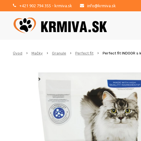
+421 902 794 355
- krmiva.sk
info@krmiva.sk
Úvod
Mačky
Granule
Perfect fit
Perfect fit INDOOR 