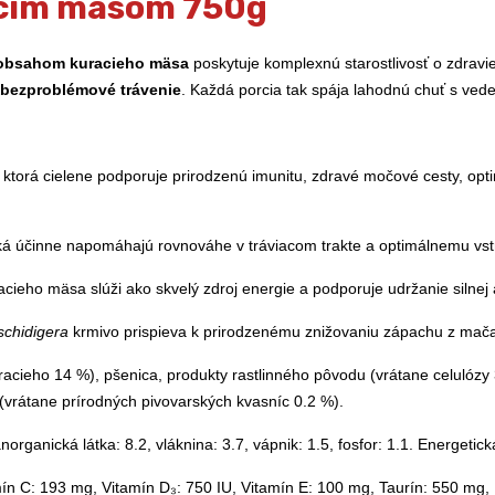
racím mäsom 750g
 obsahom kuracieho mäsa
poskytuje komplexnú starostlivosť o zdrav
 bezproblémové trávenie
. Každá porcia tak spája lahodnú chuť s vede
ktorá cielene podporuje prirodzenú imunitu, zdravé močové cesty, optim
ká účinne napomáhajú rovnováhe v tráviacom trakte a optimálnemu vstr
cieho mäsa slúži ako skvelý zdroj energie a podporuje udržanie silnej a
schidigera
krmivo prispieva k prirodzenému znižovaniu zápachu z mač
cieho 14 %), pšenica, produkty rastlinného pôvodu (vrátane celulózy 3
e (vrátane prírodných pivovarských kvasníc 0.2 %).
norganická látka: 8.2, vláknina: 3.7, vápnik: 1.5, fosfor: 1.1. Energetic
mín C: 193 mg, Vitamín D₃: 750 IU, Vitamín E: 100 mg, Taurín: 550 mg