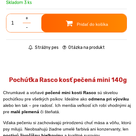
Skladom 3 ks
+
Pridať do košíka
-
Strážny pes
Otázka na produkt
Pochúťka Rasco kosť pečená mini 140g
Chrumkavé a voňavé
pečené mini kosti Rasco
sú skvelou
pochúťkou pre všetkých psíkov. Ideálne ako
odmena pri výcviku
alebo len tak – pre radosť. Ich menšia veľkosť ich robí vhodnými aj
pre
malé plemená
či šteňatá.
Vďaka pečeniu si zachovávajú prirodzenú chuť mäsa a vôňu, ktorú
psy milujú. Neobsahujú žiadne umelé farbivá ani konzervanty, len
poctivú živočíšnu bielkovinu
a kvalitné suroviny.