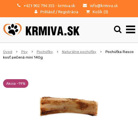
+421 902 794 355
- krmiva.sk
info@krmiva.sk
Prihlásiť
/
Registrácia
Košík (
0
)
Úvod
Psy
Pochúťky
Naturálne pochúťky
Pochúťka Rasco
kosť pečená mini 140g
Akcia -19%