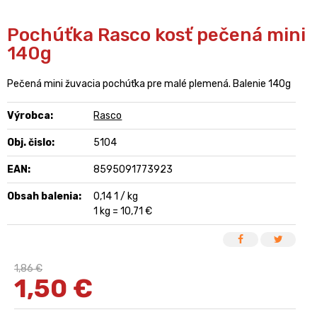
Pochúťka Rasco kosť pečená mini
140g
Pečená mini žuvacia pochúťka pre malé plemená. Balenie 140g
Výrobca:
Rasco
Obj. čislo:
5104
EAN:
8595091773923
Obsah balenia:
0,14 1 / kg
1 kg = 10,71 €
1,86 €
1,50
€