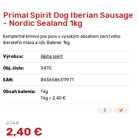
Primal Spirit Dog Iberian Sausage
- Nordic Sealand 1kg
Kompletné krmivo pre psov s vysokým obsahom čerstvého
iberského mäsa a rýb. Balenie: 1kg.
Výrobca:
Alpha spirit
Obj. čislo:
5470
EAN:
8436586311971
Obsah balenia:
1 kg
1 kg = 2,40 €
2,75 €
2,40
€