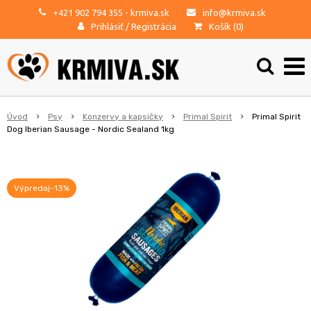
+421 902 794 355
- krmiva.sk
info@krmiva.sk
Prihlásiť
/
Registrácia
Košík (
0
)
Úvod
Psy
Konzervy a kapsičky
Primal Spirit
Primal Spirit
Dog Iberian Sausage - Nordic Sealand 1kg
Výpredaj-13%