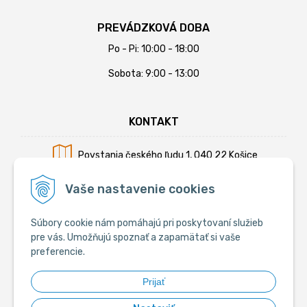
PREVÁDZKOVÁ DOBA
Po - Pi: 10:00 - 18:00
Sobota: 9:00 - 13:00
KONTAKT
Povstania českého ľudu 1, 040 22 Košice
Mobil:
+421 902 794 355
Vaše nastavenie cookies
E-mail:
info@krmiva.sk
Súbory cookie nám pomáhajú pri poskytovaní služieb
pre vás. Umožňujú spoznať a zapamätať si vaše
preferencie.
SOCIÁLNE
Prijať