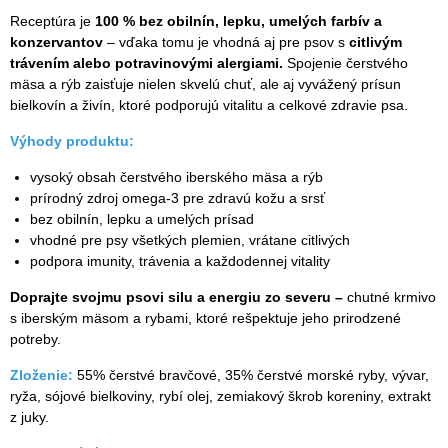
Receptúra je
100 % bez obilnín, lepku, umelých farbív a
konzervantov
– vďaka tomu je vhodná aj pre psov s
citlivým
trávením alebo potravinovými alergiami.
Spojenie čerstvého
mäsa a rýb zaisťuje nielen skvelú chuť, ale aj vyvážený prísun
bielkovín a živín, ktoré podporujú vitalitu a celkové zdravie psa.
Výhody produktu:
vysoký obsah čerstvého iberského mäsa a rýb
prírodný zdroj omega-3 pre zdravú kožu a srsť
bez obilnín, lepku a umelých prísad
vhodné pre psy všetkých plemien, vrátane citlivých
podpora imunity, trávenia a každodennej vitality
Doprajte svojmu psovi silu a energiu zo severu –
chutné krmivo
s iberským mäsom a rybami, ktoré rešpektuje jeho prirodzené
potreby.
Zloženie:
55% čerstvé bravčové, 35% čerstvé morské ryby, vývar,
ryža, sójové bielkoviny, rybí olej, zemiakový škrob koreniny, extrakt
z juky.