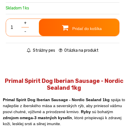
Skladom 1 ks
+
Pridať do košíka
-
Strážny pes
Otázka na produkt
Primal Spirit Dog Iberian Sausage - Nordic
Sealand 1kg
Primal Spirit Dog Iberian Sausage - Nordic Sealand 1kg
spája to
najlepšie z iberského mäsa a severských rýb, aby priniesol vášmu
psovi chutné, výživné a prirodzené krmivo.
Ryby
sú bohatým
zdrojom omega-3 mastných kyselín
, ktoré prispievajú k zdravej
koži, lesklej srsti a silnej imunite.