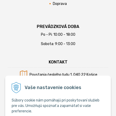
Doprava
PREVÁDZKOVÁ DOBA
Po - Pi: 10:00 - 18:00
Sobota: 9:00 - 13:00
KONTAKT
Povstania českého ľudu 1, 040 22 Košice
Mobil:
+421 902 794 355
Vaše nastavenie cookies
E-mail:
info@krmiva.sk
Súbory cookie nám pomáhajú pri poskytovaní služieb
pre vás. Umožňujú spoznať a zapamätať si vaše
preferencie.