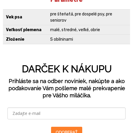
pre šteňatá, pre dospelé psy, pre
Vek psa
seniorov
Veľkosť plemena
malé, stredné, veľké, obrie
Zloženie
S obilninami
DARČEK K NÁKUPU
Prihláste sa na odber noviniek, nakúpte a ako
poďakovanie Vám pošleme malé prekvapenie
pre Vášho miláčika.
ODOBERAŤ