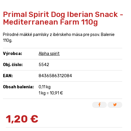
Primal Spirit Dog Iberian Snack -
Mediterranean Farm 110g
Prírodné mäkké pamlsky z ibérskeho mäsa pre psov. Balenie
110g.
Výrobca:
Alpha spirit
Obj. čislo:
5542
EAN:
8436586312084
Obsah balenia:
0,11 kg
1 kg = 10,91 €
1,20
€