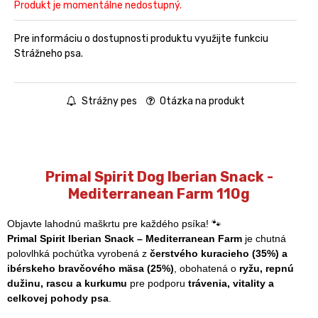
Produkt je momentálne nedostupný.
Pre informáciu o dostupnosti produktu využijte funkciu
Strážneho psa.
Strážny pes
Otázka na produkt
Primal Spirit Dog Iberian Snack -
Mediterranean Farm 110g
Objavte lahodnú maškrtu pre každého psíka! 🐾
Primal Spirit Iberian Snack – Mediterranean Farm
je chutná
polovlhká pochúťka vyrobená z
čerstvého kuracieho (35%) a
ibérskeho bravčového mäsa (25%)
, obohatená o
ryžu, repnú
dužinu, rascu a kurkumu
pre podporu
trávenia, vitality a
celkovej pohody psa
.