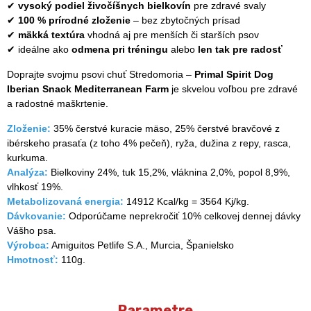
✔
vysoký podiel živočíšnych bielkovín
pre zdravé svaly
✔
100 % prírodné zloženie
– bez zbytočných prísad
✔
mäkká textúra
vhodná aj pre menších či starších psov
✔ ideálne ako
odmena pri tréningu
alebo
len tak pre radosť
Doprajte svojmu psovi chuť Stredomoria –
Primal Spirit Dog
Iberian Snack Mediterranean Farm
je skvelou voľbou pre zdravé
a radostné maškrtenie.
Zloženie:
35% čerstvé kuracie mäso, 25% čerstvé bravčové z
ibérskeho prasaťa (z toho 4% pečeň), ryža, dužina z repy, rasca,
kurkuma.
Analýza:
Bielkoviny 24%, tuk 15,2%, vláknina 2,0%, popol 8,9%,
vlhkosť 19%.
Metabolizovaná energia:
14912 Kcal/kg = 3564 Kj/kg.
Dávkovanie:
Odporúčame neprekročiť 10% celkovej dennej dávky
Vášho psa.
Výrobca:
Amiguitos Petlife S.A., Murcia, Španielsko
Hmotnosť:
110g.
Parametre