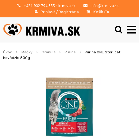
+421 902 794 355
- krmiva.sk
info@krmiva.sk
Prihlásiť
/
Registrácia
Košík (
0
)
Úvod
Mačky
Granule
Purina
Purina ONE Sterilcat
hovädzie 800g