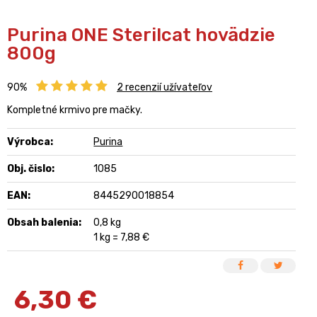
Purina ONE Sterilcat hovädzie
800g
90%
2
recenzií užívateľov
Kompletné krmivo pre mačky.
Výrobca:
Purina
Obj. čislo:
1085
EAN:
8445290018854
Obsah balenia:
0,8 kg
1 kg = 7,88 €
6,30
€