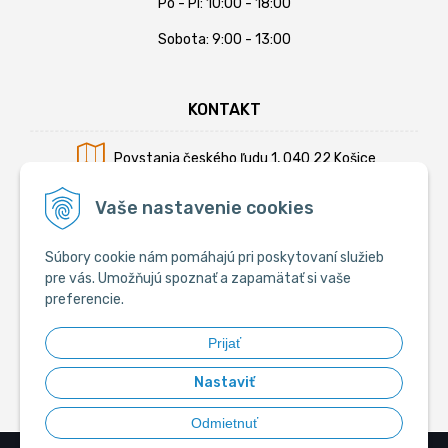
Po - Pi: 10:00 - 18:00
Sobota: 9:00 - 13:00
KONTAKT
Povstania českého ľudu 1, 040 22 Košice
Mobil:
+421 902 794 355
Vaše nastavenie cookies
E-mail:
info@krmiva.sk
Súbory cookie nám pomáhajú pri poskytovaní služieb
pre vás. Umožňujú spoznať a zapamätať si vaše
preferencie.
SOCIÁLNE
Prijať
Nastaviť
Odmietnuť