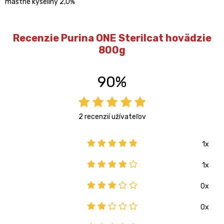
mastné kyseliny 2,0%
Recenzie Purina ONE Sterilcat hovädzie
800g
90%
2 recenzií užívateľov
1x
1x
0x
0x