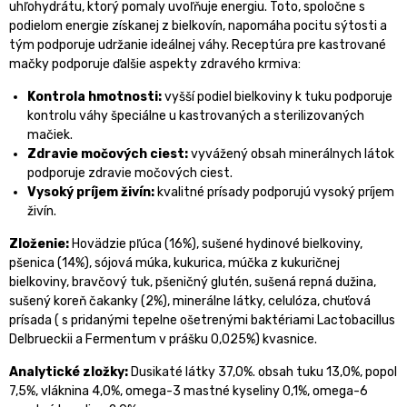
uhľohydrátu, ktorý pomaly uvoľňuje energiu. Toto, spoločne s
podielom energie získanej z bielkovín, napomáha pocitu sýtosti a
tým podporuje udržanie ideálnej váhy. Receptúra pre kastrované
mačky podporuje ďalšie aspekty zdravého krmiva:
Kontrola hmotnosti:
vyšší podiel bielkoviny k tuku podporuje
kontrolu váhy špeciálne u kastrovaných a sterilizovaných
mačiek.
Zdravie močových ciest:
vyvážený obsah minerálnych látok
podporuje zdravie močových ciest.
Vysoký príjem živín:
kvalitné prísady podporujú vysoký príjem
živín.
Zloženie:
Hovädzie pľúca (16%), sušené hydinové bielkoviny,
pšenica (14%), sójová múka, kukurica, múčka z kukuričnej
bielkoviny, bravčový tuk, pšeničný glutén, sušená repná dužina,
sušený koreň čakanky (2%), minerálne látky, celulóza, chuťová
prísada ( s pridanými tepelne ošetrenými baktériami Lactobacillus
Delbrueckii a Fermentum v prášku 0,025%) kvasnice.
Analytické zložky:
Dusikaté látky 37,0%. obsah tuku 13,0%, popol
7,5%, vláknina 4,0%, omega-3 mastné kyseliny 0,1%, omega-6