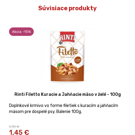
Súvisiace produkty
Akcia -15%
Rinti Filetto Kuracie a Jahňacie mäso v želé - 100g
Doplnkové krmivo vo forme filetiek s kuracím a jahňacím
mäsom pre dospelé psy. Balenie 100g.
1,70 €
1,45
€