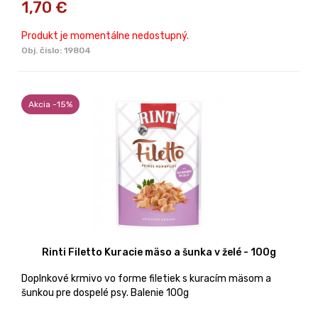
1,70
€
Produkt je momentálne nedostupný.
Obj. čislo:
19804
Akcia -15%
Rinti Filetto Kuracie mäso a šunka v želé - 100g
Doplnkové krmivo vo forme filetiek s kuracím mäsom a
šunkou pre dospelé psy. Balenie 100g