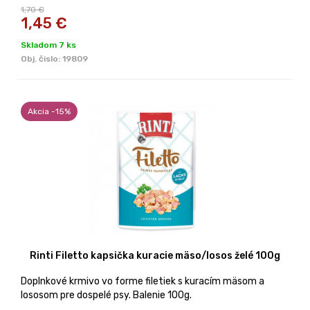
1,70 €
1,45
€
Skladom 7 ks
Obj. čislo:
19809
Akcia -15%
Rinti Filetto kapsička kuracie mäso/losos želé 100g
Doplnkové krmivo vo forme filetiek s kuracím mäsom a
lososom pre dospelé psy. Balenie 100g.