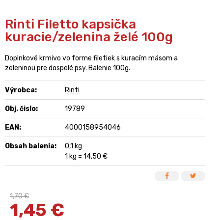
Rinti Filetto kapsička
kuracie/zelenina želé 100g
Doplnkové krmivo vo forme filetiek s kuracím mäsom a
zeleninou pre dospelé psy. Balenie 100g.
Výrobca:
Rinti
Obj. čislo:
19789
EAN:
4000158954046
Obsah balenia:
0,1 kg
1 kg = 14,50 €
1,70 €
1,45
€