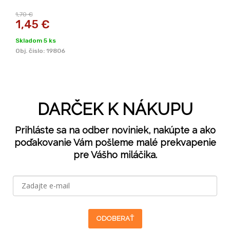
1,70 €
1,45
€
Skladom 5 ks
Obj. čislo:
19806
DARČEK K NÁKUPU
Prihláste sa na odber noviniek, nakúpte a ako
poďakovanie Vám pošleme malé prekvapenie
pre Vášho miláčika.
ODOBERAŤ