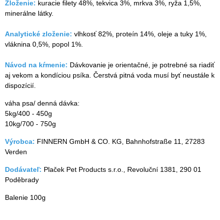
Zloženie:
kuracie filety 48%, tekvica 3%, mrkva 3%, ryža 1,5%,
minerálne látky.
Analytické zloženie:
vlhkosť 82%, proteín 14%, oleje a tuky 1%,
vláknina 0,5%, popol 1%.
Návod na kŕmenie:
Dávkovanie je orientačné, je potrebné sa riadiť
aj vekom a kondíciou psíka. Čerstvá pitná voda musí byť neustále k
dispozícií.
váha psa/ denná dávka:
5kg/400 - 450g
10kg/700 - 750g
Výrobca:
FINNERN GmbH & CO. KG, Bahnhofstraße 11, 27283
Verden
Dodávateľ:
Plaček Pet Products s.r.o., Revoluční 1381, 290 01
Poděbrady
Balenie 100g