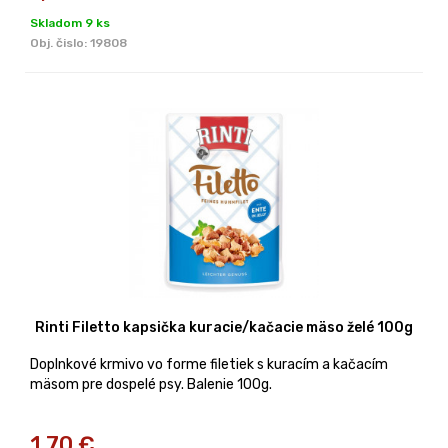
Skladom 9 ks
Obj. čislo:
19808
Rinti Filetto kapsička kuracie/kačacie mäso želé 100g
Doplnkové krmivo vo forme filetiek s kuracím a kačacím
mäsom pre dospelé psy. Balenie 100g.
1,70
€