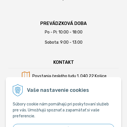
PREVÁDZKOVÁ DOBA
Po - Pi: 10:00 - 18:00
Sobota: 9:00 - 13:00
KONTAKT
Povstania českého ľudu 1, 040 22 Košice
Mobil:
+421 902 794 355
Vaše nastavenie cookies
E-mail:
info@krmiva.sk
Súbory cookie nám pomáhajú pri poskytovaní služieb
pre vás. Umožňujú spoznať a zapamätať si vaše
preferencie.
SOCIÁLNE