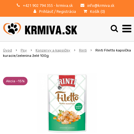
+421 902 794 355
- krmiva.sk
info@krmiva.sk
Prihlásiť
/
Registrácia
Košík (
0
)
Úvod
Psy
Konzervy a kapsičky
Rinti
Rinti Filetto kapsička
kuracie/zelenina želé 100g
Akcia -15%