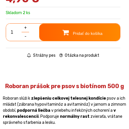
Skladom 2 ks
+
Pridať do košíka
-
Strážny pes
Otázka na produkt
Roboran prášok pre psov s biotínom 500 g
Roboran slúži k
zlepšeniu celkovej telesnej kondície
psov a ich
mláďat (zábrana hypovitaminóz a avitaminóz) v jarnom a zimnom
období,
podporná liečba
v priebehu infekčných ochorení a
v
rekonvalescencii
. Podporuje
normálny rast
zvieraťa, vrátane
správneho sfarbenia a lesku.