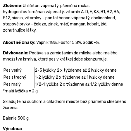
Zloženie
: Uhličitan vápenatý, pšeničná múka,
hydrogenfosforečnan vápenatý, vitamín A, D, E, K3, B1, B2, B6,
B12, niacin, vitamíny - pantothenan vápenatý, cholinchlorid,
stopové prvky - železo, zinek, měď, mangan, kobalt, jód,
zchutňujíce látky.
Akostné znaky:
Vápnik 18%, Fosfor 5,8%, Sodík -%.
Dávkovanie:
Podáva sa zamiešaním do mlieka alebo malého
množstva krmiva, ktoré pes v krátkej dobe skonzumuje.
Pes veľký
2-3 lyžičky 2 x týždenne až 2 lyžičky denne
Pes stredný
1-2 lyžičky 2 x týždenne až 1 lyžičky denne
Pes malý
1/2-1 lyžička 2 x týždenne až 1/2 lyžičky denne
*malá lyžička = 2 g
Skladujte na suchom a chladnom mieste bez priameho slnečného
žiarenia.
Balenie 500 g.
Výrobca: