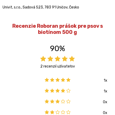
Univit, s.r.o., Sadová 523, 783 91 Uničov, Česko
Recenzie Roboran prášok pre psov s
biotínom 500 g
90%
2 recenzií užívateľov
1x
1x
0x
0x