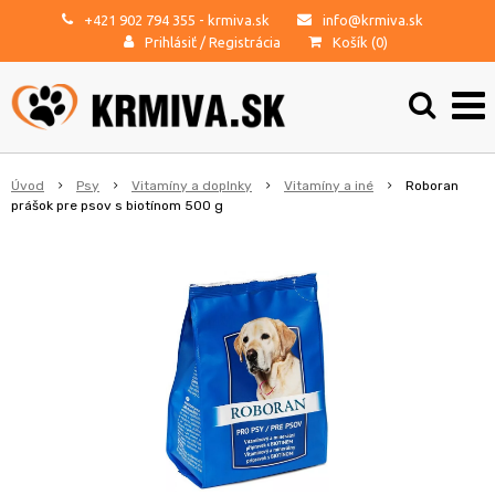
+421 902 794 355
- krmiva.sk
info@krmiva.sk
Prihlásiť
/
Registrácia
Košík (
0
)
Úvod
Psy
Vitamíny a doplnky
Vitamíny a iné
Roboran
prášok pre psov s biotínom 500 g