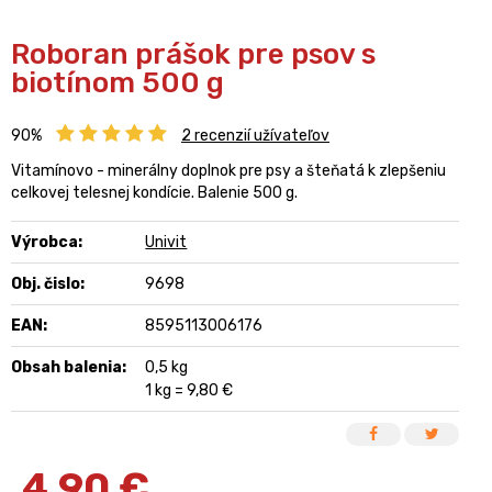
Roboran prášok pre psov s
biotínom 500 g
90%
2
recenzií užívateľov
Vitamínovo - minerálny doplnok pre psy a šteňatá k zlepšeniu
celkovej telesnej kondície. Balenie 500 g.
Výrobca:
Univit
Obj. čislo:
9698
EAN:
8595113006176
Obsah balenia:
0,5 kg
1 kg = 9,80 €
4,90
€