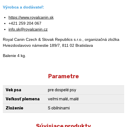
Výrobca a dodávateľ:
https://www.royalcanin.sk
+421 259 204 067
info.sk@royalcanin.cz
Royal Canin Czech & Slovak Republics s.r.o., organizačná zložka
Hviezdoslavovo námestie 189/7, 811 02 Bratislava
Balenie 4 kg.
Parametre
Vek psa
pre dospelé psy
Veľkosť plemena
veľmi malé, malé
Zloženie
S obilninami
Súvisiace produkty