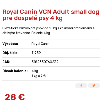
Royal Canin VCN Adult small dog
pre dospelé psy 4 kg
Dietetické krmivo pre psov do 10 kg s kožnými problémami a
citlivým trávením. Balenie 4 kg.
Výrobca:
Royal Canin
Obj. čislo:
11959
EAN:
3182550760232
Obsah balenia:
4 kg
1 kg = 7 €
28
€