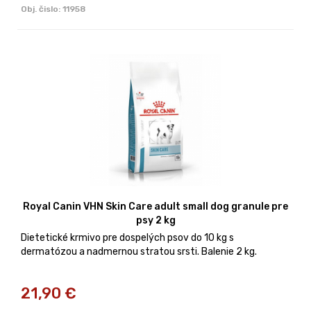
Obj. čislo:
11958
Royal Canin VHN Skin Care adult small dog granule pre
psy 2 kg
Dietetické krmivo pre dospelých psov do 10 kg s
dermatózou a nadmernou stratou srsti. Balenie 2 kg.
21,90
€