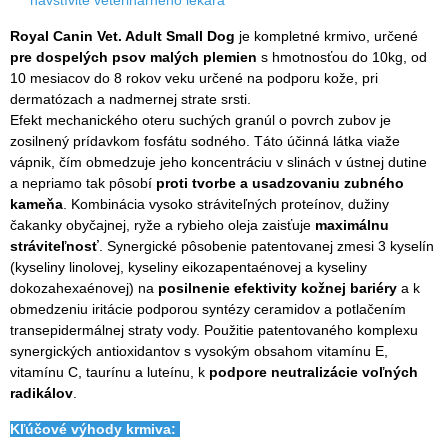
Royal Canin Vet. Adult Small Dog
je kompletné krmivo, určené
pre dospelých psov malých plemien
s hmotnosťou do 10kg, od
10 mesiacov do 8 rokov veku určené na podporu kože, pri
dermatózach a nadmernej strate srsti.
Efekt mechanického oteru suchých granúl o povrch zubov je
zosilnený prídavkom fosfátu sodného. Táto účinná látka viaže
vápnik, čím obmedzuje jeho koncentráciu v slinách v ústnej dutine
a nepriamo tak pôsobí
proti tvorbe a usadzovaniu zubného
kameňa
. Kombinácia vysoko stráviteľných proteínov, dužiny
čakanky obyčajnej, ryže a rybieho oleja zaisťuje
maximálnu
stráviteľnosť
. Synergické pôsobenie patentovanej zmesi 3 kyselín
(kyseliny linolovej, kyseliny eikozapentaénovej a kyseliny
dokozahexaénovej) na
posilnenie efektivity kožnej bariéry
a k
obmedzeniu iritácie podporou syntézy ceramidov a potlačením
transepidermálnej straty vody. Použitie patentovaného komplexu
synergických antioxidantov s vysokým obsahom vitamínu E,
vitamínu C, taurínu a luteínu, k
podpore neutralizácie voľných
radikálov
.
Kľúčové výhody krmiva: