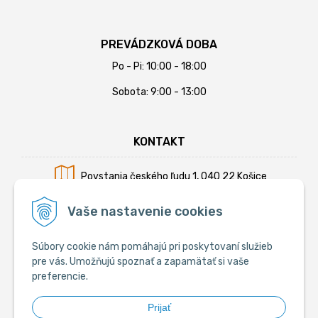
PREVÁDZKOVÁ DOBA
Po - Pi: 10:00 - 18:00
Sobota: 9:00 - 13:00
KONTAKT
Povstania českého ľudu 1, 040 22 Košice
Mobil:
+421 902 794 355
Vaše nastavenie cookies
E-mail:
info@krmiva.sk
Súbory cookie nám pomáhajú pri poskytovaní služieb
pre vás. Umožňujú spoznať a zapamätať si vaše
preferencie.
SOCIÁLNE
Prijať