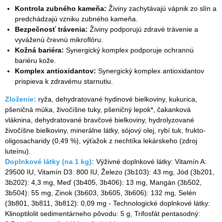
Kontrola zubného kameňa:
Živiny zachytávajú vápnik zo slín a
predchádzajú vzniku zubného kameňa.
Bezpečnosť trávenia:
Živiny podporujú zdravé trávenie a
vyváženú črevnú mikroflóru.
Kožná bariéra:
Synergický komplex podporuje ochrannú
bariéru kože.
Komplex antioxidantov:
Synergický komplex antioxidantov
prispieva k zdravému starnutiu.
Zloženie:
ryža, dehydratované hydinové bielkoviny, kukurica,
pšeničná múka, živočíšne tuky, pšeničný lepok*, čakanková
vláknina, dehydratované bravčové bielkoviny, hydrolyzované
živočíšne bielkoviny, minerálne látky, sójový olej, rybí tuk, frukto-
oligosacharidy (0,49 %), výťažok z nechtíka lekárskeho (zdroj
luteínu).
Doplnkové látky (na 1 kg):
Výživné doplnkové látky: Vitamín A:
29500 IU, Vitamín D3: 800 IU, Železo (3b103): 43 mg, Jód (3b201,
3b202): 4,3 mg, Meď (3b405, 3b406): 13 mg, Mangán (3b502,
3b504): 55 mg, Zinok (3b603, 3b605, 3b606): 132 mg, Selén
(3b801, 3b811, 3b812): 0,09 mg - Technologické doplnkové látky:
Klinoptilolit sedimentárneho pôvodu: 5 g, Trifosfát pentasodný: