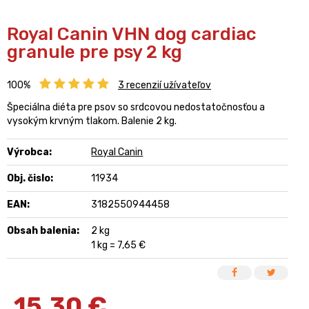
Royal Canin VHN dog cardiac
granule pre psy 2 kg
100%
3
recenzií užívateľov
Špeciálna diéta pre psov so srdcovou nedostatočnosťou a
vysokým krvným tlakom. Balenie 2 kg.
Výrobca:
Royal Canin
Obj. čislo:
11934
EAN:
3182550944458
Obsah balenia:
2 kg
1 kg = 7,65 €
15,30
€