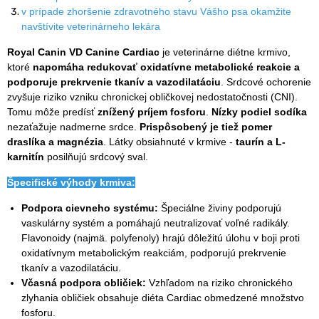
v prípade zhoršenie zdravotného stavu Vášho psa okamžite
navštívite veterinárneho lekára
Royal Canin VD Canine Cardiac
je veterinárne diétne krmivo,
ktoré
napomáha redukovať oxidatívne metabolické reakcie a
podporuje prekrvenie tkanív a vazodilatáciu
. Srdcové ochorenie
zvyšuje riziko vzniku chronickej obličkovej nedostatočnosti (CNI).
Tomu môže predísť
znížený príjem fosforu
.
Nízky podiel sodíka
nezaťažuje nadmerne srdce.
Prispôsobený je tiež pomer
draslíka a magnézia
. Látky obsiahnuté v krmive -
taurín a L-
karnitín
posilňujú srdcový sval.
Špecifické výhody krmiva:
Podpora cievneho systému:
Špeciálne živiny podporujú
vaskulárny systém a pomáhajú neutralizovať voľné radikály.
Flavonoidy (najmä. polyfenoly) hrajú dôležitú úlohu v boji proti
oxidatívnym metabolickým reakciám, podporujú prekrvenie
tkanív a vazodilatáciu.
Včasná podpora obličiek:
Vzhľadom na riziko chronického
zlyhania obličiek obsahuje diéta Cardiac obmedzené množstvo
fosforu.