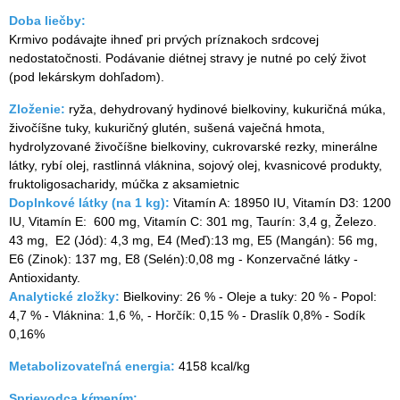
Doba liečby:
Krmivo podávajte ihneď pri prvých príznakoch srdcovej
nedostatočnosti. Podávanie diétnej stravy je nutné po celý život
(pod lekárskym dohľadom).
Zloženie:
ryža, dehydrovaný hydinové bielkoviny, kukuričná múka,
živočíšne tuky, kukuričný glutén, sušená vaječná hmota,
hydrolyzované živočíšne bielkoviny, cukrovarské rezky, minerálne
látky, rybí olej, rastlinná vláknina, sojový olej, kvasnicové produkty,
fruktoligosacharidy, múčka z aksamietnic
Doplnkové látky (na 1 kg):
Vitamín A: 18950 IU, Vitamín D3: 1200
IU, Vitamín E: 600 mg, Vitamín C: 301 mg, Taurín: 3,4 g, Železo.
43 mg,
E2 (Jód): 4,3 mg, E4 (Meď):13 mg, E5 (Mangán): 56 mg,
E6 (Zinok): 137 mg, E8 (Selén):0,08 mg - Konzervačné látky -
Antioxidanty.
Analytické zložky:
Bielkoviny: 26 % - Oleje a tuky: 20 % - Popol:
4,7 % - Vláknina: 1,6 %, - Horčík: 0,15 % - Draslík 0,8% - Sodík
0,16%
Metabolizovateľná energia:
4158 kcal/kg
Sprievodca kŕmením: