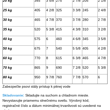
20 kg
345
3 5/8
275
2 7/8
205
2 1/8
25 kg
405
4 2/8
325
3 3/8
245
2 4/8
30 kg
465
4 7/8
370
3 7/8
280
2 7/8
35 kg
520
5 3/8
415
4 3/8
310
3 2/8
40 kg
575
6
460
4 6/8
345
3 5/8
50 kg
675
7
540
5 5/8
405
4 2/8
60 kg
770
8
615
6 3/8
465
4 7/8
70 kg
865
9
690
7 2/8
520
5 3/8
80 kg
950
9 7/8
760
7 7/8
570
6
Zabezpečte psovi stály prístup k pitnej vode
Skladovanie:
Skladujte na suchom a chladnom mieste.
Nevystavujte priamemu slnečnému svetlu. Výrobný kód,
registračné číslo a dátum minimálnej trvanlivosti sú uvedené na