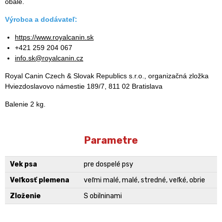
obale.
Výrobca a dodávateľ:
https://www.royalcanin.sk
+421 259 204 067
info.sk@royalcanin.cz
Royal Canin Czech & Slovak Republics s.r.o., organizačná zložka
Hviezdoslavovo námestie 189/7, 811 02 Bratislava
Balenie 2 kg.
Parametre
Vek psa
pre dospelé psy
Veľkosť plemena
veľmi malé, malé, stredné, veľké, obrie
Zloženie
S obilninami