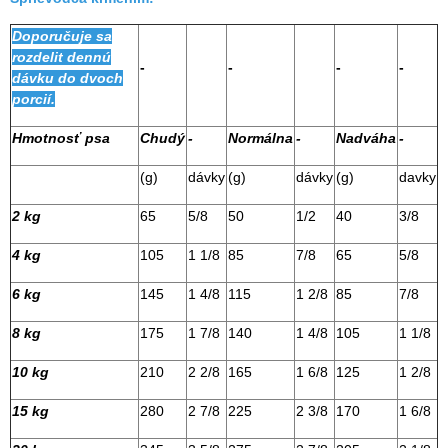
Doporučuje sa
rozdelit dennú
-
-
-
-
dávku do dvoch
porcií.
Hmotnosť psa
Chudý
-
Normálna
-
Nadváha
-
(g)
dávky
(g)
dávky
(g)
davky
2 kg
65
5/8
50
1/2
40
3/8
4 kg
105
1 1/8
85
7/8
65
5/8
6 kg
145
1 4/8
115
1 2/8
85
7/8
8 kg
175
1 7/8
140
1 4/8
105
1 1/8
10 kg
210
2 2/8
165
1 6/8
125
1 2/8
15 kg
280
2 7/8
225
2 3/8
170
1 6/8