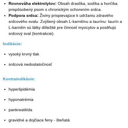
Rovnováha elektrolytov:
Obsah draslíka, sodíka a horčíka
prispôsobený psom s chronickým ochorením srdca.
Podpora srdca:
Živiny prispievajúce k udržaniu zdravého
srdcového svalu. Zvýšený obsah L-karnitínu a taurínu: taurín a
L-karnitín sú látky dôležité pre činnosť myocytov a posilňujú
srdcový sval (kontrakcie).
Indikácie:
vysoký krvný tlak
srdcová nedostatočnosť
Kontraindikácie:
hyperlipidémia
hyponatrémia
pankreatitída
gravidné a dojčiace feny - šteňatá