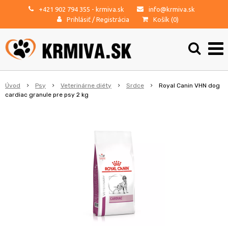
+421 902 794 355
- krmiva.sk
info@krmiva.sk
Prihlásiť
/
Registrácia
Košík (
0
)
Úvod
Psy
Veterinárne diéty
Srdce
Royal Canin VHN dog
cardiac granule pre psy 2 kg