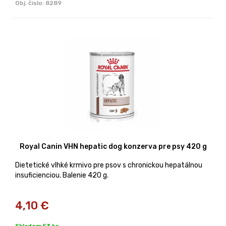
Obj. čislo:
8289
Royal Canin VHN hepatic dog konzerva pre psy 420 g
Dietetické vlhké krmivo pre psov s chronickou hepatálnou
insuficienciou. Balenie 420 g.
4,10
€
Skladom 53 ks