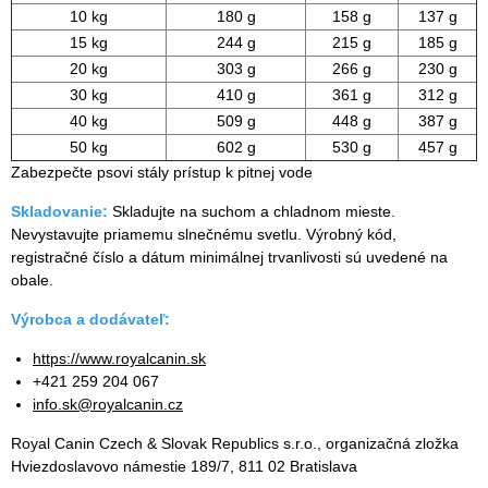
10 kg
180 g
158 g
137 g
15 kg
244 g
215 g
185 g
20 kg
303 g
266 g
230 g
30 kg
410 g
361 g
312 g
40 kg
509 g
448 g
387 g
50 kg
602 g
530 g
457 g
Zabezpečte psovi stály prístup k pitnej vode
Skladovanie:
Skladujte na suchom a chladnom mieste.
Nevystavujte priamemu slnečnému svetlu. Výrobný kód,
registračné číslo a dátum minimálnej trvanlivosti sú uvedené na
obale.
Výrobca a dodávateľ:
https://www.royalcanin.sk
+421 259 204 067
info.sk@royalcanin.cz
Royal Canin Czech & Slovak Republics s.r.o., organizačná zložka
Hviezdoslavovo námestie 189/7, 811 02 Bratislava