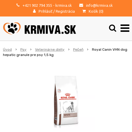
+421 902 794 355
- krmiva.sk
info@krmiva.sk
Prihlásiť
/
Registrácia
Košík (
0
)
Úvod
Psy
Veterinárne diéty
Pečeň
Royal Canin VHN dog
hepatic granule pre psy 1,5 kg