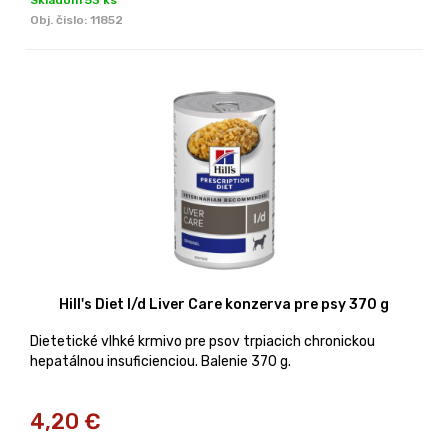
Obj. čislo:
11852
Hill's Diet l/d Liver Care konzerva pre psy 370 g
Dietetické vlhké krmivo pre psov trpiacich chronickou
hepatálnou insuficienciou. Balenie 370 g.
4,20
€