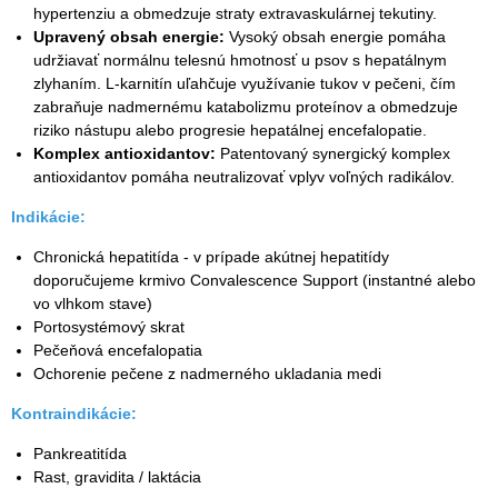
hypertenziu a obmedzuje straty extravaskulárnej tekutiny.
Upravený obsah ene
rgie
:
Vysoký obsah energie pomáha
udržiavať normálnu telesnú hmotnosť u psov s hepatálnym
zlyhaním. L-karnitín uľahčuje využívanie tukov v pečeni, čím
zabraňuje nadmernému katabolizmu proteínov a obmedzuje
riziko nástupu alebo progresie hepatálnej encefalopatie.
Komplex antioxid
antov
:
Patentovaný synergický komplex
antioxidantov pomáha neutralizovať vplyv voľných radikálov.
Indikácie:
Chronická hepatitída - v prípade akútnej hepatitídy
doporučujeme krmivo Convalescence Support (instantné alebo
vo vlhkom stave)
Portosystémový skrat
Pečeňová encefalopatia
Ochorenie pečene z nadmerného ukladania medi
Kontraindikácie:
Pankreatitída
Rast, gravidita / laktácia