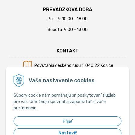
PREVÁDZKOVÁ DOBA
Po - Pi: 10:00 - 18:00
Sobota: 9:00 - 13:00
KONTAKT
Povstania českého ľudu 1, 040 22 Košice
Mobil:
+421 902 794 355
Vaše nastavenie cookies
E-mail:
info@krmiva.sk
Súbory cookie nám pomáhajú pri poskytovaní služieb
pre vás. Umožňujú spoznať a zapamätať si vaše
preferencie.
SOCIÁLNE
Prijať
Nastaviť