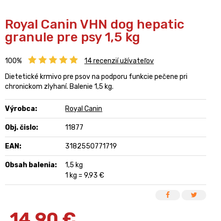
Royal Canin VHN dog hepatic
granule pre psy 1,5 kg
100%
14
recenzií užívateľov
Dietetické krmivo pre psov na podporu funkcie pečene pri
chronickom zlyhaní. Balenie 1,5 kg.
Výrobca:
Royal Canin
Obj. čislo:
11877
EAN:
3182550771719
Obsah balenia:
1,5 kg
1 kg = 9,93 €
14,90
€