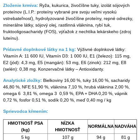
Zloženie krmiva:
Ryža, kukurica, živočíšne tuky, izolát sójových
proteínov (L.I.P.: proteíny vybrané pre svoju veľmi vysokú
vstrebateľnosť), hydrolyzované živočíšne proteíny, repné odrezky,
minerálne látky, sójový olej, rastlinná vláknina, rybí tuk,
fruktooligosacharidy (FOS), výťažok z nechtíka lekárskeho (zdroj
luteínu).
Prídavné doplnkové látky na 1 kg:
Výživné doplnkové látky:
Vitamín A: 11 600 IU, Vitamín D3: 1 000 IU, E1 (železo): 115 mg,
E2 (jód): 4,3 mg, E5 (mangán): 53 mg, E6 (zinok): 212 mg, E8
(selén): 0,38 mg. Konzervačné látky – Antioxidanty.
Analytické zložky:
Bielkoviny 16,00 %, tuky 16,00 %, sacharidy
46,80 %, NFE 51,90 %, vláknina 7,10 %, hrubá vláknina 2,00 %,
omega 6 3,81 %, omega 3 0,59 %, EPA + DHA 0,20 %, vápnik
0,72 %, fosfor 0,51 %, sodík 0,20 %, meď 0,40 mg / kg
Sprievodca kŕmením:
HMOTNOSŤ PSA
NÍZKA
NORMÁLNA
NADVÁHA
(kg)
HMOTNOSŤ
5 kg
107 g
94 g
81 g