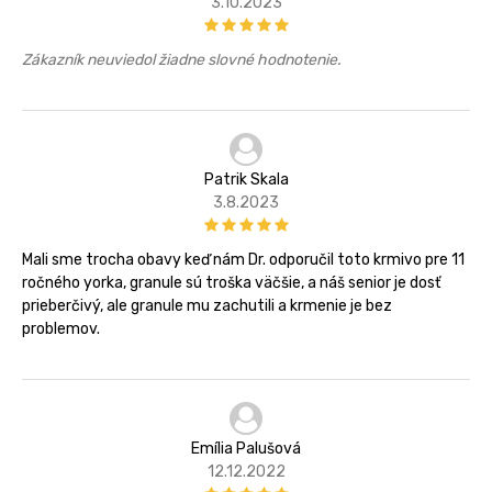
3.10.2023
Zákazník neuviedol žiadne slovné hodnotenie.
Patrik Skala
3.8.2023
Mali sme trocha obavy keď nám Dr. odporučil toto krmivo pre 11
ročného yorka, granule sú troška väčšie, a náš senior je dosť
prieberčivý, ale granule mu zachutili a krmenie je bez
problemov.
Emília Palušová
12.12.2022