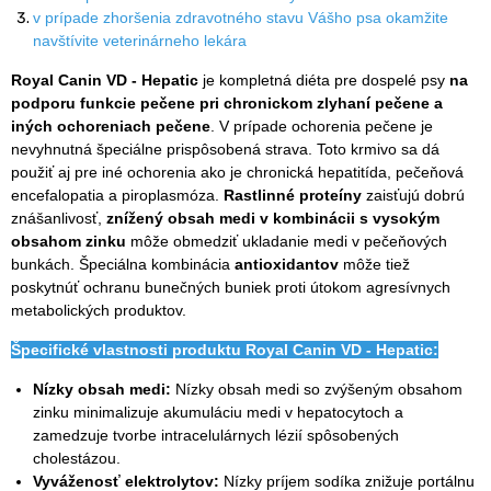
v prípade zhoršenia zdravotného stavu Vášho psa okamžite
navštívite veterinárneho lekára
Royal Canin VD - Hepatic
je kompletná diéta pre dospelé psy
na
podporu funkcie pečene pri chronickom zlyhaní pečene a
iných ochoreniach pečene
. V prípade ochorenia pečene je
nevyhnutná špeciálne prispôsobená strava. Toto krmivo sa dá
použiť aj pre iné ochorenia ako je chronická hepatitída, pečeňová
encefalopatia a piroplasmóza.
Rastlinné proteíny
zaisťujú dobrú
znášanlivosť,
znížený obsah medi
v kombinácii s vysokým
obsahom zinku
môže obmedziť ukladanie medi v pečeňových
bunkách. Špeciálna kombinácia
antioxidantov
môže tiež
poskytnúť ochranu bunečných buniek proti útokom agresívnych
metabolických produktov.
Špecifické vlastnosti produktu
Royal Canin VD - Hepatic
:
Nízky obsah
medi
:
Nízky obsah medi so zvýšeným obsahom
zinku minimalizuje akumuláciu medi v hepatocytoch a
zamedzuje tvorbe intracelulárnych lézií spôsobených
cholestázou.
Vyváženosť elektroly
tov
:
Nízky príjem sodíka znižuje portálnu