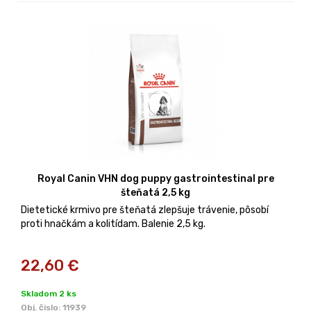
Royal Canin VHN dog puppy gastrointestinal pre
šteňatá 2,5 kg
Dietetické krmivo pre šteňatá zlepšuje trávenie, pôsobí
proti hnačkám a kolitídam. Balenie 2,5 kg.
22,60
€
Skladom 2 ks
Obj. čislo:
11939