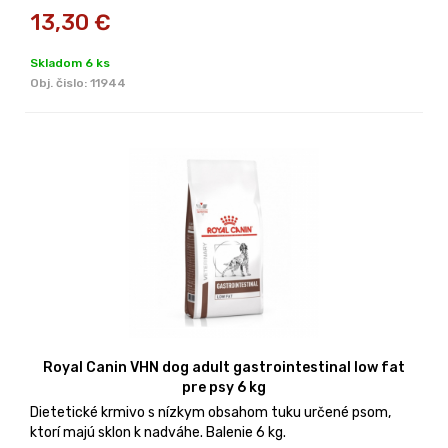
13,30
€
Skladom 6 ks
Obj. čislo:
11944
Royal Canin VHN dog adult gastrointestinal low fat
pre psy 6 kg
Dietetické krmivo s nízkym obsahom tuku určené psom,
ktorí majú sklon k nadváhe. Balenie 6 kg.