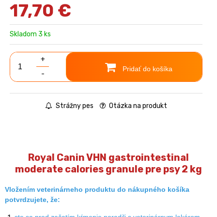
17,70
€
Skladom 3 ks
+
Pridať do košíka
-
Strážny pes
Otázka na produkt
Royal Canin VHN gastrointestinal
moderate calories granule pre psy 2 kg
Vložením veterinárneho produktu do nákupného košíka
potvrdzujete, že:
ste sa pred začatím kŕmenie poradili s veterinárnym lekárom