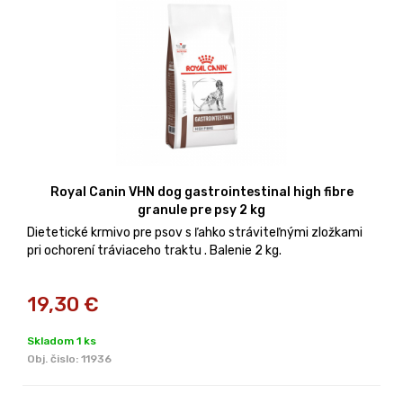
Royal Canin VHN dog gastrointestinal high fibre
granule pre psy 2 kg
Dietetické krmivo pre psov s ľahko stráviteľnými zložkami
pri ochorení tráviaceho traktu . Balenie 2 kg.
19,30
€
Skladom 1 ks
Obj. čislo:
11936