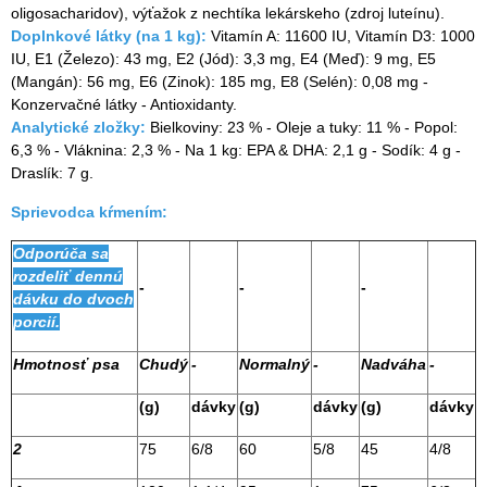
oligosacharidov), výťažok z nechtíka lekárskeho (zdroj luteínu).
Doplnkové látky (na 1 kg):
Vitamín A: 11600 IU, Vitamín D3: 1000
IU, E1 (Železo): 43 mg, E2 (Jód): 3,3 mg, E4 (Meď): 9 mg, E5
(Mangán): 56 mg, E6 (Zinok): 185 mg, E8 (Selén): 0,08 mg -
Konzervačné látky - Antioxidanty.
Analytické zložky:
Bielkoviny: 23 % - Oleje a tuky: 11 % - Popol:
6,3 % - Vláknina: 2,3 % - Na 1 kg: EPA & DHA: 2,1 g - Sodík: 4 g -
Draslík: 7 g.
Sprievodca kŕmením:
Odporúča sa
rozdeliť dennú
-
-
-
dávku do dvoch
porcií.
Hmotnosť psa
Chudý
-
Normalný
-
Nadváha
-
(g)
dávky
(g)
dávky
(g)
dávky
2
75
6/8
60
5/8
45
4/8