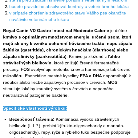
budete pravidelne absolvovať kontroly u veterinárneho lekára
v prípade zhoršenie zdravotného stavu Vášho psa okamžite
navštívite veterinárneho lekára
Royal Canin VD Gastro Intestinal Moderate Calorie
je diétne
krmivo s optimálnym množstvom energie, určené psom, ktorí
majú sklony k vzniku ochorení tráviaceho traktu, napr. zápalu
žalúdka (gastritída), chronickým hnačkám (diarrhoea) alebo
zápalu slinivky (pankreatitída)
. Krmivo je zložené z
ľahko
stráviteľných bielkovín
, ktoré znižujú črevné fermentačné
procesy.
FOS
ovplyvňuje motoriku čriev a harmonizuje tak črevnú
mikroflóru. Esenciálne mastné kyseliny
EPA a DHA
napomáhajú k
redukcii alebo liečbe zápalových procesov v črevách.
MOS
stimuluje lokálny imunitný systém v črevách a napomáha
neutralizovať patogénne baktérie.
Špecifické vlastnosti výrobku:
Bezepčnosť trávenia:
Kombinácia vysoko stráviteľných
bielkovín (L.I.P.), prebiotík(frukto-oligosacharidy a mannán-
oligosacharidy), repy, ryže a rybieho tuku bezpečne podporuje