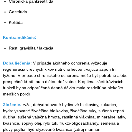
Chronická pankreatitída
Gastritída
Kolitída
Kontraindikácie:
Rast, gravidita / laktácia
Doba liečenia:
V prípade akútneho ochorenia vyžaduje
regenerácia črevných klkov nutričnú liečbu trvajúcu aspoň tri
týždne. V prípade chronického ochorenia môže byť potrebné alebo
prospešné kŕmiť touto diétou doživotne. K optimalizácii tráviacich
funkcií by sa odporúčaná denná dávka mala rozdeliť na niekoľko
menších porcií.
Zloženie:
ryža, dehydratované hydinové bielkoviny, kukurica,
hydrolyzované živočíšne bielkoviny, živočíšne tuky, sušená repná
dužina, sušená vaječná hmota, rastlinná vláknina, minerálne látky,
kvasnice, sójový olej, rybí tuk, frukto-oligosacharidy, semená a
plevy psyllia, hydrolyzované kvasnice (zdroj mannán-