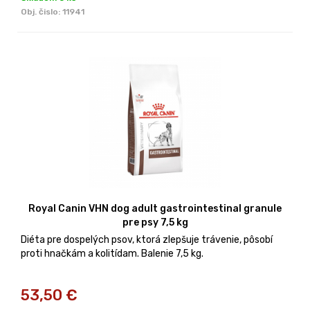
Obj. čislo:
11941
Royal Canin VHN dog adult gastrointestinal granule
pre psy 7,5 kg
Diéta pre dospelých psov, ktorá zlepšuje trávenie, pôsobí
proti hnačkám a kolitídam. Balenie 7,5 kg.
53,50
€