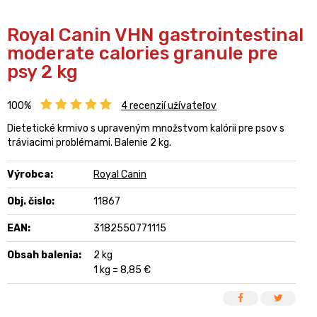
Royal Canin VHN gastrointestinal
moderate calories granule pre
psy 2 kg
100%
4
recenzií užívateľov
Dietetické krmivo s upraveným množstvom kalórii pre psov s
tráviacimi problémami. Balenie 2 kg.
Výrobca:
Royal Canin
Obj. čislo:
11867
EAN:
3182550771115
Obsah balenia:
2 kg
1 kg = 8,85 €