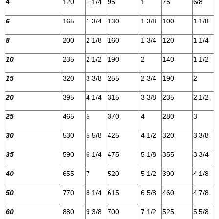
4
120
1 1/4
95
1
75
6/8
6
165
1 3/4
130
1 3/8
100
1 1/8
8
200
2 1/8
160
1 3/4
120
1 1/4
10
235
2 1/2
190
2
140
1 1/2
15
320
3 3/8
255
2 3/4
190
2
20
395
4 1/4
315
3 3/8
235
2 1/2
25
465
5
370
4
280
3
30
530
5 5/8
425
4 1/2
320
3 3/8
35
590
6 1/4
475
5 1/8
355
3 3/4
40
655
7
520
5 1/2
390
4 1/8
50
770
8 1/4
615
6 5/8
460
4 7/8
60
880
9 3/8
700
7 1/2
525
5 5/8