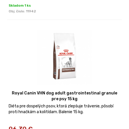
Skladom 1 ks
Obj. čislo:
11942
Royal Canin VHN dog adult gastrointestinal granule
pre psy 15 kg
Diéta pre dospelých psov, ktorá zlepšuje trávenie, pôsobí
proti hnačkám a kolitídam. Balenie 15 kg.