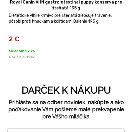
Royal Canin VHN gastrointestinal puppy konzerva pre
šteňatá 195 g
Dietetické vlhké krmivo pre šteňatá zlepšuje trávenie,
pôsobí proti hnačkám a kolitídam. Balenie 195 g.
2
€
Skladom 22 ks
Obj. čislo:
11851
DARČEK K NÁKUPU
Prihláste sa na odber noviniek, nakúpte a ako
poďakovanie Vám pošleme malé prekvapenie
pre Vášho miláčika.