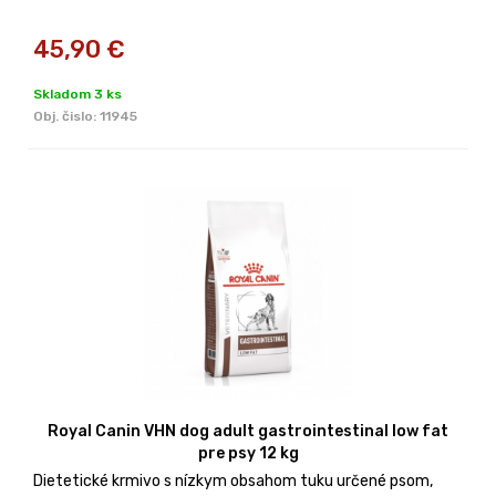
45,90
€
Skladom 3 ks
Obj. čislo:
11945
Royal Canin VHN dog adult gastrointestinal low fat
pre psy 12 kg
Dietetické krmivo s nízkym obsahom tuku určené psom,