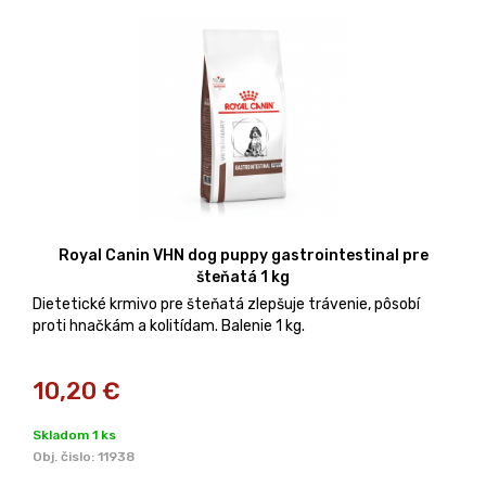
Royal Canin VHN dog puppy gastrointestinal pre
šteňatá 1 kg
Dietetické krmivo pre šteňatá zlepšuje trávenie, pôsobí
proti hnačkám a kolitídam. Balenie 1 kg.
10,20
€
Skladom 1 ks
Obj. čislo:
11938