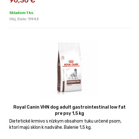
96,30
€
Skladom 1 ks
Obj. čislo:
11943
Royal Canin VHN dog adult gastrointestinal low fat
pre psy 1,5 kg
Dietetické krmivo s nízkym obsahom tuku určené psom,
ktorí majú sklon k nadváhe. Balenie 1,5 kg.