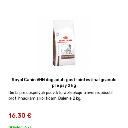
Royal Canin VHN dog adult gastrointestinal granule
pre psy 2 kg
Diéta pre dospelých psov, ktorá zlepšuje trávenie, pôsobí
proti hnačkám a kolitídam. Balenie 2 kg.
16,30
€
Skladom 6 ks