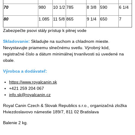
70
980
10 1/2
785
8 3/8
590
6 1/4
80
1.085
11 5/8
865
9 1/4
650
7
Zabezpečte psovi stály prístup k pitnej vode
Skladovanie:
Skladujte na suchom a chladnom mieste.
Nevystavujte priamemu slnečnému svetlu. Výrobný kód,
registračné číslo a dátum minimálnej trvanlivosti sú uvedené na
obale.
Výrobca a dodávateľ:
https://www.royalcanin.sk
+421 259 204 067
info.sk@royalcanin.cz
Royal Canin Czech & Slovak Republics s.r.o., organizačná zložka
Hviezdoslavovo námestie 189/7, 811 02 Bratislava
Balenie 2 kg.