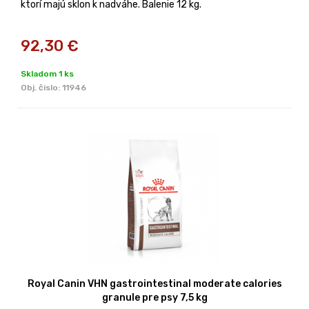
ktorí majú sklon k nadváhe. Balenie 12 kg.
92,30
€
Skladom 1 ks
Obj. čislo:
11946
Royal Canin VHN gastrointestinal moderate calories
granule pre psy 7,5 kg