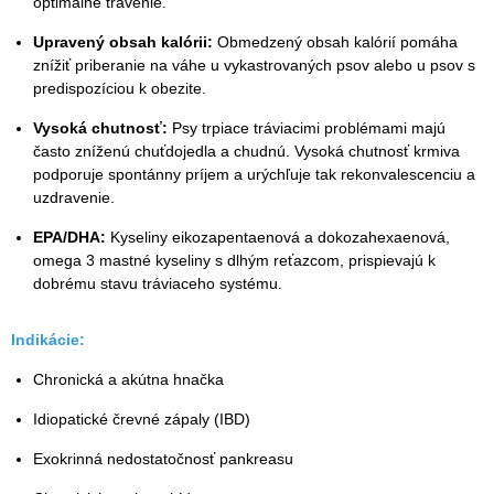
optimálne trávenie.
Upravený obsah kalórii:
Obmedzený obsah kalórií pomáha
znížiť priberanie na váhe u vykastrovaných psov alebo u psov s
predispozíciou k obezite.
Vysoká chutnosť:
Psy trpiace tráviacimi problémami majú
často zníženú chuťdojedla a chudnú. Vysoká chutnosť krmiva
podporuje spontánny príjem a urýchľuje tak rekonvalescenciu a
uzdravenie.
EPA/DHA:
Kyseliny eikozapentaenová a dokozahexaenová,
omega 3 mastné kyseliny s dlhým reťazcom, prispievajú k
dobrému stavu tráviaceho systému.
Indikácie:
Chronická a akútna hnačka
Idiopatické črevné zápaly (IBD)
Exokrinná nedostatočnosť pankreasu