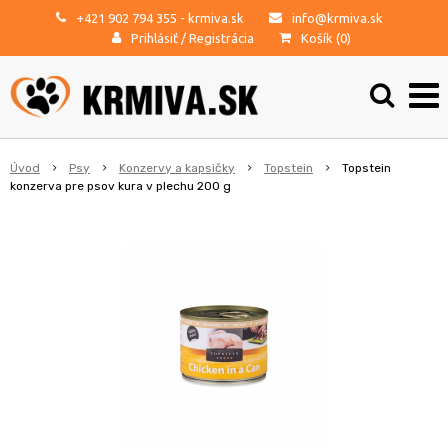
+421 902 794 355
- krmiva.sk
info@krmiva.sk
Prihlásiť
/
Registrácia
Košík (
0
)
Úvod
Psy
Konzervy a kapsičky
Topstein
Topstein
konzerva pre psov kura v plechu 200 g