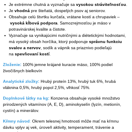
Je extrémne chutná a vyznačuje sa
vysokou stráviteľnosťou
.
Je
vhodná
pre šteňatá, dospelých psov aj seniorov.
Obsahuje celú štvrtku kurčaťa, vrátane kostí a chrupaviek –
vysoká kĺbová podpora
. Samozrejmosťou je mäso v
potravinárskej kvalite a čistote.
Vyznačuje sa vynikajúcimi nutričnými a diétetickými hodnotami,
má vysoký obsah horčíka, ktorý podporuje
správnu funkciu
svalov a nervov
, sodík a vápnik sa priaznivo podieľajú
na
spevňovaní kostí
.
Zloženie:
100% jemne krájané kuracie mäso, 100% podiel
živočíšnych bielkovín
Analytické zložky:
Hrubý proteín 13%, hrubý tuk 6%, hrubá
vláknina 0,5%, hrubý popol 2,5%, vlhkosť 75%.
Doplnkové látky na kg:
Konzerva obsahuje vysoké množstvo
prirodzených vitamínov (A, E, D), aminokyselín (lyzín, metionín,
cystín) a minerálov.
Kŕmny návod
:
Okrem telesnej hmotnosti môže mať na kŕmnu
dávku vplyv aj vek, úroveň aktivity, temperament, trávenie a