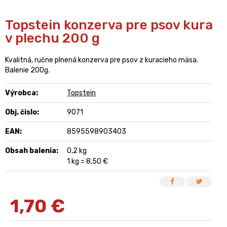
Topstein konzerva pre psov kura
v plechu 200 g
Kvalitná, ručne plnená konzerva pre psov z kuracieho mäsa.
Balenie 200g.
Výrobca:
Topstein
Obj. čislo:
9071
EAN:
8595598903403
Obsah balenia:
0,2 kg
1 kg = 8,50 €
1,70
€