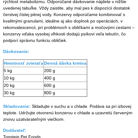
rýchlosť metabolizmu. Odporúčané dávkovanie nájdete v nižšie
uvedenej tabuľke. Vždy zaistite, aby mal pes k dispozícii dostatok
čerstvej čistej pitnej vody. Konzervy odporúčame kombinovať s
kvalitnými granulami, ideálne aj ako doplnok po operáciách, v
rekonvalescencii, pri problémoch s obličkami a močovými cestami –
konzervy vďaka vysokej vlhkosti dodajú psíkovi veľa tekutín, čo
podporí správnu funkciu obličiek.
Dávkovanie:
Hmotnosť zvieraťa
Denná dávka krmiva
5 kg
200 g
10 kg
400 g
20 kg
600 g
30 kg
800 g
Skladovanie:
Skladujte v suchu a v chlade. Podáva sa pri izbovej
teplote. Udržujte otvorenú konzervu v chlade a uzavretú červeným
znovu uzatvárateľným viečkom.
Dodávateľ:
Topstein Pet Foods