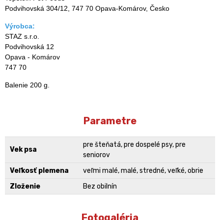
Podvihovská 304/12, 747 70 Opava-Komárov, Česko
Výrobca:
STAZ s.r.o.
Podvihovská 12
Opava - Komárov
747 70
Balenie 200 g.
Parametre
pre šteňatá, pre dospelé psy, pre
Vek psa
seniorov
Veľkosť plemena
veľmi malé, malé, stredné, veľké, obrie
Zloženie
Bez obilnín
Fotogaléria