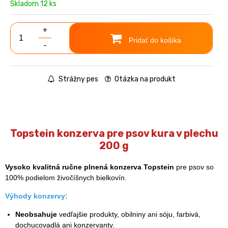
Skladom 12 ks
+
Pridať do košíka
-
Strážny pes
Otázka na produkt
Topstein konzerva pre psov kura v plechu
200 g
Vysoko kvalitná ručne plnená konzerva Topstein
pre psov so
100% podielom živočíšnych bielkovín.
Výhody konzervy:
Neobsahuje
vedľajšie produkty, obilniny ani sóju, farbivá,
dochucovadlá ani konzervanty.