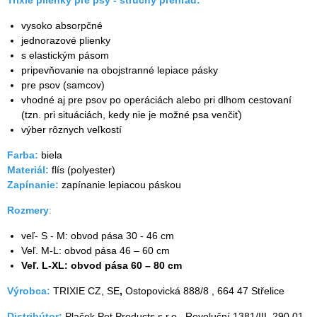
vysoko absorpčné
jednorazové plienky
s elastickým pásom
pripevňovanie na obojstranné lepiace pásky
pre psov (samcov)
vhodné aj pre psov po operáciách alebo pri dlhom cestovaní
(tzn. pri situáciách, kedy nie je možné psa venčiť)
výber rôznych veľkostí
Farba:
biela
Materiál:
flís (polyester)
Zapínanie:
zapínanie lepiacou páskou
Rozmery
:
veľ- S - M: obvod pása 30 - 46 cm
Veľ. M-L: obvod pása 46 – 60 cm
Veľ. L-XL: obvod pása 60 – 80 cm
Výrobca:
TRIXIE CZ, SE
,
Ostopovická 888/8 , 664 47 Střelice
Distribútor:
Plaček Pet Products s.r.o., Revoluční 1381/III, 290 01