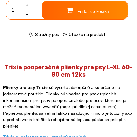
+
Pridať do košíka
-
Strážny pes
Otázka na produkt
Trixie pooperačné plienky pre psy L-XL 60-
80 cm 12ks
Plienky pre psy Trixie
sú vysoko absorpčné a sú určené na
jednorazové použitie. Plienky sú vhodné pre psov trpiacich
inkontinenciou, pre psov po operácii alebo pre psov, ktoré nie je
možné momentálne vyvenčiť (napr. pri dlhšej ceste autom).
Papierová plienka sa veľmi ľahko nasadzuje. Princíp je totožný ako
u prebaľovania bábätiek (obojstranná lepiaca páska sa prilepí k
plienke).
Trixie plienky pre psy - stručný prehľad: