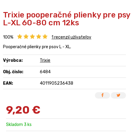
Trixie pooperačné plienky pre psy
L-XL 60-80 cm 12ks
100%
1
recenzií užívateľov
Pooperačné plienky pre psov L - XL.
Výrobca:
Trixie
Obj. čislo:
6484
EAN:
4011905236438
9,20
€
Skladom 3 ks