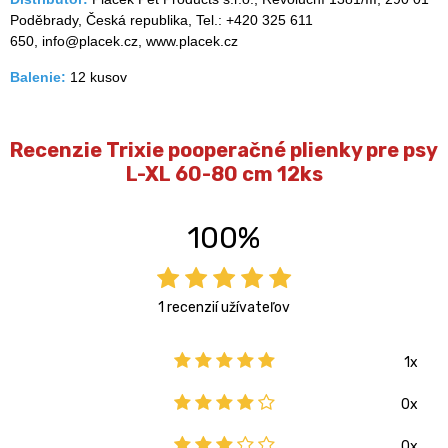
Poděbrady, Česká republika, Tel.: +420 325 611
650, info@placek.cz, www.placek.cz
Balenie:
12 kusov
Recenzie Trixie pooperačné plienky pre psy
L-XL 60-80 cm 12ks
100%
1 recenzií užívateľov
1x
0x
0x