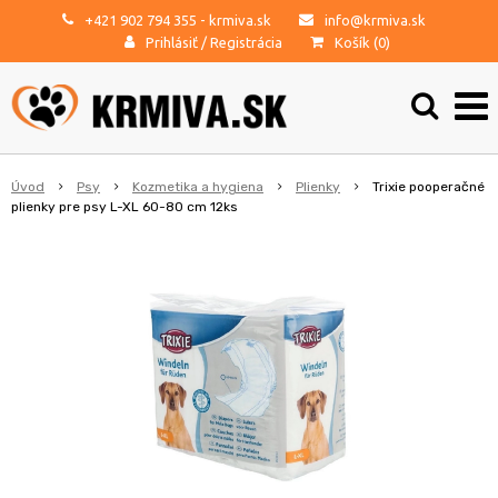
+421 902 794 355
- krmiva.sk
info@krmiva.sk
Prihlásiť
/
Registrácia
Košík (
0
)
Úvod
Psy
Kozmetika a hygiena
Plienky
Trixie pooperačné
plienky pre psy L-XL 60-80 cm 12ks