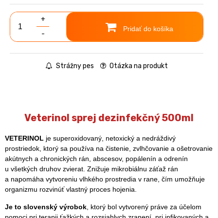
+
Pridať do košíka
-
Strážny pes
Otázka na produkt
Veterinol sprej dezinfekčný 500ml
VETERINOL
je superoxidovaný, netoxický a nedráždivý
prostriedok, ktorý sa používa na čistenie, zvlhčovanie a ošetrovanie
akútnych a chronických rán, abscesov, popálenín a odrenín
u všetkých druhov zvierat. Znižuje mikrobiálnu záťaž rán
a napomáha vytvoreniu vlhkého prostredia v rane, čím umožňuje
organizmu rozvinúť vlastný proces hojenia.
Je to slovenský výrobok
, ktorý bol vytvorený práve za účelom
pomoci pri terapii ťažkých a rozsiahlych zranení, pri infikovaných a