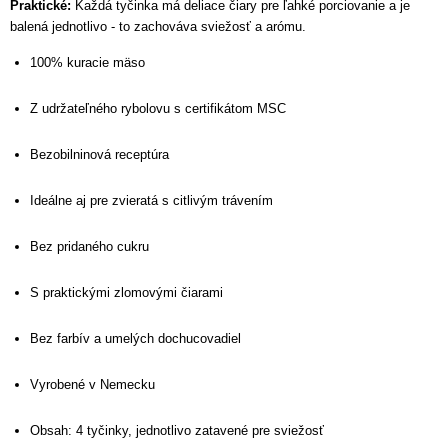
Praktické:
Každá tyčinka má deliace čiary pre ľahké porciovanie a je
balená jednotlivo - to zachováva sviežosť a arómu.
100%
kuracie mäso
Z udržateľného rybolovu s certifikátom MSC
Bezobilninová receptúra
Ideálne aj pre zvieratá s citlivým trávením
Bez pridaného cukru
S praktickými zlomovými čiarami
Bez farbív a umelých dochucovadiel
Vyrobené v Nemecku
Obsah: 4 tyčinky, jednotlivo zatavené pre sviežosť