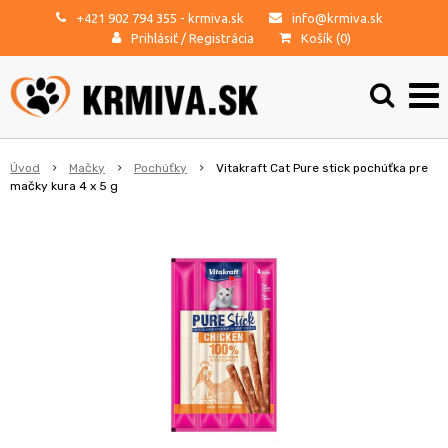
+421 902 794 355
- krmiva.sk
info@krmiva.sk
Prihlásiť
/
Registrácia
Košík (
0
)
Úvod
Mačky
Pochúťky
Vitakraft Cat Pure stick pochúťka pre
mačky kura 4 x 5 g