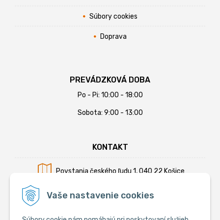
Súbory cookies
Doprava
PREVÁDZKOVÁ DOBA
Po - Pi: 10:00 - 18:00
Sobota: 9:00 - 13:00
KONTAKT
Povstania českého ľudu 1, 040 22 Košice
Mobil:
+421 902 794 355
Vaše nastavenie cookies
E-mail:
info@krmiva.sk
Súbory cookie nám pomáhajú pri poskytovaní služieb