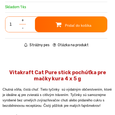
Skladom 1 ks
+
Pridať do košíka
-
Strážny pes
Otázka na produkt
Vitakraft Cat Pure stick pochúťka pre
mačky kura 4 x 5 g
Chutná vôňa, čistá chuť: Tieto tyčinky sú výdatným občerstvením, ktoré
je ideálne aj pre zvieratá
s citlivým trávením.
Tyčinky sú samozrejme
vyrobené bez umelých zvýrazňovačov chuti alebo pridaného cukru
s
bezobilninovou receptúrou.
Čistý pôžitok pre malých fajnšmekrov!