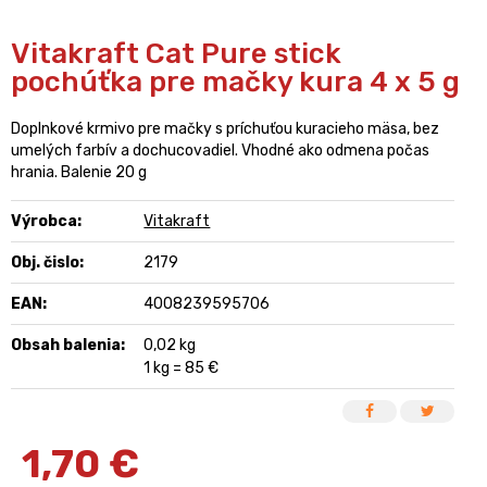
Vitakraft Cat Pure stick
pochúťka pre mačky kura 4 x 5 g
Doplnkové krmivo pre mačky s príchuťou kuracieho mäsa, bez
umelých farbív a dochucovadiel. Vhodné ako odmena počas
hrania. Balenie 20 g
Výrobca:
Vitakraft
Obj. čislo:
2179
EAN:
4008239595706
Obsah balenia:
0,02 kg
1 kg = 85 €
1,70
€