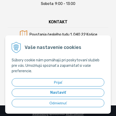
Sobota: 9:00 - 13:00
KONTAKT
Povstania českého ľudu 1, 040 22 Košice
Mobil:
+421 902 794 355
Vaše nastavenie cookies
E-mail:
info@krmiva.sk
Súbory cookie nám pomáhajú pri poskytovaní služieb
pre vás. Umožňujú spoznať a zapamätať si vaše
preferencie.
SOCIÁLNE
Prijať
Nastaviť
Odmietnuť
© 2026 Krmiva.sk - Chovateľské potreby •
tvorba eshopu cez UNIobchod
,
webhosting
spoločnosti
WEBYGROUP