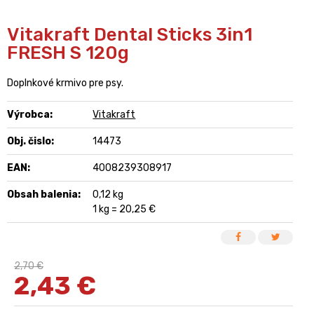
Vitakraft Dental Sticks 3in1
FRESH S 120g
Doplnkové krmivo pre psy.
Výrobca:
Vitakraft
Obj. čislo:
14473
EAN:
4008239308917
Obsah balenia:
0,12 kg
1 kg = 20,25 €
2,70 €
2,43
€