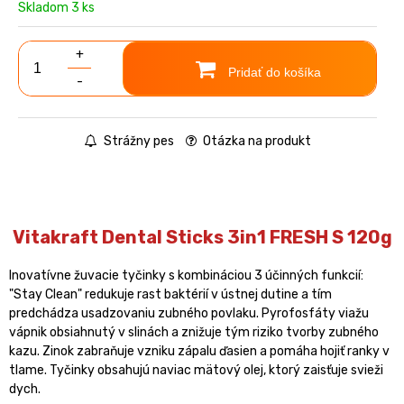
Skladom 3 ks
+
Pridať do košíka
-
Strážny pes
Otázka na produkt
Vitakraft Dental Sticks 3in1 FRESH S 120g
Inovatívne žuvacie tyčinky s kombináciou 3 účinných funkcií:
"Stay Clean" redukuje rast baktérií v ústnej dutine a tím
predchádza usadzovaniu zubného povlaku. Pyrofosfáty viažu
vápnik obsiahnutý v slinách a znižuje tým riziko tvorby zubného
kazu. Zinok zabraňuje vzniku zápalu ďasien a pomáha hojiť ranky v
tlame. Tyčinky obsahujú naviac mätový olej, ktorý zaisťuje svieži
dych.