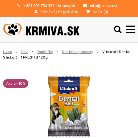
+421 902 794 355
- krmiva.sk
info@krmiva.sk
Prihlásiť
/
Registrácia
Košík (
0
)
Úvod
Psy
Pochúťky
Dentálne pamlsky
Vitakraft Dental
Sticks 3in1 FRESH S 120g
Akcia -10%