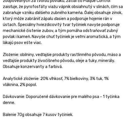
zodpovedných za tvorbu povlaku, zatiaľ čo Plaque Control
zaisťuje, že pyrofosfáty viažu vápnik obsiahnutý v slinách, čím sa
zabraňuje vzniku ďalšieho zubného kameňa. Ďalej obsahuje zinok,
ktorý môže zabrániť zápalu ďasien a podporuje hojenie rán v
ústach. Špeciálny hviezdicovitý tvar tyčiniek navyše podporuje
mechanické čistenie zubov, a tým pomáha odstraňovať zubný
povlak i kameň. Navyše chuť tyčiniek je veľmi aromatická, a tým
lákajú psov ešte viac.
Zloženie: obilniny, vedľajšie produkty rastlinného pôvodu, mäso a
vedľajšie produkty živočíšneho pôvodu, oleje a tuky, minerály.
Obsahuje konzervanty a farbivá.
Analytické zloženie: 20% vlhkosť, 7% bielkoviny, 3% tuk, 1%
vláknina, 2% popol.
Dávkovanie: Doporučené dávkovanie pre malého psa - 1 tyčinka
denne.
Balenie 70g obsahuje 7 kusov tyčiniek.