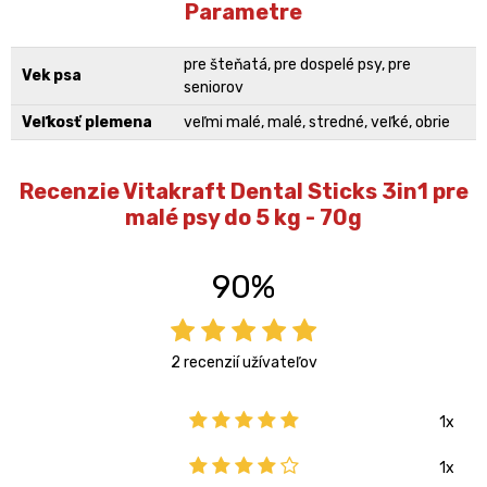
Parametre
pre šteňatá, pre dospelé psy, pre
Vek psa
seniorov
Veľkosť plemena
veľmi malé, malé, stredné, veľké, obrie
Recenzie Vitakraft Dental Sticks 3in1 pre
malé psy do 5 kg - 70g
90%
2 recenzií užívateľov
1x
1x