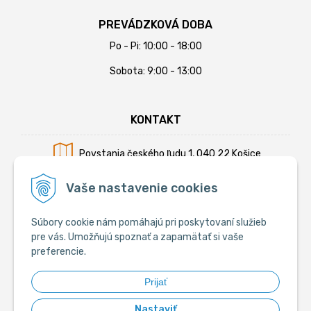
PREVÁDZKOVÁ DOBA
Po - Pi: 10:00 - 18:00
Sobota: 9:00 - 13:00
KONTAKT
Povstania českého ľudu 1, 040 22 Košice
Mobil:
+421 902 794 355
Vaše nastavenie cookies
E-mail:
info@krmiva.sk
Súbory cookie nám pomáhajú pri poskytovaní služieb
pre vás. Umožňujú spoznať a zapamätať si vaše
preferencie.
SOCIÁLNE
Prijať
Nastaviť