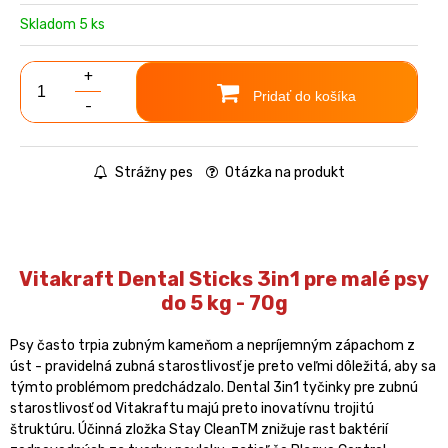
Skladom 5 ks
+
Pridať do košíka
-
Strážny pes
Otázka na produkt
Vitakraft Dental Sticks 3in1 pre malé psy
do 5 kg - 70g
Psy často trpia zubným kameňom a nepríjemným zápachom z
úst - pravidelná zubná starostlivosť je preto veľmi dôležitá, aby sa
týmto problémom predchádzalo. Dental 3in1 tyčinky pre zubnú
starostlivosť od Vitakraftu majú preto inovatívnu trojitú
štruktúru. Účinná zložka Stay CleanTM znižuje rast baktérií