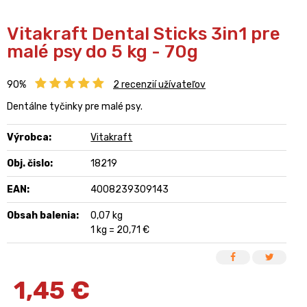
Vitakraft Dental Sticks 3in1 pre
malé psy do 5 kg - 70g
90%
2
recenzií užívateľov
Dentálne tyčinky pre malé psy.
Výrobca:
Vitakraft
Obj. čislo:
18219
EAN:
4008239309143
Obsah balenia:
0,07 kg
1 kg = 20,71 €
1,45
€