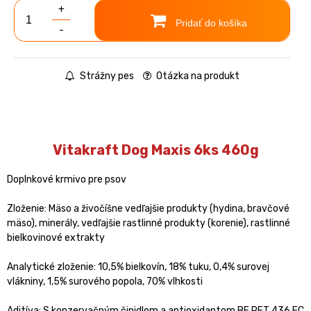
+
Pridať do košíka
-
Strážny pes
Otázka na produkt
Vitakraft Dog Maxis 6ks 460g
Doplnkové krmivo pre psov
Zloženie: Mäso a živočíšne vedľajšie produkty (hydina, bravčové
mäso), minerály, vedľajšie rastlinné produkty (korenie), rastlinné
bielkovinové extrakty
Analytické zloženie: 10,5% bielkovín, 18% tuku, 0,4% surovej
vlákniny, 1,5% surového popola, 70% vlhkosti
Aditíva: S konzervačným činidlom a antioxidantom BE PET 436 EC