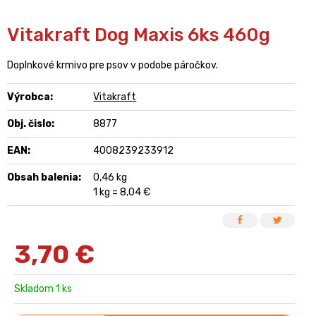
Vitakraft Dog Maxis 6ks 460g
Doplnkové krmivo pre psov v podobe páročkov.
Výrobca:
Vitakraft
Obj. čislo:
8877
EAN:
4008239233912
Obsah balenia:
0,46 kg
1 kg = 8,04 €
3,70
€
Skladom 1 ks