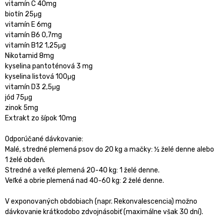
vitamín C 40mg
biotín 25μg
vitamín E 6mg
vitamín B6 0,7mg
vitamín B12 1,25μg
Nikotamid 8mg
kyselina pantoténová 3 mg
kyselina listová 100μg
vitamín D3 2,5μg
jód 75μg
zinok 5mg
Extrakt zo šípok 10mg
Odporúčané dávkovanie:
Malé, stredné plemená psov do 20 kg a mačky: ½ želé denne alebo
1 želé obdeň.
Stredné a veľké plemená 20-40 kg: 1 želé denne.
Veľké a obrie plemená nad 40-60 kg: 2 želé denne.
V exponovaných obdobiach (napr. Rekonvalescencia) možno
dávkovanie krátkodobo zdvojnásobiť (maximálne však 30 dní).