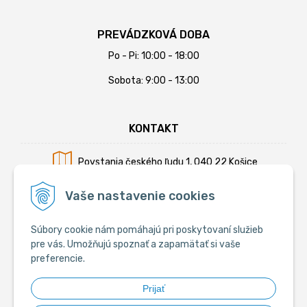
PREVÁDZKOVÁ DOBA
Po - Pi: 10:00 - 18:00
Sobota: 9:00 - 13:00
KONTAKT
Povstania českého ľudu 1, 040 22 Košice
Mobil:
+421 902 794 355
Vaše nastavenie cookies
E-mail:
info@krmiva.sk
Súbory cookie nám pomáhajú pri poskytovaní služieb
pre vás. Umožňujú spoznať a zapamätať si vaše
preferencie.
SOCIÁLNE
Prijať