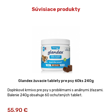
Súvisiace produkty
Glandex žuvacie tablety pre psy 60ks 240g
Doplnkové krmivo pre psy s problémami s análnymi žľazami.
Balenie 240g obsahuje 60 ochutených tabliet.
55,90
€