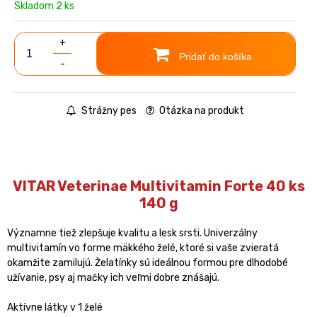
Skladom 2 ks
+
Pridať do košíka
-
Strážny pes
Otázka na produkt
VITAR Veterinae Multivitamin Forte 40 ks
140 g
Významne tiež zlepšuje kvalitu a lesk srsti. Univerzálny
multivitamín vo forme mäkkého želé, ktoré si vaše zvieratá
okamžite zamilujú. Želatínky sú ideálnou formou pre dlhodobé
užívanie, psy aj mačky ich veľmi dobre znášajú.
Aktívne látky v 1 želé