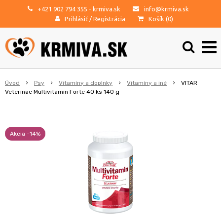
+421 902 794 355
- krmiva.sk
info@krmiva.sk
Prihlásiť
/
Registrácia
Košík (
0
)
Úvod
Psy
Vitamíny a doplnky
Vitamíny a iné
VITAR
Veterinae Multivitamin Forte 40 ks 140 g
Akcia -14%