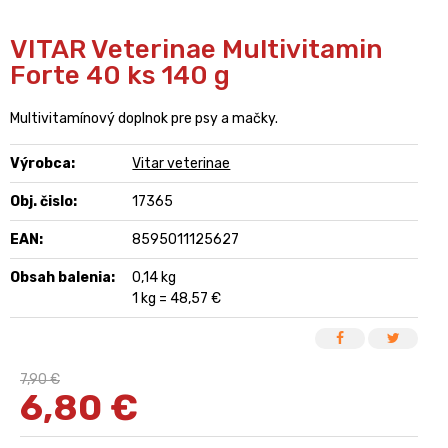
VITAR Veterinae Multivitamin
Forte 40 ks 140 g
Multivitamínový doplnok pre psy a mačky.
Výrobca:
Vitar veterinae
Obj. čislo:
17365
EAN:
8595011125627
Obsah balenia:
0,14 kg
1 kg = 48,57 €
7,90 €
6,80
€