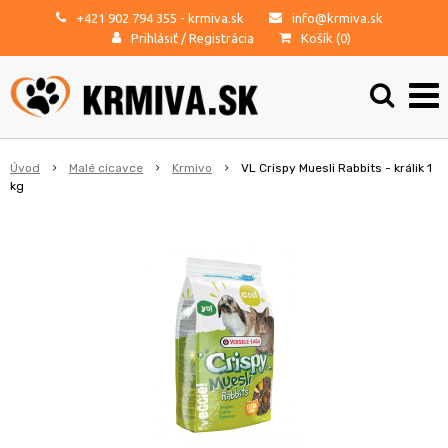
+421 902 794 355
- krmiva.sk
info@krmiva.sk
Prihlásiť
/
Registrácia
Košík (
0
)
Úvod
Malé cicavce
Krmivo
VL Crispy Muesli Rabbits - králik 1
kg