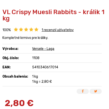
VL Crispy Muesli Rabbits - králik 1
kg
100%
1
recenzií užívateľov
Kompletné krmivo pre králiky.
Výrobca:
Versele - Laga
Obj. čislo:
1108
EAN:
5410340617014
Obsah balenia:
1 kg
1 kg = 2,80 €
2,80
€