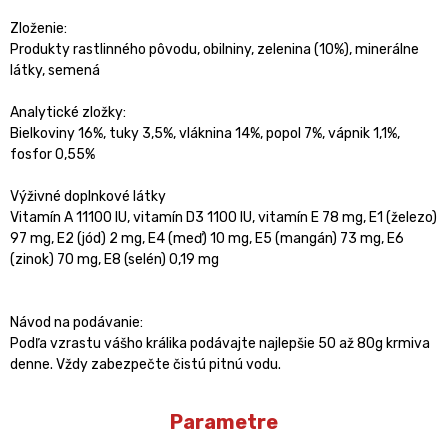
Zloženie:
Produkty rastlinného pôvodu, obilniny, zelenina (10%), minerálne
látky, semená
Analytické zložky:
Bielkoviny 16%, tuky 3,5%, vláknina 14%, popol 7%, vápnik 1,1%,
fosfor 0,55%
Výživné doplnkové látky
Vitamín A 11100 IU, vitamín D3 1100 IU, vitamín E 78 mg, E1 (železo)
97 mg, E2 (jód) 2 mg, E4 (meď) 10 mg, E5 (mangán) 73 mg, E6
(zinok) 70 mg, E8 (selén) 0,19 mg
Návod na podávanie:
Podľa vzrastu vášho králika podávajte najlepšie 50 až 80g krmiva
denne. Vždy zabezpečte čistú pitnú vodu.
Parametre