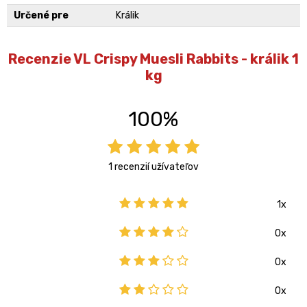
Určené pre
Králik
Recenzie VL Crispy Muesli Rabbits - králik 1
kg
100%
1 recenzií užívateľov
1x
0x
0x
0x