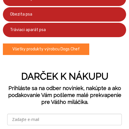
Obezita psa
Tráviaci aparát psa
Všetky produkty výrobcu Dogs Chef
DARČEK K NÁKUPU
Prihláste sa na odber noviniek, nakúpte a ako
poďakovanie Vám pošleme malé prekvapenie
pre Vášho miláčika.