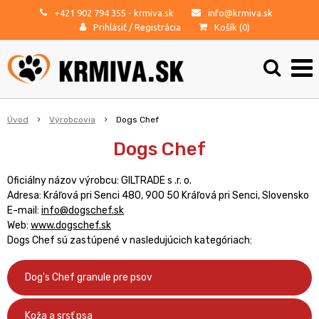
+421 902 794 355
- krmiva.sk
info@krmiva.sk
Prihlásiť
/
Registrácia
Košík (
0
)
Úvod
Výrobcovia
Dogs Chef
Dogs Chef
Oficiálny názov výrobcu:
GILTRADE s .r. o.
Adresa:
Kráľová pri Senci 480, 900 50 Kráľová pri Senci, Slovensko
E-mail:
info@dogschef.sk
Web:
www.dogschef.sk
Dogs Chef sú zastúpené v nasledujúcich kategóriach:
Dog's Chef granule pre psov
Koža a srsť psa