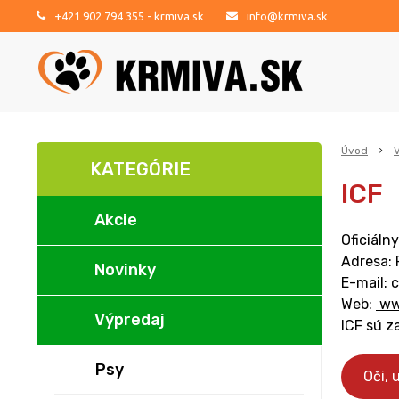
+421 902 794 355
- krmiva.sk
info@krmiva.sk
Úvod
KATEGÓRIE
ICF
Akcie
Oficiáln
Adresa:
Novinky
E-mail:
c
Web:
ww
Výpredaj
ICF sú z
Psy
Oči, 