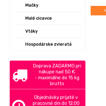
Mačky
V
Malé cicavce
Vtáky
Hospodárske zvieratá
Doprava ZADARMO pri
nákupe nad
50 €
-
maximálne do 15 kg
brutto
Objednávky prijaté v
pracovné dni do 12:00