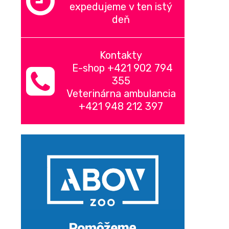
expedujeme v ten istý
deň
Kontakty
E-shop +421 902 794
355
Veterinárna ambulancia
+421 948 212 397