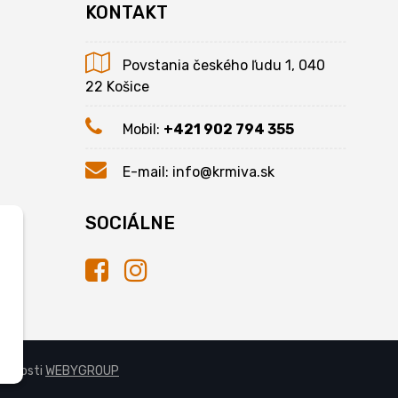
KONTAKT
Povstania českého ľudu 1, 040
22 Košice
Mobil:
+421 902 794 355
E-mail:
info@krmiva.sk
SOCIÁLNE
očnosti
WEBYGROUP