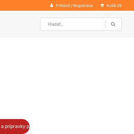
Prihlásiť
/
Registrácia
Košík (
0
)
a prípravky pre psov