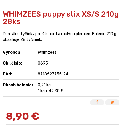
WHIMZEES puppy stix XS/S 210g
28ks
Dentálne tyčinky pre šteniatka malých plemien. Balenie 210 g
obsahuje 28 tyčiniek.
Výrobca:
Whimzees
Obj. čislo:
8693
EAN:
8718627755174
Obsah balenia:
0,21 kg
1 kg = 42,38 €
8,90
€