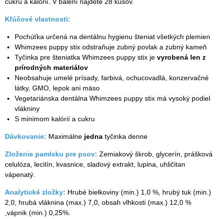
cukru a kalórií. V balení nájdete 28 kusov.
Kľúčové vlastnosti:
Pochúťka určená na dentálnu hygienu šteniat všetkých plemien
Whimzees puppy stix odstraňuje zubný povlak a zubný kameň
Tyčinka pre šteniatka Whimzees puppy stix je
vyrobená len z
prírodných materiálov
Neobsahuje umelé prísady, farbivá, ochucovadlá, konzervačné
látky, GMO, lepok ani mäso
Vegetariánska dentálna Whimzees puppy stix má vysoký podiel
vlákniny
S minimom kalórií a cukru
Dávkovanie:
Maximálne
jedna
tyčinka denne
Zloženie pamlsku pre psov:
Zemiakový škrob, glycerín, prášková
celulóza, lecitín, kvasnice, sladový extrakt, lupina, uhličitan
vápenatý.
Analytické zložky:
Hrubé bielkoviny (min.) 1,0 %, hrubý tuk (min.)
2,0, hrubá vláknina (max.) 7,0, obsah vlhkosti (max.) 12,0 %
,vápnik (min.) 0,25%.