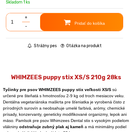
Skladom 1 ks
+
Pridať do košíka
-
Strážny pes
Otázka na produkt
WHIMZEES puppy stix XS/S 210g 28ks
Tyčinky pre psov WHIMZEES puppy stix veľkosti XS/S
sú
určené pre šteňatá s hmotnosťou 2-9 kg od troch mesiacov veku.
Dentálna vegetariánska maškrta pre šťeniatka je vyrobená čisto z
prírodných surovín a neobsahuje umelé farbivá, arómy, chemické
prísady, konzervanty, geneticky modifikované organizmy, lepok ani
mäso. Pamlsok pre psov Whimzees Dental stix s vysokým podielom
vlákniny
odstraňuje zubný plak aj kameň
a má minimálny podiel