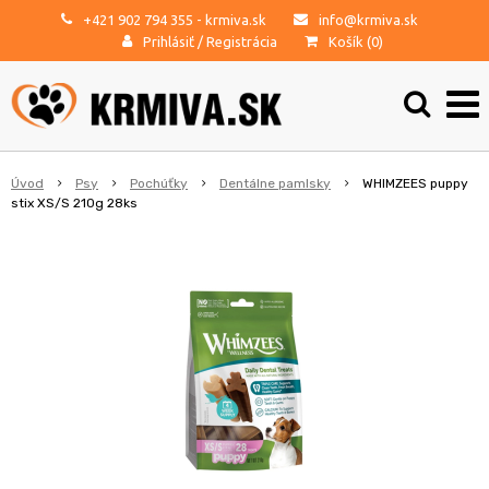
+421 902 794 355
- krmiva.sk
info@krmiva.sk
Prihlásiť
/
Registrácia
Košík (
0
)
Úvod
Psy
Pochúťky
Dentálne pamlsky
WHIMZEES puppy
stix XS/S 210g 28ks