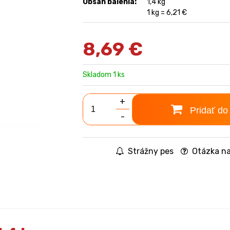
Obsah balenia:
1,4 kg
1 kg = 6,21 €
8,69
€
Skladom 1 ks
+
Pridať do
-
Strážny pes
Otázka na