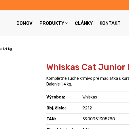
DOMOV
PRODUKTY
ČLÁNKY
KONTAKT
a 1,4 kg
Whiskas Cat Junior 
Kompletné suché krmivo pre mačiatka s ku
Balenie 1,4 kg.
Výrobca:
Whiskas
Obj. čislo:
9212
EAN:
5900951305788