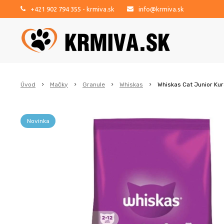
+421 902 794 355
- krmiva.sk
info@krmiva.sk
Úvod
Mačky
Granule
Whiskas
Whiskas Cat Junior Kur
Novinka