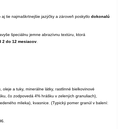
o aj tie najmaškrtnejšie jazýčky a zároveň poskytlo
dokonalú
avyše špeciálnu jemne abrazívnu textúru, ktorá
d 2 do 12 mesiacov
.
eje a tuky, minerálne látky, rastlinné bielkovinové
šku, čo zodpovedá 4% hrášku v zelených granuliach),
deného mlieka), kvasnice. (Typický pomer granúl v balení:
96.