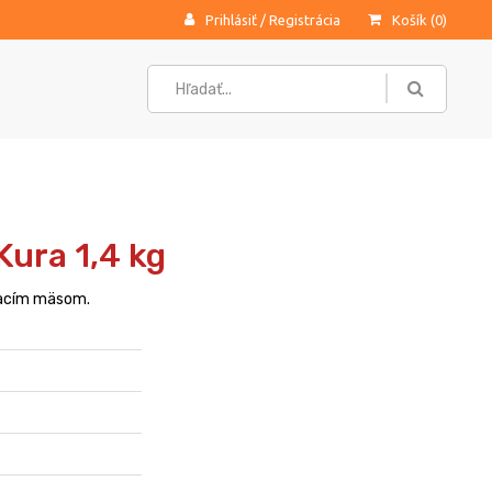
Prihlásiť
/
Registrácia
Košík (
0
)
Kura 1,4 kg
racím mäsom.