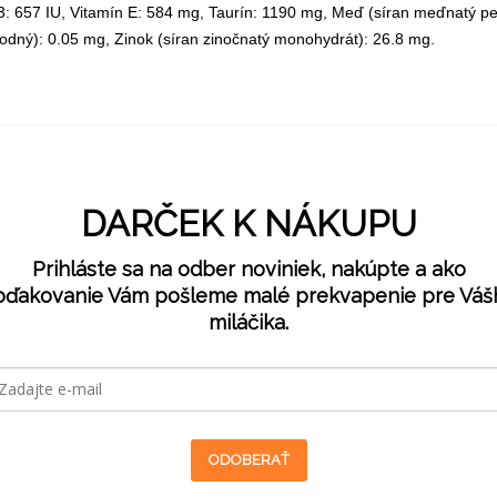
: 657 IU, Vitamín E: 584 mg, Taurín: 1190 mg, Meď (síran meďnatý pen
odný): 0.05 mg, Zinok (síran zinočnatý monohydrát): 26.8 mg.
DARČEK K NÁKUPU
Prihláste sa na odber noviniek, nakúpte a ako
oďakovanie Vám pošleme malé prekvapenie pre Váš
miláčika.
ODOBERAŤ