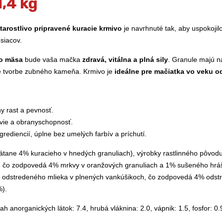
,4 kg
tarostlivo pripravené kuracie krmivo
je navrhnuté tak, aby uspokojil
siacov.
ho mäsa
bude vaša mačka
zdravá, vitálna a plná sily
. Granule majú n
je tvorbe zubného kameňa. Krmivo je
ideálne pre mačiatka vo veku o
y rast a pevnosť.
avie a obranyschopnosť.
grediencií, úplne bez umelých farbív a príchutí.
ane 4% kuracieho v hnedých granuliach), výrobky rastlinného pôvodu, ol
vy, čo zodpovedá 4% mrkvy v oranžových granuliach a 1% sušeného hrá
o odstredeného mlieka v plnených vankúšikoch, čo zodpovedá 4% odstre
%).
h anorganických látok: 7.4, hrubá vláknina: 2.0, vápnik: 1.5, fosfor: 0.