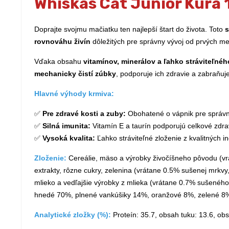
Whiskas Cat Junior Kura 1
Doprajte svojmu mačiatku ten najlepší štart do života. Toto
s
rovnováhu živín
dôležitých pre správny vývoj od prvých me
Vďaka obsahu
vitamínov, minerálov a ľahko stráviteľné
mechanicky čistí zúbky
, podporuje ich zdravie a zabraňu
Hlavné výhody krmiva:
✅
Pre zdravé kosti a zuby:
Obohatené o vápnik pre správn
✅
Silná imunita:
Vitamín E a taurín podporujú celkové zdr
✅
Vysoká kvalita:
Ľahko stráviteľné zloženie z kvalitných in
Zloženie:
Cereálie, mäso a výrobky živočíšneho pôvodu (vrát
extrakty, rôzne cukry, zelenina (vrátane 0.5% sušenej mrk
mlieko a vedľajšie výrobky z mlieka (vrátane 0.7% sušenéh
hnedé 70%, plnené vankúšiky 14%, oranžové 8%, zelené 8
Analytické zložky (%):
Proteín: 35.7, obsah tuku: 13.6, obsa