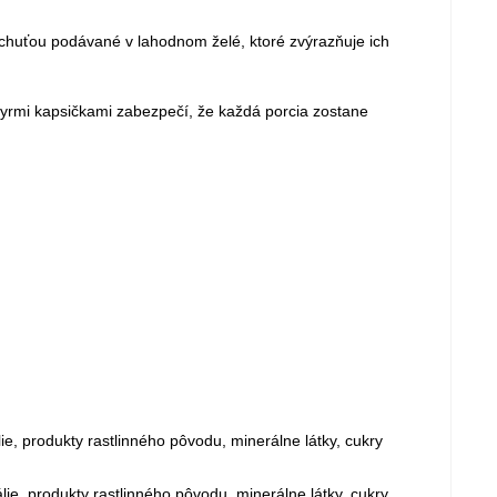
chuťou podávané v lahodnom želé, ktoré zvýrazňuje ich
tyrmi kapsičkami zabezpečí, že každá porcia zostane
e, produkty rastlinného pôvodu, minerálne látky, cukry
e, produkty rastlinného pôvodu, minerálne látky, cukry