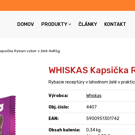
DOMOV
PRODUKTY
ČLÁNKY
KONTAKT
apsička Rybací výber v želé 4x85g
WHISKAS Kapsička R
Rybacie receptúry v lahodnom želé v prakti
Výrobca:
Whiskas
Obj. čislo:
4407
EAN:
5900951301742
Obsah balenia:
0,34 kg