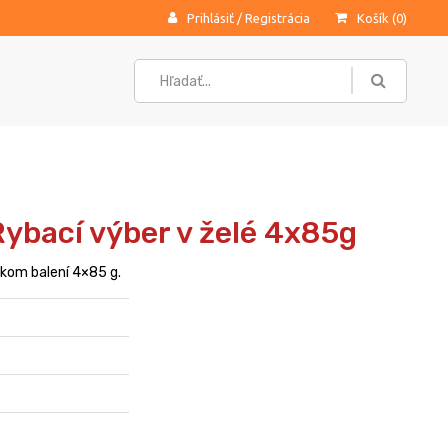
Prihlásiť
/
Registrácia
Košík (
0
)
ybací výber v želé 4x85g
ckom balení 4×85 g.