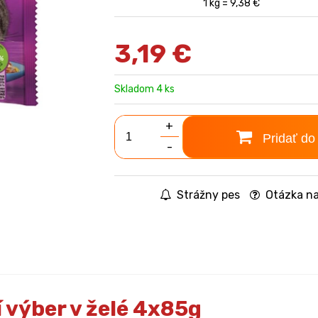
1 kg = 9,38 €
3,19
€
Skladom 4 ks
+
Pridať do
-
Strážny pes
Otázka na
výber v želé 4x85g