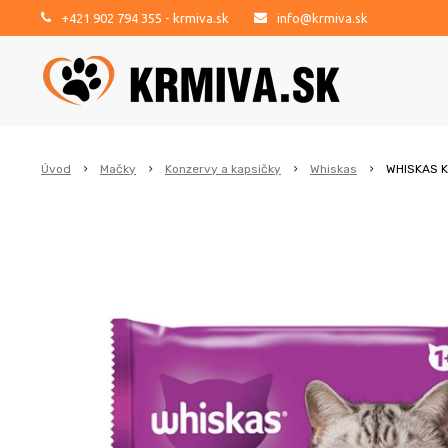
+421 902 794 355
- krmiva.sk
info@krmiva.sk
Úvod
Mačky
Konzervy a kapsičky
Whiskas
WHISKAS K