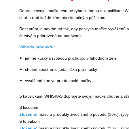
Doprajte svojej mačke chutné rybacie menu s kapsičkami WH
chuť a robí každé kŕmenie skutočným pôžitkom.
Receptúra je navrhnutá tak, aby poskytla mačke vyváženú a
čerstvá a pripravená na podávanie.
Výhody produktu:
jemné kúsky s rybacou príchuťou v lahodnom želé
chutné spestrenie jedálnička pre mačky
vyvážené krmivo pre dospelé mačky
S kapsičkami WHISKAS doprajete svojej mačke chutné a šťav
S lososom
Zloženie:
mäso a produkty živočíšneho pôvodu (33%), ryby a
S tuniakom
Zloženie:
mäso a produkty živočíšneho pôvodu (33%), ryby a 