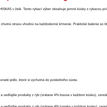
ISKAS v želé. Tento rybací výber obsahuje jemné kúsky s rybacou prí
 chutnú stravu vhodnú na každodenné kŕmenie. Praktické balenie so š
naté jedlo, ktoré si vychutná do posledného sústa.
 vedľajšie produkty z rýb (vrátane 4% lososa v každom kúsku), cereáli
vedľajšie produkty z rýb (vrátane 4% tuniaka v každom kúsku), cereáli