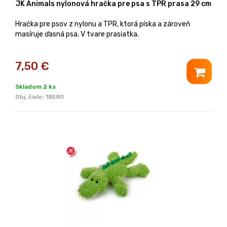
JK Animals nylonová hračka pre psa s TPR prasa 29 cm
Hračka pre psov z nylonu a TPR, ktorá píska a zároveň
masíruje ďasná psa. V tvare prasiatka.
7,50
€
Skladom 2 ks
Obj. čislo:
18580