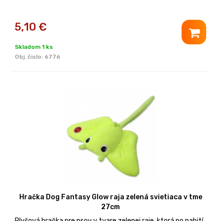
5,10
€
Skladom 1 ks
Obj. čislo:
6776
Hračka Dog Fantasy Glow raja zelená svietiaca v tme
27cm
Plyšová hračka pre psov v tvare zelenej raje, ktorá po nabití