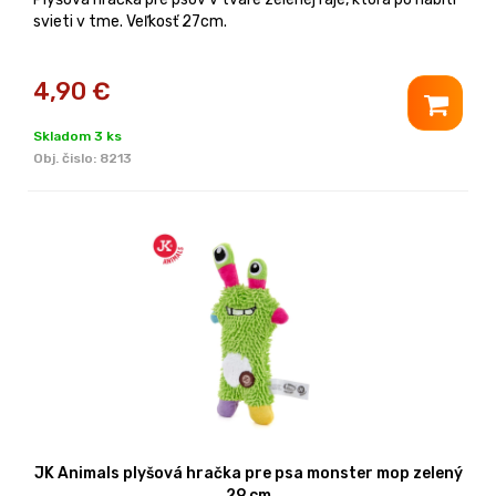
svieti v tme. Veľkosť 27cm.
4,90
€
Skladom 3 ks
Obj. čislo:
8213
JK Animals plyšová hračka pre psa monster mop zelený
29 cm