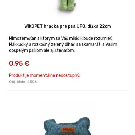
WIKOPET hračka pre psa UFO, dĺžka 22cm
Mimozemšťan s ktorým sa Váš miláčik bude rozumieť.
Mäkkučký a rozkošný zelený dlháň sa skamaráti s Vašim
dospelým psíkom ale aj šteňaťom.
0,95
€
Produkt je momentálne nedostupný.
Obj. čislo:
4506