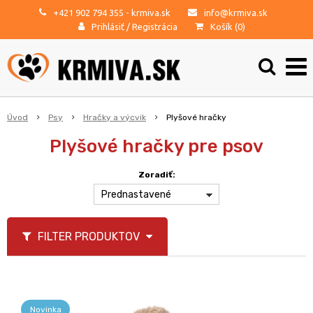
+421 902 794 355
- krmiva.sk
info@krmiva.sk
Prihlásiť
/
Registrácia
Košík (
0
)
Úvod
Psy
Hračky a výcvik
Plyšové hračky
Plyšové hračky pre psov
Zoradiť:
Prednastavené
FILTER PRODUKTOV
Novinka