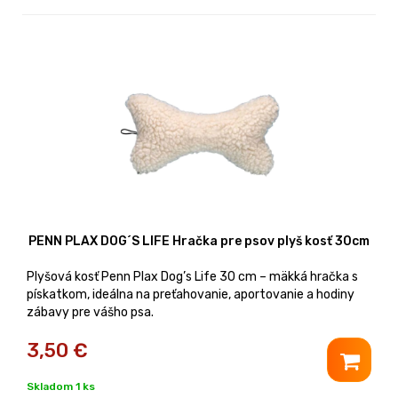
PENN PLAX DOG´S LIFE Hračka pre psov plyš kosť 30cm
Plyšová kosť Penn Plax Dog’s Life 30 cm – mäkká hračka s
pískatkom, ideálna na preťahovanie, aportovanie a hodiny
zábavy pre vášho psa.
3,50
€
Skladom 1 ks