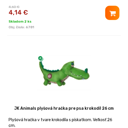
4,60 €
4,14
€
Skladom 2 ks
Obj. čislo:
6781
JK Animals plyšová hračka pre psa krokodíl 26 cm
Plyšová hračka v tvare krokodíla s pískatkom. Veľkosť 26
cm.