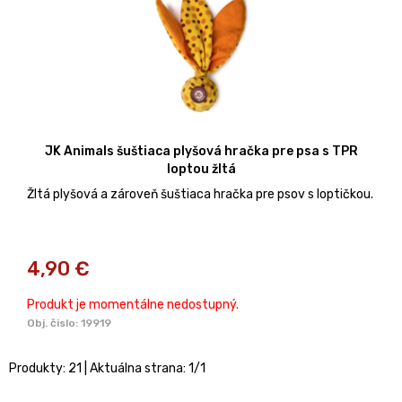
JK Animals šuštiaca plyšová hračka pre psa s TPR
loptou žltá
Žltá plyšová a zároveň šuštiaca hračka pre psov s loptičkou.
4,90
€
Produkt je momentálne nedostupný.
Obj. čislo:
19919
Produkty:
21
| Aktuálna strana:
1
/
1