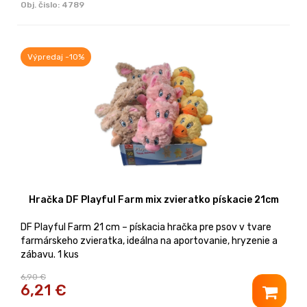
Obj. čislo:
4789
Výpredaj -10%
Hračka DF Playful Farm mix zvieratko pískacie 21cm
DF Playful Farm 21 cm – pískacia hračka pre psov v tvare
farmárskeho zvieratka, ideálna na aportovanie, hryzenie a
zábavu. 1 kus
6,90 €
6,21
€