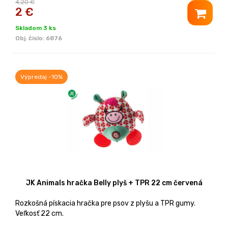
4,20 €
2
€
Skladom 3 ks
Obj. čislo:
6876
Výpredaj -10%
JK Animals hračka Belly plyš + TPR 22 cm červená
Rozkošná pískacia hračka pre psov z plyšu a TPR gumy.
Veľkosť 22 cm.