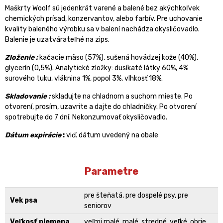
Maškrty Woolf sú jedenkrát varené a balené bez akýchkoľvek
chemických prísad, konzervantov, alebo farbív. Pre uchovanie
kvality baleného výrobku sa v balení nachádza okysličovadlo.
Balenie je uzatvárateľné na zips.
Zloženie :
kačacie mäso (57%), sušená hovädzej kože (40%),
glycerín (0,5%). Analytické zložky: dusíkaté látky 60%, 4%
surového tuku, vláknina 1%, popol 3%, vlhkosť 18%.
Skladovanie :
skladujte na chladnom a suchom mieste. Po
otvorení, prosím, uzavrite a dajte do chladničky. Po otvorení
spotrebujte do 7 dní. Nekonzumovať okysličovadlo.
Dátum expirácie
:
viď. dátum uvedený na obale
Parametre
pre šteňatá, pre dospelé psy, pre
Vek psa
seniorov
Veľkosť plemena
veľmi malé, malé, stredné, veľké, obrie