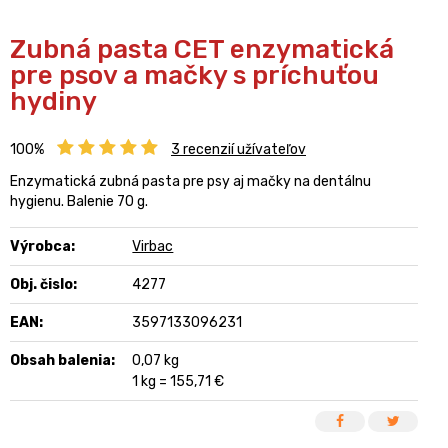
Zubná pasta CET enzymatická
pre psov a mačky s príchuťou
hydiny
100%
3
recenzií užívateľov
Enzymatická zubná pasta pre psy aj mačky na dentálnu
hygienu. Balenie 70 g.
Výrobca:
Virbac
Obj. čislo:
4277
EAN:
3597133096231
Obsah balenia:
0,07 kg
1 kg = 155,71 €