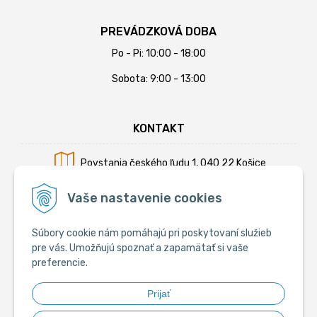
PREVÁDZKOVÁ DOBA
Po - Pi: 10:00 - 18:00
Sobota: 9:00 - 13:00
KONTAKT
Povstania českého ľudu 1, 040 22 Košice
Mobil:
+421 902 794 355
Vaše nastavenie cookies
E-mail:
info@krmiva.sk
Súbory cookie nám pomáhajú pri poskytovaní služieb
pre vás. Umožňujú spoznať a zapamätať si vaše
preferencie.
SOCIÁLNE
Prijať