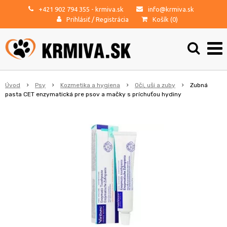
+421 902 794 355
- krmiva.sk
info@krmiva.sk
Prihlásiť
/
Registrácia
Košík (
0
)
Úvod
Psy
Kozmetika a hygiena
Oči, uši a zuby
Zubná
pasta CET enzymatická pre psov a mačky s príchuťou hydiny