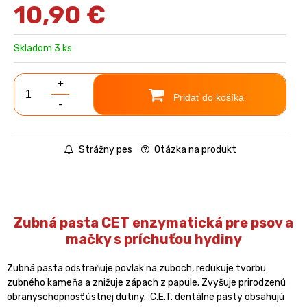
10,90
€
Skladom 3 ks
+
Pridať do košíka
-
Strážny pes
Otázka na produkt
Zubná pasta CET enzymatická pre psov a
mačky s príchuťou hydiny
Zubná pasta odstraňuje povlak na zuboch, redukuje tvorbu
zubného kameňa a znižuje zápach z papule. Zvyšuje prirodzenú
obranyschopnosť ústnej dutiny. C.E.T. dentálne pasty obsahujú