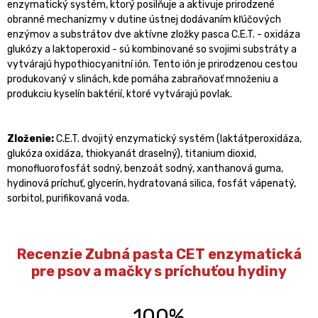
enzymatický systém, ktorý posilňuje a aktivuje prirodzené
obranné mechanizmy v dutine ústnej dodávaním kľúčových
enzýmov a substrátov dve aktívne zložky pasca C.E.T. - oxidáza
glukózy a laktoperoxid - sú kombinované so svojimi substráty a
vytvárajú hypothiocyanitní ión. Tento ión je prirodzenou cestou
produkovaný v slinách, kde pomáha zabraňovať množeniu a
produkciu kyselín baktérií, ktoré vytvárajú povlak.
Zloženie:
C.E.T. dvojitý enzymatický systém (laktátperoxidáza,
glukóza oxidáza, thiokyanát draselný), titanium dioxid,
monofluorofosfát sodný, benzoát sodný, xanthanová guma,
hydinová príchuť, glycerín, hydratovaná silica, fosfát vápenatý,
sorbitol, purifikovaná voda.
Recenzie Zubná pasta CET enzymatická
pre psov a mačky s príchuťou hydiny
100%