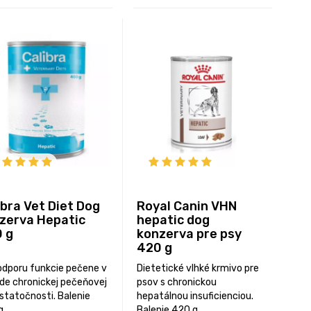
ibra Vet Diet Dog
Royal Canin VHN
zerva Hepatic
hepatic dog
 g
konzerva pre psy
420 g
odporu funkcie pečene v
Dietetické vlhké krmivo pre
ade chronickej pečeňovej
psov s chronickou
statočnosti. Balenie
hepatálnou insuficienciou.
g.
Balenie 420 g.