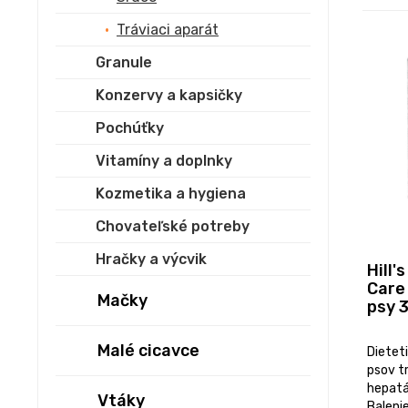
Tráviaci aparát
Granule
Konzervy a kapsičky
Pochúťky
Vitamíny a doplnky
Kozmetika a hygiena
Chovateľské potreby
Hračky a výcvik
Hill'
Care
Mačky
psy 
Malé cicavce
Dietet
psov t
hepatá
Vtáky
Balenie