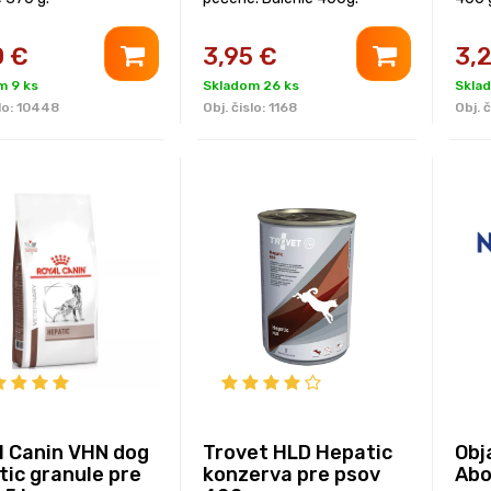
0
€
3,95
€
3,
m 9 ks
Skladom 26 ks
Skla
lo:
10448
Obj. čislo:
1168
Obj. č
l Canin VHN dog
Trovet HLD Hepatic
Obj
tic granule pre
konzerva pre psov
Abo