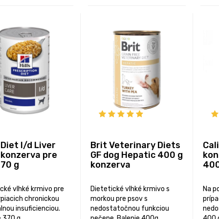
s Diet l/d Liver
Brit Veterinary Diets
Cal
 konzerva pre
GF dog Hepatic 400 g
kon
370 g
konzerva
400
ické vlhké krmivo pre
Dietetické vlhké krmivo s
Na p
rpiacich chronickou
morkou pre psov s
príp
lnou insuficienciou.
nedostatočnou funkciou
nedo
 370 g.
pečene. Balenie 400g.
400 