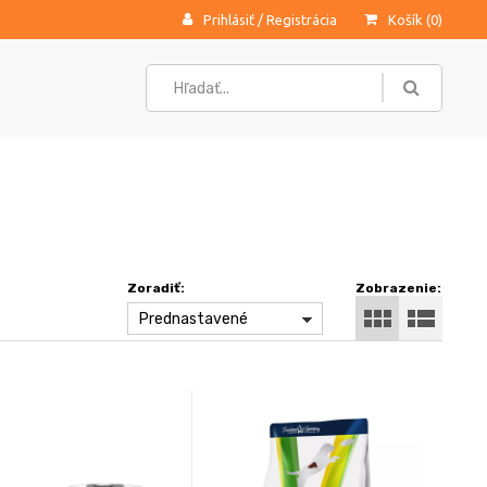
Prihlásiť
/
Registrácia
Košík (
0
)
Zoradiť:
Zobrazenie:
Prednastavené