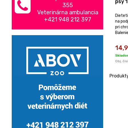
psy 1
355
Veterinárna ambulancia
Dietet
+421 948 212 397
na pod
pri chr
Balenie
14,
Sklado
Obj. čis
Produkt