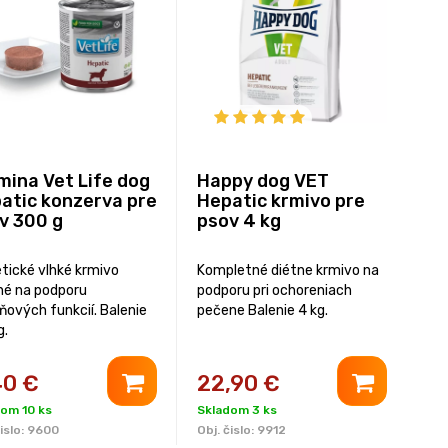
mina Vet Life dog
Happy dog VET
atic konzerva pre
Hepatic krmivo pre
v 300 g
psov 4 kg
etické vlhké krmivo
Kompletné diétne krmivo na
né na podporu
podporu pri ochoreniach
ňových funkcií. Balenie
pečene Balenie 4 kg.
g.
40
€
22,90
€
om 10 ks
Skladom 3 ks
islo:
9600
Obj. čislo:
9912