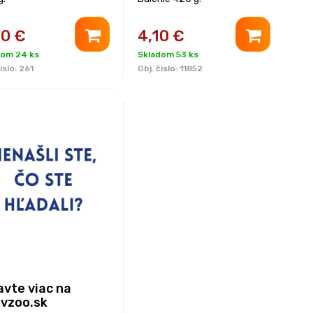
20
€
4,10
€
dom 24 ks
Skladom 53 ks
islo:
261
Obj. čislo:
11852
avte viac na
vzoo.sk