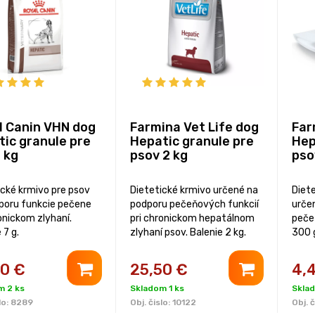
l Canin VHN dog
Farmina Vet Life dog
Far
tic granule pre
Hepatic granule pre
Hep
 kg
psov 2 kg
pso
ické krmivo pre psov
Dietetické krmivo určené na
Diet
poru funkcie pečene
podporu pečeňových funkcií
urče
onickom zlyhaní.
pri chronickom hepatálnom
peče
 7 g.
zlyhaní psov. Balenie 2 kg.
300 
70
€
25,50
€
4,
m 2 ks
Skladom 1 ks
Sklad
lo:
8289
Obj. čislo:
10122
Obj. č