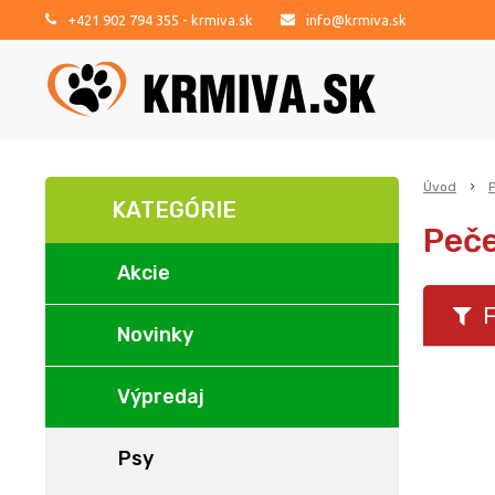
+421 902 794 355
- krmiva.sk
info@krmiva.sk
Úvod
KATEGÓRIE
Peče
Akcie
F
Novinky
Výpredaj
Psy