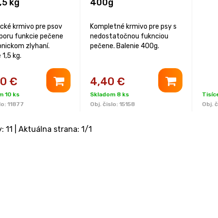
,5 kg
400g
ické krmivo pre psov
Kompletné krmivo pre psy s
poru funkcie pečene
nedostatočnou fuknciou
onickom zlyhaní.
pečene. Balenie 400g.
 1,5 kg.
90
€
4,40
€
m 10 ks
Skladom 8 ks
Tisí
lo:
11877
Obj. čislo:
15158
Obj. č
y:
11
| Aktuálna strana:
1
/
1