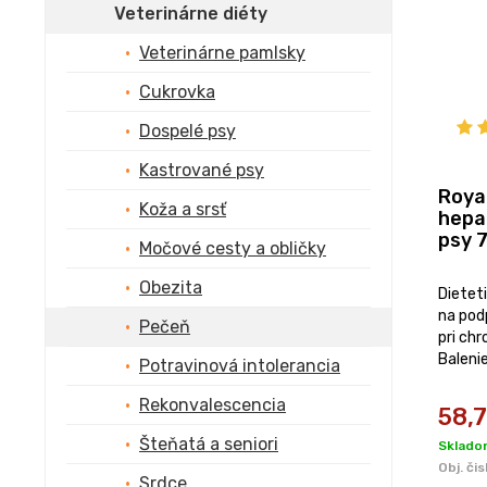
Veterinárne diéty
Veterinárne pamlsky
Cukrovka
Dospelé psy
Kastrované psy
Roya
Koža a srsť
hepa
psy 7
Močové cesty a obličky
Obezita
Dietet
na pod
Pečeň
pri chr
Balenie
Potravinová intolerancia
Rekonvalescencia
58,
Šteňatá a seniori
Sklado
Obj. čis
Srdce