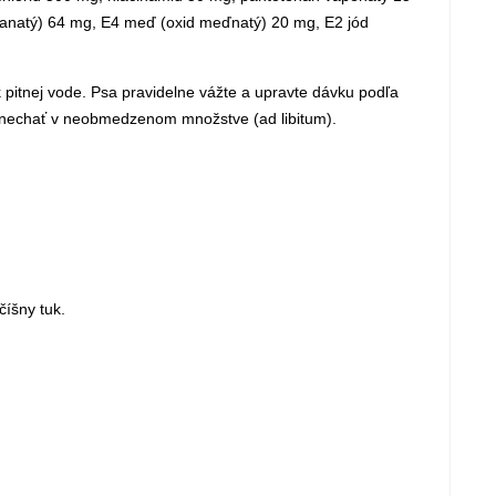
nganatý) 64 mg, E4 meď (oxid meďnatý) 20 mg, E2 jód
pitnej vode. Psa pravidelne vážte a upravte dávku podľa
 ponechať v neobmedzenom množstve (ad libitum).
číšny tuk.