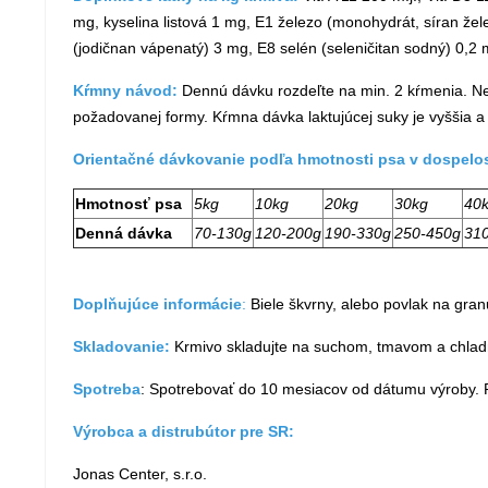
mg, kyselina listová 1 mg, E1 železo (monohydrát, síran ž
(jodičnan vápenatý) 3 mg, E8 selén (seleničitan sodný) 0,
Kŕmny návod:
Dennú dávku rozdeľte na min. 2 kŕmenia. Ned
požadovanej formy. Kŕmna dávka laktujúcej suky je vyššia a
Orientačné dávkovanie podľa hmotnosti psa v dospelos
Hmotnosť psa
5kg
10kg
20kg
30kg
40
Denná dávka
70-130g
120-200g
190-330g
250-450g
31
Doplňujúce informácie
:
Biele škvrny, alebo povlak na gra
Skladovanie:
Krmivo skladujte na suchom, tmavom a chla
Spotreba
: Spotrebovať do 10 mesiacov od dátumu výroby. 
Výrobca a distrubútor pre SR:
Jonas Center, s.r.o.