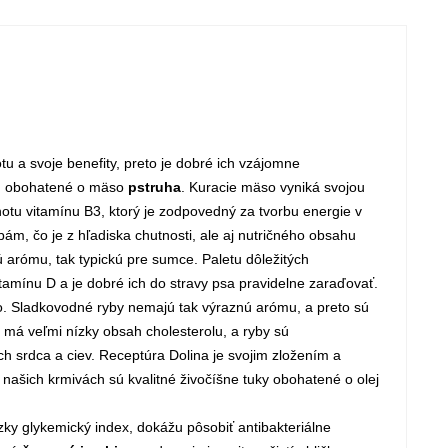
 a svoje benefity, preto je dobré ich vzájomne
, obohatené o mäso
pstruha
. Kuracie mäso vyniká svojou
tu vitamínu B3, ktorý je zodpovedný za tvorbu energie v
ám, čo je z hľadiska chutnosti, ale aj nutričného obsahu
arómu, tak typickú pre sumce. Paletu dôležitých
tamínu D a je dobré ich do stravy psa pravidelne zaraďovať.
o. Sladkovodné ryby nemajú tak výraznú arómu, a preto sú
 má veľmi nízky obsah cholesterolu, a ryby sú
h srdca a ciev. Receptúra Dolina je svojim zložením a
našich krmivách sú kvalitné živočíšne tuky obohatené o olej
zky glykemický index, dokážu pôsobiť antibakteriálne