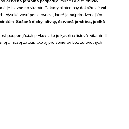
pená
červená jarabina
podporuje imunitu a čistí obličky.
 je hlavne na vitamín C, ktorý si síce psy dokážu z časti
ach. Vysoké zastúpenie ovocia, ktoré je najprirodzenejším
 stratám.
Sušené šípky, slivky, červená jarabina, jablká
sť podporujúcich prvkov, ako je kyselina listová, vitamín E,
nej a nižšej záťaži, ako aj pre seniorov bez zdravotných