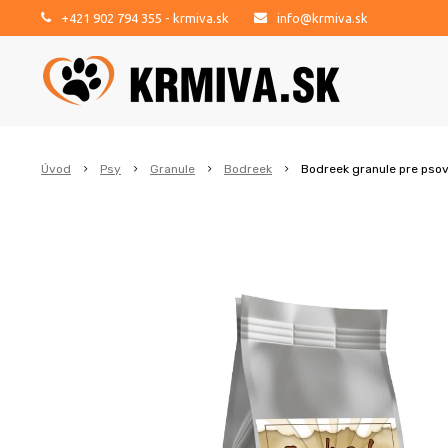
+421 902 794 355
- krmiva.sk
info@krmiva.sk
Úvod
Psy
Granule
Bodreek
Bodreek granule pre psov