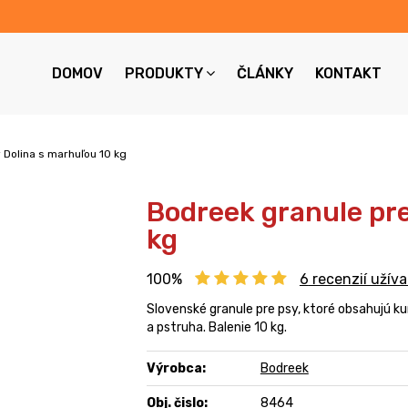
DOMOV
PRODUKTY
ČLÁNKY
KONTAKT
 Dolina s marhuľou 10 kg
Bodreek granule pre
kg
100%
6
recenzií užíva
Slovenské granule pre psy, ktoré obsahujú k
a pstruha. Balenie 10 kg.
Výrobca:
Bodreek
Obj. čislo:
8464