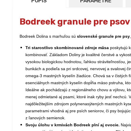
POPIS
PARAMETRE
Bodreek granule pre psov
Bodreek Dolina s marhuľou sú
slovenské granule pre psy
Tri starostlivo skombinované zdroje mäsa
poskytujú k
kombinovať. Základom Doliny je kvalitné čerstvé a vykos
vysokou biologickou hodnotou, ľahkou stráviteľnosťou,
bunkách a podieľa sa pri srdcovej, nervovej a svalovej č
omega-3 mastných kyselín žiadúce. Chová sa v čistých f
esenciálnych mastných kyselín dopĺňa mäso pstruha, ktor
Ideálne ak pochádzajú z regionálneho chovu a výlovu, k
menej odmietané aj psami, ktoré inak ryby jesť nechcú. 
najdôležitejším zdrojom polynenasýtených mastných kysel
parametrami vhodná aj pre psích seniorov, či psy bojujú
z ľanových semienok.
Svoju úlohu v krmivách Bodreek plní aj ovocie.
Najvi