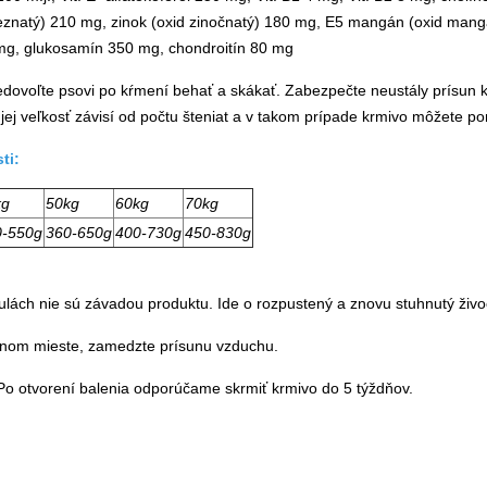
eleznatý) 210 mg, zinok (oxid zinočnatý) 180 mg, E5 mangán (oxid ma
2 mg, glukosamín 350 mg, chondroitín 80 mg
ovoľte psovi po kŕmení behať a skákať. Zabezpečte neustály prísun k 
 jej veľkosť závisí od počtu šteniat a v takom prípade krmivo môžete
ti:
kg
50kg
60kg
70kg
0-550g
360-650g
400-730g
450-830g
nulách nie sú závadou produktu. Ide o rozpustený a znovu stuhnutý živo
dnom mieste, zamedzte prísunu vzduchu.
Po otvorení balenia odporúčame skrmiť krmivo do 5 týždňov.