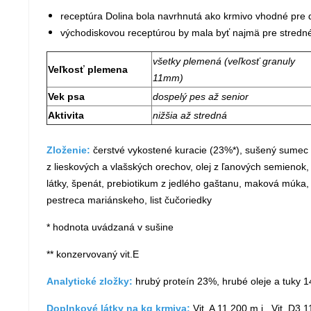
receptúra Dolina
bola navrhnutá ako krmivo vhodné pre 
východiskovou receptúrou by mala byť najmä pre stredné a
všetky plemená (veľkosť granuly
Veľkosť plemena
11mm)
Vek psa
dospelý pes až senior
Aktivita
nižšia až stredná
Zloženie:
čerstvé vykostené kuracie (23%*), sušený sumec k
z lieskových a vlašských orechov, olej z ľanových semienok
látky, špenát, prebiotikum z jedlého gaštanu, maková múka, 
pestreca mariánskeho, list čučoriedky
* hodnota uvádzaná v sušine
** konzervovaný vit.E
Analytické zložky:
hrubý proteín 23%, hrubé oleje a tuky 1
Doplnkové látky na kg krmiva:
Vit. A 11 200 m.j., Vit. D3