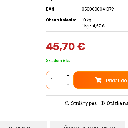
EAN:
8588008041079
Obsah balenia:
10 kg
1 kg = 4,57 €
45,70
€
Skladom 8 ks
+
Pridať do
-
Strážny pes
Otázka na