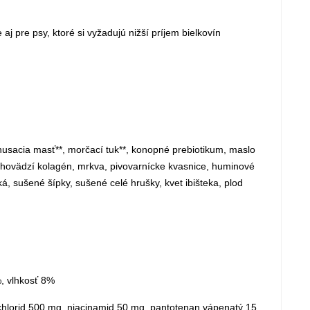
 pre psy, ktoré si vyžadujú nižší príjem bielkovín
husacia masť**, morčací tuk**, konopné prebiotikum, maslo
hovädzí kolagén, mrkva, pivovarnícke kvasnice, huminové
, sušené šípky, sušené celé hrušky, kvet ibišteka, plod
%, vlhkosť 8%
olínchlorid 500 mg, niacinamid 50 mg, pantotenan vápenatý 15