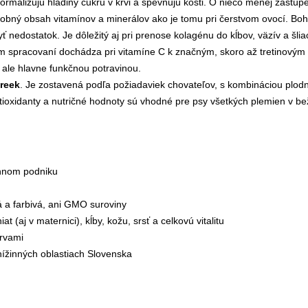
ormalizujú hladiny cukru v krvi a spevňujú kosti. O niečo menej zastú
ý obsah vitamínov a minerálov ako je tomu pri čerstvom ovocí. Bohaté
ť nedostatok. Je dôležitý aj pri prenose kolagénu do kĺbov, väzív a šli
nom spracovaní dochádza pri vitamíne C k značným, skoro až tretinovým
 ale hlavne funkčnou potravinou.
reek
. Je zostavená podľa požiadaviek chovateľov, s kombináciou plodno
ioxidanty a nutričné hodnoty sú vhodné pre psy všetkých plemien v bež
innom podniku
 a farbivá, ani GMO suroviny
 (aj v maternici), kĺby, kožu, srsť a celkovú vitalitu
rvami
nížinných oblastiach Slovenska