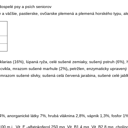
dospelé psy a psích seniorov
 väčšie, pastierske, ovčiarske plemená a plemená horského typu, ale aj
larias (16%), lúpaná ryža, celé sušené zemiaky, sušený pstruh (6%), 
, cvikla, mrazom sušené marhule (2%)
,
petržlen, enzymaticky upravený 
mrazom sušené slivky, sušená celá červená jarabina, sušené celé jablká
4%, anorganické látky 7%, hrubá vláknina 2,8%, vápnik 1,3%, fosfor 1
 1100 m.j., Vit. E -alfatokoferol 250 mg, Vit. B1 4 mg, Vit. B2 8 mg, ch