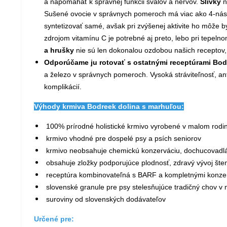
a napomáhať k správnej funkcii svalov a nervov.
Slivky
n
Sušené ovocie v správnych pomeroch má viac ako 4-násobn
syntetizovať samé, avšak pri zvýšenej aktivite ho môže by
zdrojom vitamínu C je potrebné aj preto, lebo pri tepel
a hrušky
nie sú len dokonalou ozdobou našich receptov,
Odporúčame ju rotovať s ostatnými receptúrami Bod
a železo v správnych pomeroch. Vysoká stráviteľnosť, ant
komplikácií.
Výhody krmiva Bodreek dolina s marhuľou:
100% prírodné holistické krmivo vyrobené v malom rod
krmivo vhodné pre dospelé psy a psích seniorov
krmivo neobsahuje chemickú konzerváciu, dochucovadlá
obsahuje zložky podporujúce plodnosť, zdravý vývoj šteniat
receptúra kombinovateľná s BARF a kompletnými konze
slovenské granule pre psy stelesňujúce tradičný chov v 
suroviny od slovenských dodávateľov
Určené pre: