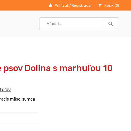
Prihlásiť
/
Registrácia
Košík (
0
)
 psov Dolina s marhuľou 10
teľov
uracie mäso, sumca