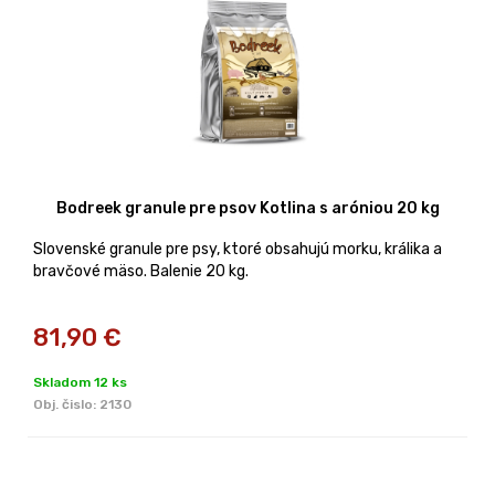
Bodreek granule pre psov Kotlina s aróniou 20 kg
Slovenské granule pre psy, ktoré obsahujú morku, králika a
bravčové mäso. Balenie 20 kg.
81,90
€
Skladom 12 ks
Obj. čislo:
2130