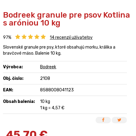
Bodreek granule pre psov Kotlina
s aróniou 10 kg
97%
14
recenzií užívateľov
Slovenské granule pre psy, ktoré obsahujú morku, králika a
bravčové mäso. Balenie 10 kg.
Výrobca:
Bodreek
Obj. čislo:
2108
EAN:
8588008041123
Obsah balenia:
10 kg
1 kg = 4,57 €
45,70
€