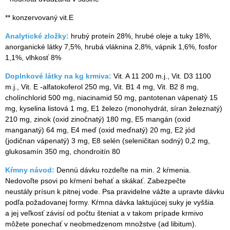
** konzervovaný vit.E
Analytické zložky:
hrubý proteín 28%, hrubé oleje a tuky 18%,
anorganické látky 7,5%, hrubá vláknina 2,8%, vápnik 1,6%, fosfor
1,1%, vlhkosť 8%
Doplnkové látky na kg krmiva:
Vit. A 11 200 m.j., Vit. D3 1100
m.j., Vit. E -alfatokoferol 250 mg, Vit. B1 4 mg, Vit. B2 8 mg,
cholínchlorid 500 mg, niacinamid 50 mg, pantotenan vápenatý 15
mg, kyselina listová 1 mg, E1 železo (monohydrát, síran železnatý)
210 mg, zinok (oxid zinočnatý) 180 mg, E5 mangán (oxid
manganatý) 64 mg, E4 meď (oxid meďnatý) 20 mg, E2 jód
(jodičnan vápenatý) 3 mg, E8 selén (seleničitan sodný) 0,2 mg,
glukosamín 350 mg, chondroitín 80
Kŕmny návod:
Dennú dávku rozdeľte na min. 2 kŕmenia.
Nedovoľte psovi po kŕmení behať a skákať. Zabezpečte
neustály prísun k pitnej vode. Psa pravidelne vážte a upravte dávku
podľa požadovanej formy. Kŕmna dávka laktujúcej suky je vyššia
a jej veľkosť závisí od počtu šteniat a v takom prípade krmivo
môžete ponechať v neobmedzenom množstve (ad libitum).