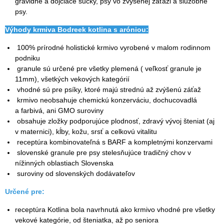
gravidné a dojčiace sučky, psy vo zvýšenej záťaži a služobné
psy.
Výhody krmiva Bodreek kotlina s aróniou:
100% prírodné holistické krmivo vyrobené v malom rodinnom
podniku
granule sú určené pre všetky plemená ( veľkosť granule je
11mm), všetkých vekových kategórií
vhodné sú pre psíky, ktoré majú strednú až zvýšenú záťaž
krmivo neobsahuje chemickú konzerváciu, dochucovadlá
a farbivá, ani GMO suroviny
obsahuje zložky podporujúce plodnosť, zdravý vývoj šteniat (aj
v maternici), kĺby, kožu, srsť a celkovú vitalitu
receptúra kombinovateľná s BARF a kompletnými konzervami
slovenské granule pre psy stelesňujúce tradičný chov v
nížinných oblastiach Slovenska
suroviny od slovenských dodávateľov
Určené pre:
receptúra Kotlina bola navrhnutá ako krmivo vhodné pre všetky
vekové kategórie, od šteniatka, až po seniora