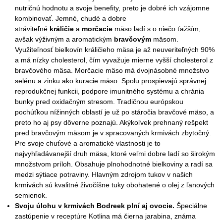
nutričnú hodnotu a svoje benefity, preto je dobré ich vzájomne
kombinovať. Jemné, chudé a dobre
stráviteľné
králičie
a
morčacie
mäso ladí s o niečo ťažším,
avšak výživným a aromatickým
bravčovým
mäsom.
Využiteľnosť bielkovín králičieho mäsa je až neuveriteľných 90%
a má nízky cholesterol, čím vyvažuje mierne vyšší cholesterol z
bravčového mäsa. Morčacie mäso má dvojnásobné množstvo
selénu a zinku ako kuracie mäso. Spolu prospievajú správnej
reprodukčnej funkcii, podpore imunitného systému a chránia
bunky pred oxidačným stresom. Tradičnou európskou
pochúťkou nížinných oblastí je už po stáročia bravčové mäso, a
preto ho aj psy dôverne poznajú. Akýkoľvek prehnaný rešpekt
pred bravčovým mäsom je v spracovaných krmivách zbytočný.
Pre svoje chuťové a aromatické vlastnosti je to
najvyhľadávanejší druh mäsa, ktoré veľmi dobre ladí so širokým
množstvom príloh. Obsahuje plnohodnotné bielkoviny a radí sa
medzi sýtiace potraviny. Hlavným zdrojom tukov v našich
krmivách sú kvalitné živočíšne tuky obohatené o olej z ľanových
semienok.
Svoju úlohu v krmivách Bodreek plní aj ovocie.
Špeciálne
zastúpenie v receptúre Kotlina má čierna jarabina, známa