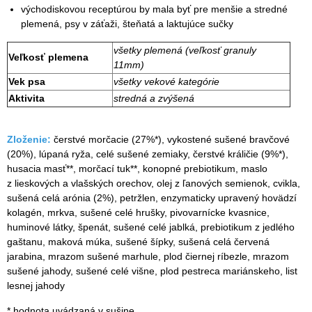
východiskovou receptúrou by mala byť pre menšie a stredné
plemená, psy v záťaži, šteňatá a laktujúce sučky
všetky plemená (veľkosť granuly
Veľkosť plemena
11mm)
Vek psa
všetky vekové kategórie
Aktivita
stredná a zvýšená
Zloženie:
čerstvé morčacie (27%*), vykostené sušené bravčové
(20%), lúpaná ryža, celé sušené zemiaky, čerstvé králičie (9%*),
husacia masť**, morčací tuk**, konopné prebiotikum, maslo
z lieskových a vlašských orechov, olej z ľanových semienok, cvikla,
sušená celá arónia (2%), petržlen, enzymaticky upravený hovädzí
kolagén, mrkva, sušené celé hrušky, pivovarnícke kvasnice,
huminové látky, špenát, sušené celé jablká, prebiotikum z jedlého
gaštanu, maková múka, sušené šípky, sušená celá červená
jarabina, mrazom sušené marhule, plod čiernej ríbezle, mrazom
sušené jahody, sušené celé višne, plod pestreca mariánskeho, list
lesnej jahody
* hodnota uvádzaná v sušine