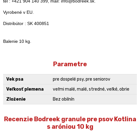
tel : +421 904 140 399, mail: info@bodreek.sk.
Vyrobené v EU.
Distribútor : SK 400851
Balenie 10 kg.
Parametre
Vek psa
pre dospelé psy, pre seniorov
Veľkosť plemena
veľmi malé, malé, stredné, veľké, obrie
Zloženie
Bez obilnín
Recenzie Bodreek granule pre psov Kotlina
s aróniou 10 kg