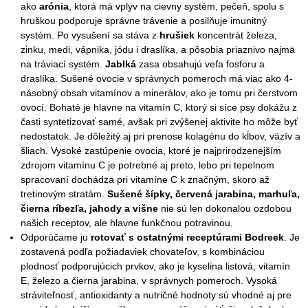
ako
arónia
, ktorá má vplyv na cievny systém, pečeň, spolu s
hruškou podporuje správne trávenie a posilňuje imunitný
systém. Po vysušení sa stáva z
hrušiek
koncentrát železa,
zinku, medi, vápnika, jódu i draslíka, a pôsobia priaznivo najmä
na tráviací systém.
Jablká
zasa obsahujú veľa fosforu a
draslíka. Sušené ovocie v správnych pomeroch má viac ako 4-
násobný obsah vitamínov a minerálov, ako je tomu pri čerstvom
ovocí. Bohaté je hlavne na vitamín C, ktorý si síce psy dokážu z
časti syntetizovať samé, avšak pri zvýšenej aktivite ho môže byť
nedostatok. Je dôležitý aj pri prenose kolagénu do kĺbov, väzív a
šliach. Vysoké zastúpenie ovocia, ktoré je najprirodzenejším
zdrojom vitamínu C je potrebné aj preto, lebo pri tepelnom
spracovaní dochádza pri vitamíne C k značným, skoro až
tretinovým stratám.
Sušené šípky, červená jarabina, marhuľa,
čierna ríbezľa, jahody a višne
nie sú len dokonalou ozdobou
našich receptov, ale hlavne funkčnou potravinou.
Odporúčame
ju
rotovať s ostatnými receptúrami Bodreek
. Je
zostavená podľa požiadaviek chovateľov, s kombináciou
plodnosť podporujúcich prvkov, ako je kyselina listová, vitamín
E, železo a čierna jarabina, v správnych pomeroch. Vysoká
stráviteľnosť, antioxidanty a nutričné hodnoty sú vhodné aj pre