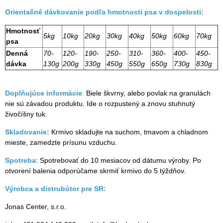
Orientačné dávkovanie podľa hmotnosti psa v dospelosti:
Hmotnosť
5kg
10kg
20kg
30kg
40kg
50kg
60kg
70kg
psa
Denná
70-
120-
190-
250-
310-
360-
400-
450-
dávka
130g
200g
330g
450g
550g
650g
730g
830g
Doplňujúce informácie
:
Biele škvrny, alebo povlak na granulách
nie sú závadou produktu. Ide o rozpustený a znovu stuhnutý
živočíšny tuk.
Skladovanie:
Krmivo skladujte na suchom, tmavom a chladnom
mieste, zamedzte prísunu vzduchu.
Spotreba
: Spotrebovať do 10 mesiacov od dátumu výroby. Po
otvorení balenia odporúčame skrmiť krmivo do 5 týždňov.
Výrobca a distrubútor pre SR:
Jonas Center, s.r.o.