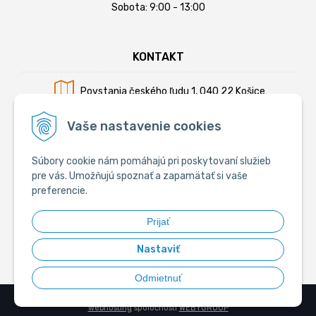
Sobota: 9:00 - 13:00
KONTAKT
Povstania českého ľudu 1, 040 22 Košice
Mobil:
+421 902 794 355
Vaše nastavenie cookies
E-mail:
info@krmiva.sk
Súbory cookie nám pomáhajú pri poskytovaní služieb
pre vás. Umožňujú spoznať a zapamätať si vaše
preferencie.
SOCIÁLNE
Prijať
Nastaviť
Odmietnuť
© 2026 Krmiva.sk - Chovateľské potreby •
tvorba eshopu cez UNIobchod
,
webhosting
spoločnosti
WEBYGROUP