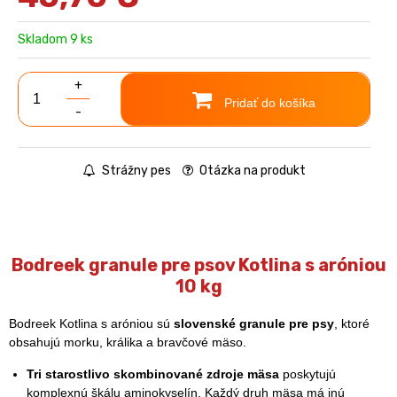
Skladom 9 ks
+
Pridať do košíka
-
Strážny pes
Otázka na produkt
Bodreek granule pre psov Kotlina s aróniou
10 kg
Bodreek Kotlina s aróniou sú
slovenské granule pre psy
, ktoré
obsahujú morku, králika a bravčové mäso.
Tri starostlivo skombinované zdroje mäsa
poskytujú
komplexnú škálu aminokyselín. Každý druh mäsa má inú